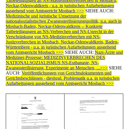
Tatbeteiligungen an NS-Massenmordverbrechen in Mosbach,
Neckar-Odenwaldkreis - u.a. in juristischen Aufarbeitungen
ausgehend vom Amtsgericht Mosbach >>>
SIEHE AUCH:
Medizinische und juristische Umsetzung der
nationalsozialistischen Zwangssterilisierungspolitik, u.a. auch in
Mosbach-Baden, Neckar-Odenwaldkreis -- Konkrete
Tatbeteiligungen an NS-Verbrechen und NS-Unrecht in der
Verschränkung von NS-Medizinverbrechen mit NS-
Justizverbrechen in Mosbach, Neckar-Odenwaldkreis, Baden-
Württemberg - u.a. in juristischen Aufarbeitungen ausgehend
vom Amtsgericht Mosbach >>>
SIEHE AUCH:
Nazi-Ärzte und
Mediziner-Prozesse: MEDIZINVERBRECHEN DES
NATIONALSOZIALISMUS NS-Euthanasie, NS-
Zwangssterilisierung, Experimente an Menschen, ...>>>
SIEHE
AUCH:
Veröffentlichungen von Gerichtsdokumenten und
Gerichtsbeschlüssen - diesbzgl. Problematik u.a. in juristischen
Aufarbeitungen ausgehend vom Amtsgericht Mosbach >>>