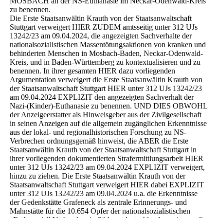
MOSBACH an der NS-Euthanasie im Neckar-Odenwald-Kreis
zu benennen.
Die Erste Staatsanwältin Krauth von der Staatsanwaltschaft
Stuttgart verweigert HIER ZUDEM amtsseitig unter 312 UJs
13242/23 am 09.04.2024, die angezeigten Sachverhalte der
nationalsozialistischen Massentötungsaktionen von kranken und
behinderten Menschen in Mosbach-Baden, Neckar-Odenwald-
Kreis, und in Baden-Württemberg zu kontextualisieren und zu
benennen. In ihrer gesamten HIER dazu vorliegenden
Argumentation verweigert die Erste Staatsanwältin Krauth von
der Staatsanwaltschaft Stuttgart HIER unter 312 UJs 13242/23
am 09.04.2024 EXPLIZIT den angezeigten Sachverhalt der
Nazi-(Kinder)-Euthanasie zu benennen. UND DIES OBWOHL
der Anzeigeerstatter als Hinweisgeber aus der Zivilgesellschaft
in seinen Anzeigen auf die allgemein zugänglichen Erkenntnisse
aus der lokal- und regionalhistorischen Forschung zu NS-
Verbrechen ordnungsgemäß hinweist, die ABER die Erste
Staatsanwältin Krauth von der Staatsanwaltschaft Stuttgart in
ihrer vorliegenden dokumentierten Strafermittlungsarbeit HIER
unter 312 UJs 13242/23 am 09.04.2024 EXPLIZIT verweigert,
hinzu zu ziehen. Die Erste Staatsanwältin Krauth von der
Staatsanwaltschaft Stuttgart verweigert HIER dabei EXPLIZIT
unter 312 UJs 13242/23 am 09.04.2024 u.a. die Erkenntnisse
der Gedenkstätte Grafeneck als zentrale Erinnerungs- und
Mahnstätte für die 10.654 Opfer der nationalsozialistischen