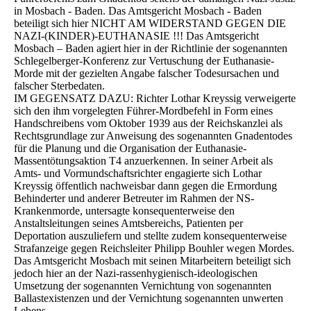
in Mosbach - Baden. Das Amtsgericht Mosbach - Baden
beteiligt sich hier NICHT AM WIDERSTAND GEGEN DIE
NAZI-(KINDER)-EUTHANASIE !!! Das Amtsgericht
Mosbach – Baden agiert hier in der Richtlinie der sogenannten
Schlegelberger-Konferenz zur Vertuschung der Euthanasie-
Morde mit der gezielten Angabe falscher Todesursachen und
falscher Sterbedaten.
IM GEGENSATZ DAZU: Richter Lothar Kreyssig verweigerte
sich den ihm vorgelegten Führer-Mordbefehl in Form eines
Handschreibens vom Oktober 1939 aus der Reichskanzlei als
Rechtsgrundlage zur Anweisung des sogenannten Gnadentodes
für die Planung und die Organisation der Euthanasie-
Massentötungsaktion T4 anzuerkennen. In seiner Arbeit als
Amts- und Vormundschaftsrichter engagierte sich Lothar
Kreyssig öffentlich nachweisbar dann gegen die Ermordung
Behinderter und anderer Betreuter im Rahmen der NS-
Krankenmorde, untersagte konsequenterweise den
Anstaltsleitungen seines Amtsbereichs, Patienten per
Deportation auszuliefern und stellte zudem konsequenterweise
Strafanzeige gegen Reichsleiter Philipp Bouhler wegen Mordes.
Das Amtsgericht Mosbach mit seinen Mitarbeitern beteiligt sich
jedoch hier an der Nazi-rassenhygienisch-ideologischen
Umsetzung der sogenannten Vernichtung von sogenannten
Ballastexistenzen und der Vernichtung sogenannten unwerten
Lebens.