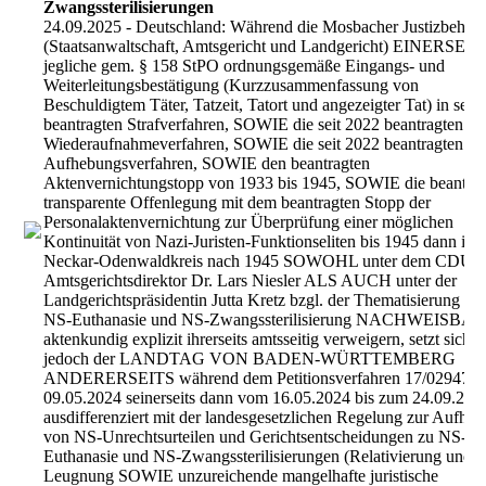
Zwangssterilisierungen
24.09.2025 - Deutschland: Während die Mosbacher Justizbehör
(Staatsanwaltschaft, Amtsgericht und Landgericht) EINERSEIT
jegliche gem. § 158 StPO ordnungsgemäße Eingangs- und
Weiterleitungsbestätigung (Kurzzusammenfassung von
Beschuldigtem Täter, Tatzeit, Tatort und angezeigter Tat) in seit
beantragten Strafverfahren, SOWIE die seit 2022 beantragten
Wiederaufnahmeverfahren, SOWIE die seit 2022 beantragten
Aufhebungsverfahren, SOWIE den beantragten
Aktenvernichtungstopp von 1933 bis 1945, SOWIE die beantrag
transparente Offenlegung mit dem beantragten Stopp der
Personalaktenvernichtung zur Überprüfung einer möglichen
Kontinuität von Nazi-Juristen-Funktionseliten bis 1945 dann im
Neckar-Odenwaldkreis nach 1945 SOWOHL unter dem CDU-
Amtsgerichtsdirektor Dr. Lars Niesler ALS AUCH unter der
Landgerichtspräsidentin Jutta Kretz bzgl. der Thematisierung vo
NS-Euthanasie und NS-Zwangssterilisierung NACHWEISBAR
aktenkundig explizit ihrerseits amtsseitig verweigern, setzt sich
jedoch der LANDTAG VON BADEN-WÜRTTEMBERG
ANDERERSEITS während dem Petitionsverfahren 17/02947 
09.05.2024 seinerseits dann vom 16.05.2024 bis zum 24.09.202
ausdifferenziert mit der landesgesetzlichen Regelung zur Aufhe
von NS-Unrechtsurteilen und Gerichtsentscheidungen zu NS-
Euthanasie und NS-Zwangssterilisierungen (Relativierung und
Leugnung SOWIE unzureichende mangelhafte juristische