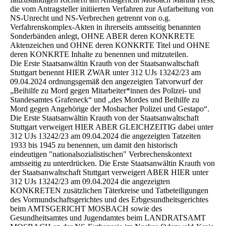
die vom Antragsteller initiierten Verfahren zur Aufarbeitung von
NS-Unrecht und NS-Verbrechen getrennt von o.g.
Verfahrenskomplex-Akten in ihrerseits amtsseitig benannten
Sonderbänden anlegt, OHNE ABER deren KONKRETE
Aktenzeichen und OHNE deren KONKRTE Titel und OHNE
deren KONKRTE Inhalte zu benennen und mitzuteilen.
Die Erste Staatsanwältin Krauth von der Staatsanwaltschaft
Stuttgart benennt HIER ZWAR unter 312 UJs 13242/23 am
09.04.2024 ordnungsgemäß den angezeigten Tatvorwurf der
„Beihilfe zu Mord gegen Mitarbeiter*innen des Polizei- und
Standesamtes Grafeneck“ und „des Mordes und Beihilfe zu
Mord gegen Angehörige der Mosbacher Polizei und Gestapo“.
Die Erste Staatsanwältin Krauth von der Staatsanwaltschaft
Stuttgart verweigert HIER ABER GLEICHZEITIG dabei unter
312 UJs 13242/23 am 09.04.2024 die angezeigten Tatzeiten
1933 bis 1945 zu benennen, um damit den historisch
eindeutigen "nationalsozialistischen" Verbrechenskontext
amtsseitig zu unterdrücken. Die Erste Staatsanwältin Krauth von
der Staatsanwaltschaft Stuttgart verweigert ABER HIER unter
312 UJs 13242/23 am 09.04.2024 die angezeigten
KONKRETEN zusätzlichen Täterkreise und Tatbeteiligungen
des Vormundschaftsgerichtes und des Erbgesundheitsgerichtes
beim AMTSGERICHT MOSBACH sowie des
Gesundheitsamtes und Jugendamtes beim LANDRATSAMT