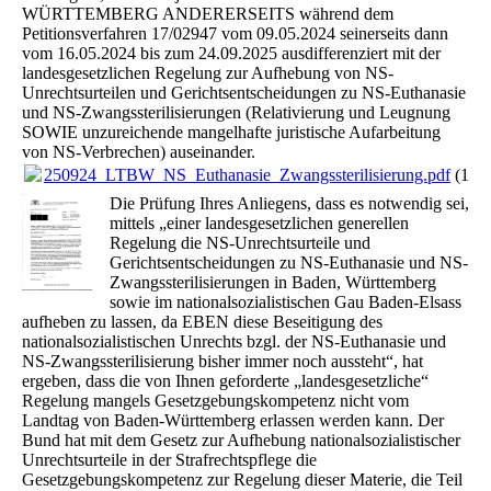
WÜRTTEMBERG ANDERERSEITS während dem
Petitionsverfahren 17/02947 vom 09.05.2024 seinerseits dann
vom 16.05.2024 bis zum 24.09.2025 ausdifferenziert mit der
landesgesetzlichen Regelung zur Aufhebung von NS-
Unrechtsurteilen und Gerichtsentscheidungen zu NS-Euthanasie
und NS-Zwangssterilisierungen (Relativierung und Leugnung
SOWIE unzureichende mangelhafte juristische Aufarbeitung
von NS-Verbrechen) auseinander.
250924_LTBW_NS_Euthanasie_Zwangssterilisierung.pdf
(1.2
Die Prüfung Ihres Anliegens, dass es notwendig sei,
mittels „einer landesgesetzlichen generellen
Regelung die NS-Unrechtsurteile und
Gerichtsentscheidungen zu NS-Euthanasie und NS-
Zwangssterilisierungen in Baden, Württemberg
sowie im nationalsozialistischen Gau Baden-Elsass
aufheben zu lassen, da EBEN diese Beseitigung des
nationalsozialistischen Unrechts bzgl. der NS-Euthanasie und
NS-Zwangssterilisierung bisher immer noch aussteht“, hat
ergeben, dass die von Ihnen geforderte „landesgesetzliche“
Regelung mangels Gesetzgebungskompetenz nicht vom
Landtag von Baden-Württemberg erlassen werden kann. Der
Bund hat mit dem Gesetz zur Aufhebung nationalsozialistischer
Unrechtsurteile in der Strafrechtspflege die
Gesetzgebungskompetenz zur Regelung dieser Materie, die Teil