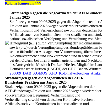
Kolonie Kamerun >>>
Strafanzeigen gegen die Abgeordneten der AFD-Bundestags
Januar 2025
Strafanzeigen vom 09.06.2025 gegen die Abgeordneten der AF
Fraktion aus Januar 2025 wegen wiederholter volksverhetzende
Verharmlosung und Verherrlichung sowohl von deutschen Kolon
Afrika als auch von Kontinuitäten in der staatlichen und struktur
nationalsozialistischen Verfolgung und Vernichtung von Mensch
Hintergrund (a…) durch Verunglimpfung der Kolonialismus-Op
sowie (b…) durch Verunglimpfung des Bundespräsidenten Frank
seinen öffentlichen Aussagen zur Verantwortungsübernahme Deu
Kolonialverbrechen und NS-Verbrechen und in seinen offizielle
bei den Opfern, bei ihren Familienangehörigen und Nachkommen
des Amtsgerichts Mosbach Dr. Lars Niesler, Mitglied im Landesar
Demokratischer Juristen (LACDJ) der CDU Baden-Württember
250609_DAB_AGMOS_AFD_Kolonialverbrechen_Afrika_BL
Strafanzeigen gegen die Abgeordneten der AFD-
Bundestags-Fraktion aus Januar 2025
Strafanzeigen vom 09.06.2025 gegen die Abgeordneten der
AFD-Bundestags-Fraktion aus Januar 2025 wegen wiederholter
volksverhetzender Leugnung, Verharmlosung und
Verherrlichung sowohl von deutschen Kolonialverbrechen in
Afrika als auch von Kontinuitäten in der staatlichen und