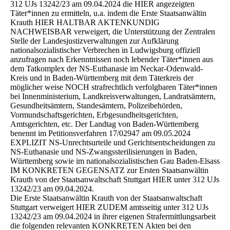
312 UJs 13242/23 am 09.04.2024 die HIER angezeigten
Täter*innen zu ermitteln, u.a. indem die Erste Staatsanwältin
Krauth HIER HALTBAR AKTENKUNDIG
NACHWEISBAR verweigert, die Unterstützung der Zentralen
Stelle der Landesjustizverwaltungen zur Aufklärung
nationalsozialistischer Verbrechen in Ludwigsburg offiziell
anzufragen nach Erkenntnissen noch lebender Täter*innen aus
dem Tatkomplex der NS-Euthanasie im Neckar-Odenwald-
Kreis und in Baden-Württemberg mit dem Täterkreis der
möglicher weise NOCH strafrechtlich verfolgbaren Täter*innen
bei Innenministerium, Landkreisverwaltungen, Landratsämtern,
Gesundheitsämtern, Standesämtern, Polizeibehörden,
Vormundschaftsgerichten, Erbgesundheitsgerichten,
Amtsgerichten, etc. Der Landtag von Baden-Württemberg
benennt im Petitionsverfahren 17/02947 am 09.05.2024
EXPLIZIT NS-Unrechtsurteile und Gerichtsentscheidungen zu
NS-Euthanasie und NS-Zwangssterilisierungen in Baden,
Württemberg sowie im nationalsozialistischen Gau Baden-Elsass
IM KONKRETEN GEGENSATZ zur Ersten Staatsanwältin
Krauth von der Staatsanwaltschaft Stuttgart HIER unter 312 UJs
13242/23 am 09.04.2024.
Die Erste Staatsanwältin Krauth von der Staatsanwaltschaft
Stuttgart verweigert HIER ZUDEM amtsseitig unter 312 UJs
13242/23 am 09.04.2024 in ihrer eigenen Strafermittlungsarbeit
die folgenden relevanten KONKRETEN Akten bei den