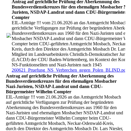
Antrag auf gerichtliche Prüfung der Aberkennung des
Bundesverdienstkreuzes für den ehemaligen Mosbacher Naz
Juristen, NSDAP-Landrat und dann CDU-Bürgermeister W
Compter
EIL-Anträge !!! vom 21.06.2026 an das Amtsgericht Mosbach a
gerichtliche Verfügungen zur Prüfung der begründeten Aberken
Bundesverdienstkreuzes aus 1960 für den Nazi-Juristen und ehe
Mosbacher NSDAP-Landrat und dann CDU-Bürgermeister Wil
Compter beim CDU-geführten Amtsgericht Mosbach, Neckar-O
Kreis, durch den Direktor des Amtsgerichts Mosbach Dr. Lars Ni
Mitglied im Landesarbeitskreis Christlich-Demokratischer Jurist
(LACDJ) der CDU Baden-Württemberg, im Kontext der Kontinu
NS-Funktionseliten und Nazi-Juristen nach 1945
260621_Pruefung_NS_Verbrechen_gegen_Polen_BLIND.pdf
(
Antrag auf gerichtliche Prüfung der Aberkennung des
Bundesverdienstkreuzes für den ehemaligen Mosbacher
Nazi-Juristen, NSDAP-Landrat und dann CDU-
Bürgermeister Wilhelm Compter
EIL-Anträge !!! vom 21.06.2026 an das Amtsgericht Mosbach
auf gerichtliche Verfügungen zur Prüfung der begründeten
Aberkennung des Bundesverdienstkreuzes aus 1960 für den
Nazi-Juristen und ehemaligen Mosbacher NSDAP-Landrat und
dann CDU-Bürgermeister Wilhelm Compter beim CDU-
geführten Amtsgericht Mosbach, Neckar-Odenwald-Kreis,
durch den Direktor des Amtsgerichts Mosbach Dr. Lars Niesler,