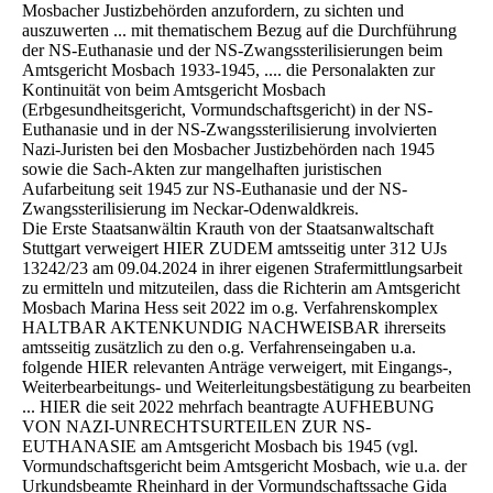
Mosbacher Justizbehörden anzufordern, zu sichten und
auszuwerten ... mit thematischem Bezug auf die Durchführung
der NS-Euthanasie und der NS-Zwangssterilisierungen beim
Amtsgericht Mosbach 1933-1945, .... die Personalakten zur
Kontinuität von beim Amtsgericht Mosbach
(Erbgesundheitsgericht, Vormundschaftsgericht) in der NS-
Euthanasie und in der NS-Zwangssterilisierung involvierten
Nazi-Juristen bei den Mosbacher Justizbehörden nach 1945
sowie die Sach-Akten zur mangelhaften juristischen
Aufarbeitung seit 1945 zur NS-Euthanasie und der NS-
Zwangssterilisierung im Neckar-Odenwaldkreis.
Die Erste Staatsanwältin Krauth von der Staatsanwaltschaft
Stuttgart verweigert HIER ZUDEM amtsseitig unter 312 UJs
13242/23 am 09.04.2024 in ihrer eigenen Strafermittlungsarbeit
zu ermitteln und mitzuteilen, dass die Richterin am Amtsgericht
Mosbach Marina Hess seit 2022 im o.g. Verfahrenskomplex
HALTBAR AKTENKUNDIG NACHWEISBAR ihrerseits
amtsseitig zusätzlich zu den o.g. Verfahrenseingaben u.a.
folgende HIER relevanten Anträge verweigert, mit Eingangs-,
Weiterbearbeitungs- und Weiterleitungsbestätigung zu bearbeiten
... HIER die seit 2022 mehrfach beantragte AUFHEBUNG
VON NAZI-UNRECHTSURTEILEN ZUR NS-
EUTHANASIE am Amtsgericht Mosbach bis 1945 (vgl.
Vormundschaftsgericht beim Amtsgericht Mosbach, wie u.a. der
Urkundsbeamte Rheinhard in der Vormundschaftssache Gida