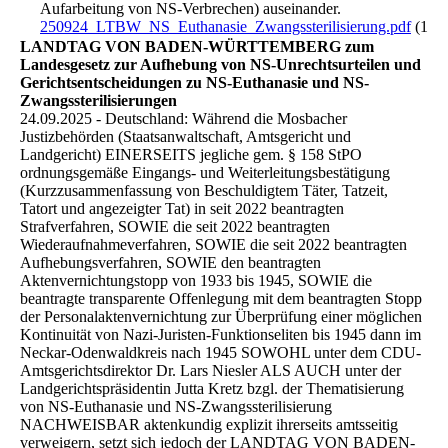
Aufarbeitung von NS-Verbrechen) auseinander.
250924_LTBW_NS_Euthanasie_Zwangssterilisierung.pdf
(1.2
LANDTAG VON BADEN-WÜRTTEMBERG zum
Landesgesetz zur Aufhebung von NS-Unrechtsurteilen und
Gerichtsentscheidungen zu NS-Euthanasie und NS-
Zwangssterilisierungen
24.09.2025 - Deutschland: Während die Mosbacher
Justizbehörden (Staatsanwaltschaft, Amtsgericht und
Landgericht) EINERSEITS jegliche gem. § 158 StPO
ordnungsgemäße Eingangs- und Weiterleitungsbestätigung
(Kurzzusammenfassung von Beschuldigtem Täter, Tatzeit,
Tatort und angezeigter Tat) in seit 2022 beantragten
Strafverfahren, SOWIE die seit 2022 beantragten
Wiederaufnahmeverfahren, SOWIE die seit 2022 beantragten
Aufhebungsverfahren, SOWIE den beantragten
Aktenvernichtungstopp von 1933 bis 1945, SOWIE die
beantragte transparente Offenlegung mit dem beantragten Stopp
der Personalaktenvernichtung zur Überprüfung einer möglichen
Kontinuität von Nazi-Juristen-Funktionseliten bis 1945 dann im
Neckar-Odenwaldkreis nach 1945 SOWOHL unter dem CDU-
Amtsgerichtsdirektor Dr. Lars Niesler ALS AUCH unter der
Landgerichtspräsidentin Jutta Kretz bzgl. der Thematisierung
von NS-Euthanasie und NS-Zwangssterilisierung
NACHWEISBAR aktenkundig explizit ihrerseits amtsseitig
verweigern, setzt sich jedoch der LANDTAG VON BADEN-