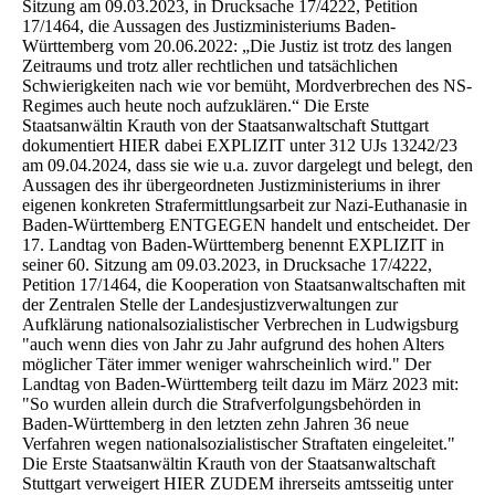
Sitzung am 09.03.2023, in Drucksache 17/4222, Petition
17/1464, die Aussagen des Justizministeriums Baden-
Württemberg vom 20.06.2022: „Die Justiz ist trotz des langen
Zeitraums und trotz aller rechtlichen und tatsächlichen
Schwierigkeiten nach wie vor bemüht, Mordverbrechen des NS-
Regimes auch heute noch aufzuklären.“ Die Erste
Staatsanwältin Krauth von der Staatsanwaltschaft Stuttgart
dokumentiert HIER dabei EXPLIZIT unter 312 UJs 13242/23
am 09.04.2024, dass sie wie u.a. zuvor dargelegt und belegt, den
Aussagen des ihr übergeordneten Justizministeriums in ihrer
eigenen konkreten Strafermittlungsarbeit zur Nazi-Euthanasie in
Baden-Württemberg ENTGEGEN handelt und entscheidet. Der
17. Landtag von Baden-Württemberg benennt EXPLIZIT in
seiner 60. Sitzung am 09.03.2023, in Drucksache 17/4222,
Petition 17/1464, die Kooperation von Staatsanwaltschaften mit
der Zentralen Stelle der Landesjustizverwaltungen zur
Aufklärung nationalsozialistischer Verbrechen in Ludwigsburg
"auch wenn dies von Jahr zu Jahr aufgrund des hohen Alters
möglicher Täter immer weniger wahrscheinlich wird." Der
Landtag von Baden-Württemberg teilt dazu im März 2023 mit:
"So wurden allein durch die Strafverfolgungsbehörden in
Baden-Württemberg in den letzten zehn Jahren 36 neue
Verfahren wegen nationalsozialistischer Straftaten eingeleitet."
Die Erste Staatsanwältin Krauth von der Staatsanwaltschaft
Stuttgart verweigert HIER ZUDEM ihrerseits amtsseitig unter