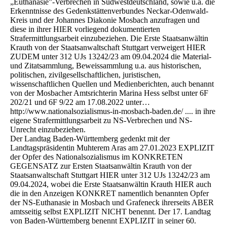
„Euthanasie”-Verbrechen in Südwestdeutschland, sowie u.a. die
Erkenntnisse des Gedenkstättenverbundes Neckar-Odenwald-
Kreis und der Johannes Diakonie Mosbach anzufragen und
diese in ihrer HIER vorliegend dokumentierten
Strafermittlungsarbeit einzubeziehen. Die Erste Staatsanwältin
Krauth von der Staatsanwaltschaft Stuttgart verweigert HIER
ZUDEM unter 312 UJs 13242/23 am 09.04.2024 die Material-
und Zitatsammlung, Beweissammlung u.a. aus historischen,
politischen, zivilgesellschaftlichen, juristischen,
wissenschaftlichen Quellen und Medienberichten, auch benannt
von der Mosbacher Amtsrichterin Marina Hess selbst unter 6F
202/21 und 6F 9/22 am 17.08.2022 unter…
http://www.nationalsozialismus-in-mosbach-baden.de/ .... in ihre
eigene Strafermittlungsarbeit zu NS-Verbrechen und NS-
Unrecht einzubeziehen.
Der Landtag Baden-Württemberg gedenkt mit der
Landtagspräsidentin Muhterem Aras am 27.01.2023 EXPLIZIT
der Opfer des Nationalsozialismus im KONKRETEN
GEGENSATZ zur Ersten Staatsanwältin Krauth von der
Staatsanwaltschaft Stuttgart HIER unter 312 UJs 13242/23 am
09.04.2024, wobei die Erste Staatsanwältin Krauth HIER auch
die in den Anzeigen KONKRET namentlich benannten Opfer
der NS-Euthanasie in Mosbach und Grafeneck ihrerseits ABER
amtsseitig selbst EXPLIZIT NICHT benennt. Der 17. Landtag
von Baden-Württemberg benennt EXPLIZIT in seiner 60.