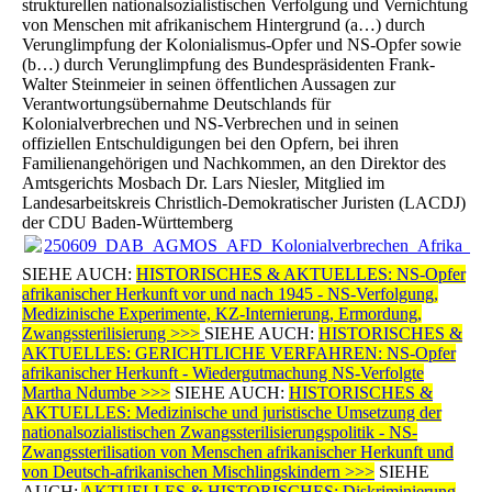
strukturellen nationalsozialistischen Verfolgung und Vernichtung
von Menschen mit afrikanischem Hintergrund (a…) durch
Verunglimpfung der Kolonialismus-Opfer und NS-Opfer sowie
(b…) durch Verunglimpfung des Bundespräsidenten Frank-
Walter Steinmeier in seinen öffentlichen Aussagen zur
Verantwortungsübernahme Deutschlands für
Kolonialverbrechen und NS-Verbrechen und in seinen
offiziellen Entschuldigungen bei den Opfern, bei ihren
Familienangehörigen und Nachkommen, an den Direktor des
Amtsgerichts Mosbach Dr. Lars Niesler, Mitglied im
Landesarbeitskreis Christlich-Demokratischer Juristen (LACDJ)
der CDU Baden-Württemberg
250609_DAB_AGMOS_AFD_Kolonialverbrechen_Afrika_BL
SIEHE AUCH:
HISTORISCHES & AKTUELLES: NS-Opfer
afrikanischer Herkunft vor und nach 1945 - NS-Verfolgung,
Medizinische Experimente, KZ-Internierung, Ermordung,
Zwangssterilisierung >>>
SIEHE AUCH:
HISTORISCHES &
AKTUELLES: GERICHTLICHE VERFAHREN: NS-Opfer
afrikanischer Herkunft - Wiedergutmachung NS-Verfolgte
Martha Ndumbe >>>
SIEHE AUCH:
HISTORISCHES &
AKTUELLES: Medizinische und juristische Umsetzung der
nationalsozialistischen Zwangssterilisierungspolitik - NS-
Zwangssterilisation von Menschen afrikanischer Herkunft und
von Deutsch-afrikanischen Mischlingskindern >>>
SIEHE
AUCH:
AKTUELLES & HISTORISCHES: Diskriminierung