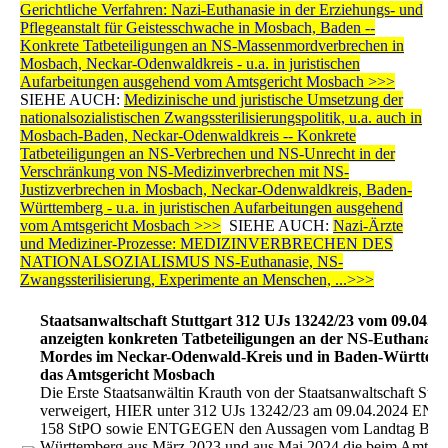
Gerichtliche Verfahren: Nazi-Euthanasie in der Erziehungs- und
Pflegeanstalt für Geistesschwache in Mosbach, Baden --
Konkrete Tatbeteiligungen an NS-Massenmordverbrechen in
Mosbach, Neckar-Odenwaldkreis - u.a. in juristischen
Aufarbeitungen ausgehend vom Amtsgericht Mosbach >>>
SIEHE AUCH:
Medizinische und juristische Umsetzung der
nationalsozialistischen Zwangssterilisierungspolitik, u.a. auch in
Mosbach-Baden, Neckar-Odenwaldkreis -- Konkrete
Tatbeteiligungen an NS-Verbrechen und NS-Unrecht in der
Verschränkung von NS-Medizinverbrechen mit NS-
Justizverbrechen in Mosbach, Neckar-Odenwaldkreis, Baden-
Württemberg - u.a. in juristischen Aufarbeitungen ausgehend
vom Amtsgericht Mosbach >>>
SIEHE AUCH:
Nazi-Ärzte
und Mediziner-Prozesse: MEDIZINVERBRECHEN DES
NATIONALSOZIALISMUS NS-Euthanasie, NS-
Zwangssterilisierung, Experimente an Menschen, ...>>>
Staatsanwaltschaft Stuttgart 312 UJs 13242/23 vom 09.04.2
anzeigten konkreten Tatbeteiligungen an der NS-Euthanasi
Mordes im Neckar-Odenwald-Kreis und in Baden-Württem
das Amtsgericht Mosbach
Die Erste Staatsanwältin Krauth von der Staatsanwaltschaft Stutt
verweigert, HIER unter 312 UJs 13242/23 am 09.04.2024 E
158 StPO sowie ENTGEGEN den Aussagen vom Landtag Bad
Württemberg aus März 2023 und aus Mai 2024 die beim Amtsge