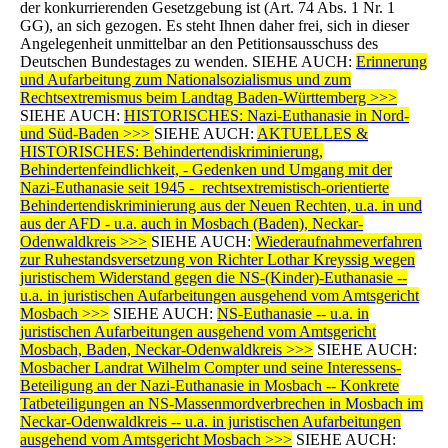
der konkurrierenden Gesetzgebung ist (Art. 74 Abs. 1 Nr. 1
GG), an sich gezogen. Es steht Ihnen daher frei, sich in dieser
Angelegenheit unmittelbar an den Petitionsausschuss des
Deutschen Bundestages zu wenden. SIEHE AUCH:
Erinnerung
und Aufarbeitung zum Nationalsozialismus und zum
Rechtsextremismus beim Landtag Baden-Württemberg >>>
SIEHE AUCH:
HISTORISCHES: Nazi-Euthanasie in Nord-
und Süd-Baden >>>
SIEHE AUCH:
AKTUELLES &
HISTORISCHES: Behindertendiskriminierung,
Behindertenfeindlichkeit, - Gedenken und Umgang mit der
Nazi-Euthanasie seit 1945 - rechtsextremistisch-orientierte
Behindertendiskriminierung aus der Neuen Rechten, u.a. in und
aus der AFD - u.a. auch in Mosbach (Baden), Neckar-
Odenwaldkreis >>>
SIEHE AUCH:
Wiederaufnahmeverfahren
zur Ruhestandsversetzung von Richter Lothar Kreyssig wegen
juristischem Widerstand gegen die NS-(Kinder)-Euthanasie --
u.a. in juristischen Aufarbeitungen ausgehend vom Amtsgericht
Mosbach >>>
SIEHE AUCH:
NS-Euthanasie -- u.a. in
juristischen Aufarbeitungen ausgehend vom Amtsgericht
Mosbach, Baden, Neckar-Odenwaldkreis >>>
SIEHE AUCH:
Mosbacher Landrat Wilhelm Compter und seine Interessens-
Beteiligung an der Nazi-Euthanasie in Mosbach -- Konkrete
Tatbeteiligungen an NS-Massenmordverbrechen in Mosbach im
Neckar-Odenwaldkreis -- u.a. in juristischen Aufarbeitungen
ausgehend vom Amtsgericht Mosbach >>>
SIEHE AUCH: