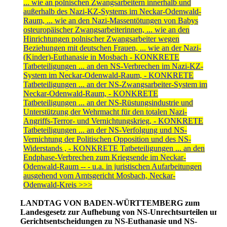
... wie an polnischen Zwangsarbeitern innerhalb und
außerhalb des Nazi-KZ-Systems im Neckar-Odenwald-
Raum, ... wie an den Nazi-Massentötungen von Babys
osteuropäischer Zwangsarbeiterinnen, ... wie an den
Hinrichtungen polnischer Zwangsarbeiter wegen
Beziehungen mit deutschen Frauen, ... wie an der Nazi-
(Kinder)-Euthanasie in Mosbach - KONKRETE
Tatbeteiligungen ... an den NS-Verbrechen im Nazi-KZ-
System im Neckar-Odenwald-Raum, - KONKRETE
Tatbeteiligungen ... an der NS-Zwangsarbeiter-System im
Neckar-Odenwald-Raum, - KONKRETE
Tatbeteiligungen ... an der NS-Rüstungsindustrie und
Unterstützung der Wehrmacht für den totalen Nazi-
Angriffs-Terror- und Vernichtungskrieg, - KONKRETE
Tatbeteiligungen ... an der NS-Verfolgung und NS-
Vernichtung der Politischen Opposition und des NS-
Widerstands , - KONKRETE Tatbeteiligungen ... an den
Endphase-Verbrechen zum Kriegsende im Neckar-
Odenwald-Raum -- - u.a. in juristischen Aufarbeitungen
ausgehend vom Amtsgericht Mosbach, Neckar-
Odenwald-Kreis >>>
LANDTAG VON BADEN-WÜRTTEMBERG zum
Landesgesetz zur Aufhebung von NS-Unrechtsurteilen und
Gerichtsentscheidungen zu NS-Euthanasie und NS-