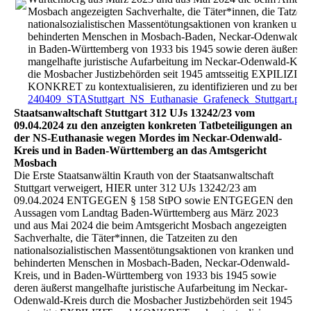
Mosbach angezeigten Sachverhalte, die Täter*innen, die Tatzeit
nationalsozialistischen Massentötungsaktionen von kranken und
behinderten Menschen in Mosbach-Baden, Neckar-Odenwald-Kr
in Baden-Württemberg von 1933 bis 1945 sowie deren äußerst
mangelhafte juristische Aufarbeitung im Neckar-Odenwald-Krei
die Mosbacher Justizbehörden seit 1945 amtsseitig EXPILIZIT 
KONKRET zu kontextualisieren, zu identifizieren und zu benen
240409_STAStuttgart_NS_Euthanasie_Grafeneck_Stuttgart.pdf
Staatsanwaltschaft Stuttgart 312 UJs 13242/23 vom
09.04.2024 zu den anzeigten konkreten Tatbeteiligungen an
der NS-Euthanasie wegen Mordes im Neckar-Odenwald-
Kreis und in Baden-Württemberg an das Amtsgericht
Mosbach
Die Erste Staatsanwältin Krauth von der Staatsanwaltschaft
Stuttgart verweigert, HIER unter 312 UJs 13242/23 am
09.04.2024 ENTGEGEN § 158 StPO sowie ENTGEGEN den
Aussagen vom Landtag Baden-Württemberg aus März 2023
und aus Mai 2024 die beim Amtsgericht Mosbach angezeigten
Sachverhalte, die Täter*innen, die Tatzeiten zu den
nationalsozialistischen Massentötungsaktionen von kranken und
behinderten Menschen in Mosbach-Baden, Neckar-Odenwald-
Kreis, und in Baden-Württemberg von 1933 bis 1945 sowie
deren äußerst mangelhafte juristische Aufarbeitung im Neckar-
Odenwald-Kreis durch die Mosbacher Justizbehörden seit 1945