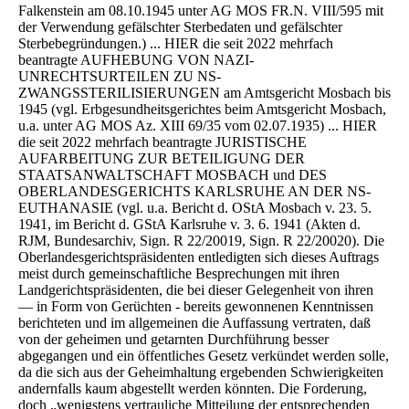
Falkenstein am 08.10.1945 unter AG MOS FR.N. VIII/595 mit
der Verwendung gefälschter Sterbedaten und gefälschter
Sterbebegründungen.) ... HIER die seit 2022 mehrfach
beantragte AUFHEBUNG VON NAZI-
UNRECHTSURTEILEN ZU NS-
ZWANGSSTERILISIERUNGEN am Amtsgericht Mosbach bis
1945 (vgl. Erbgesundheitsgerichtes beim Amtsgericht Mosbach,
u.a. unter AG MOS Az. XIII 69/35 vom 02.07.1935) ... HIER
die seit 2022 mehrfach beantragte JURISTISCHE
AUFARBEITUNG ZUR BETEILIGUNG DER
STAATSANWALTSCHAFT MOSBACH und DES
OBERLANDESGERICHTS KARLSRUHE AN DER NS-
EUTHANASIE (vgl. u.a. Bericht d. OStA Mosbach v. 23. 5.
1941, im Bericht d. GStA Karlsruhe v. 3. 6. 1941 (Akten d.
RJM, Bundesarchiv, Sign. R 22/20019, Sign. R 22/20020). Die
Oberlandesgerichtspräsidenten entledigten sich dieses Auftrags
meist durch gemeinschaftliche Besprechungen mit ihren
Landgerichtspräsidenten, die bei dieser Gelegenheit von ihren
— in Form von Gerüchten - bereits gewonnenen Kenntnissen
berichteten und im allgemeinen die Auffassung vertraten, daß
von der geheimen und getarnten Durchführung besser
abgegangen und ein öffentliches Gesetz verkündet werden solle,
da die sich aus der Geheimhaltung ergebenden Schwierigkeiten
andernfalls kaum abgestellt werden könnten. Die Forderung,
doch „wenigstens vertrauliche Mitteilung der entsprechenden