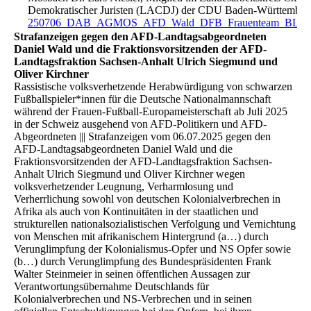
Demokratischer Juristen (LACDJ) der CDU Baden-Württember
250706_DAB_AGMOS_AFD_Wald_DFB_Frauenteam_BLIN
Strafanzeigen gegen den AFD-Landtagsabgeordneten
Daniel Wald und die Fraktionsvorsitzenden der AFD-
Landtagsfraktion Sachsen-Anhalt Ulrich Siegmund und
Oliver Kirchner
Rassistische volksverhetzende Herabwürdigung von schwarzen
Fußballspieler*innen für die Deutsche Nationalmannschaft
während der Frauen-Fußball-Europameisterschaft ab Juli 2025
in der Schweiz ausgehend von AFD-Politikern und AFD-
Abgeordneten ||| Strafanzeigen vom 06.07.2025 gegen den
AFD-Landtagsabgeordneten Daniel Wald und die
Fraktionsvorsitzenden der AFD-Landtagsfraktion Sachsen-
Anhalt Ulrich Siegmund und Oliver Kirchner wegen
volksverhetzender Leugnung, Verharmlosung und
Verherrlichung sowohl von deutschen Kolonialverbrechen in
Afrika als auch von Kontinuitäten in der staatlichen und
strukturellen nationalsozialistischen Verfolgung und Vernichtung
von Menschen mit afrikanischem Hintergrund (a…) durch
Verunglimpfung der Kolonialismus-Opfer und NS Opfer sowie
(b…) durch Verunglimpfung des Bundespräsidenten Frank
Walter Steinmeier in seinen öffentlichen Aussagen zur
Verantwortungsübernahme Deutschlands für
Kolonialverbrechen und NS-Verbrechen und in seinen