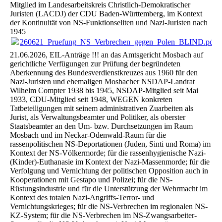
Mitglied im Landesarbeitskreis Christlich-Demokratischer
Juristen (LACDJ) der CDU Baden-Württemberg, im Kontext
der Kontinuität von NS-Funktionseliten und Nazi-Juristen nach
1945
260621_Pruefung_NS_Verbrechen_gegen_Polen_BLIND.pdf
(
21.06.2026, EIL-Anträge !!! an das Amtsgericht Mosbach auf
gerichtliche Verfügungen zur Prüfung der begründeten
Aberkennung des Bundesverdienstkreuzes aus 1960 für den
Nazi-Juristen und ehemaligen Mosbacher NSDAP-Landrat
Wilhelm Compter 1938 bis 1945, NSDAP-Mitglied seit Mai
1933, CDU-Mitglied seit 1948, WEGEN konkreten
Tatbeteiligungen mit seinem administrativen Zuarbeiten als
Jurist, als Verwaltungsbeamter und Politiker, als oberster
Staatsbeamter an den Um- bzw. Durchsetzungen im Raum
Mosbach und im Neckar-Odenwald-Raum für die
rassenpolitischen NS-Deportationen (Juden, Sinti und Roma) im
Kontext der NS-Völkermorde; für die rassenhygienische Nazi-
(Kinder)-Euthanasie im Kontext der Nazi-Massenmorde; für die
Verfolgung und Vernichtung der politischen Opposition auch in
Kooperationen mit Gestapo und Polizei; für die NS-
Rüstungsindustrie und für die Unterstützung der Wehrmacht im
Kontext des totalen Nazi-Angriffs-Terror- und
Vernichtungskrieges; für die NS-Verbrechen im regionalen NS-
KZ-System; für die NS-Verbrechen im NS-Zwangsarbeiter-