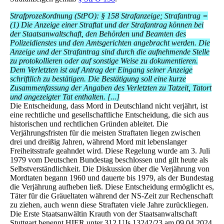
Strafprozeßordnung (StPO): § 158 Strafanzeige; Strafantrag =
(1) Die Anzeige einer Straftat und der Strafantrag können bei
der Staatsanwaltschaft, den Behörden und Beamten des
Polizeidienstes und den Amtsgerichten angebracht werden. Die
Anzeige und der Strafantrag sind durch die aufnehmende Stelle
zu protokollieren oder auf sonstige Weise zu dokumentieren.
Dem Verletzten ist auf Antrag der Eingang seiner Anzeige
schriftlich zu bestätigen. Die Bestätigung soll eine kurze
Zusammenfassung der Angaben des Verletzten zu Tatzeit, Tatort
und angezeigter Tat enthalten. [...]
Die Entscheidung, dass Mord in Deutschland nicht verjährt, ist
eine rechtliche und gesellschaftliche Entscheidung, die sich aus
historischen und rechtlichen Gründen ableitet. Die
Verjährungsfristen für die meisten Straftaten liegen zwischen
drei und dreißig Jahren, während Mord mit lebenslanger
Freiheitsstrafe geahndet wird. Diese Regelung wurde am 3. Juli
1979 vom Deutschen Bundestag beschlossen und gilt heute als
Selbstverständlichkeit. Die Diskussion über die Verjährung von
Mordtaten begann 1960 und dauerte bis 1979, als der Bundestag
die Verjährung aufheben ließ. Diese Entscheidung ermöglicht es,
Täter für die Gräueltaten während der NS-Zeit zur Rechenschaft
zu ziehen, auch wenn diese Straftaten viele Jahre zurückliegen.
Die Erste Staatsanwältin Krauth von der Staatsanwaltschaft
Stuttgart benennt HIER unter 312 UJs 13242/23 am 09.04.2024