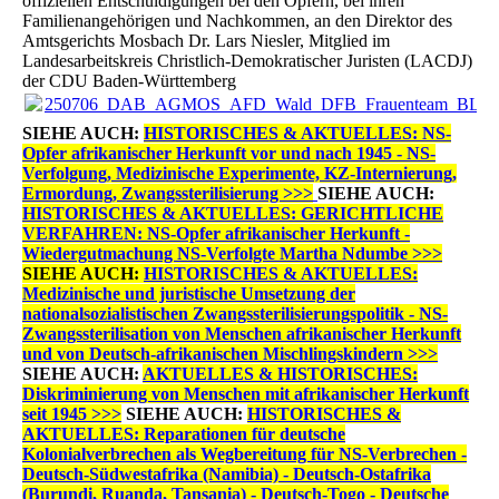
offiziellen Entschuldigungen bei den Opfern, bei ihren
Familienangehörigen und Nachkommen, an den Direktor des
Amtsgerichts Mosbach Dr. Lars Niesler, Mitglied im
Landesarbeitskreis Christlich-Demokratischer Juristen (LACDJ)
der CDU Baden-Württemberg
250706_DAB_AGMOS_AFD_Wald_DFB_Frauenteam_BLIN
SIEHE AUCH:
HISTORISCHES & AKTUELLES: NS-
Opfer afrikanischer Herkunft vor und nach 1945 - NS-
Verfolgung, Medizinische Experimente, KZ-Internierung,
Ermordung, Zwangssterilisierung >>>
SIEHE AUCH:
HISTORISCHES & AKTUELLES: GERICHTLICHE
VERFAHREN: NS-Opfer afrikanischer Herkunft -
Wiedergutmachung NS-Verfolgte Martha Ndumbe >>>
SIEHE AUCH:
HISTORISCHES & AKTUELLES:
Medizinische und juristische Umsetzung der
nationalsozialistischen Zwangssterilisierungspolitik - NS-
Zwangssterilisation von Menschen afrikanischer Herkunft
und von Deutsch-afrikanischen Mischlingskindern >>>
SIEHE AUCH:
AKTUELLES & HISTORISCHES:
Diskriminierung von Menschen mit afrikanischer Herkunft
seit 1945 >>>
SIEHE AUCH:
HISTORISCHES &
AKTUELLES: Reparationen für deutsche
Kolonialverbrechen als Wegbereitung für NS-Verbrechen -
Deutsch-Südwestafrika (Namibia) - Deutsch-Ostafrika
(Burundi, Ruanda, Tansania) - Deutsch-Togo - Deutsche