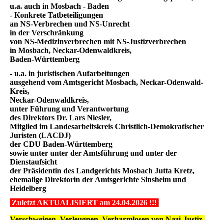
u.a. auch in Mosbach - Baden
- Konkrete Tatbeteiligungen
an NS-Verbrechen und NS-Unrecht
in der Verschränkung
von NS-Medizinverbrechen mit NS-Justizverbrechen
in Mosbach, Neckar-Odenwaldkreis,
Baden-Württemberg
- u.a. in juristischen Aufarbeitungen
ausgehend vom Amtsgericht Mosbach, Neckar-Odenwald-
Kreis,
Neckar-Odenwaldkreis,
unter Führung und Verantwortung
des Direktors Dr. Lars Niesler,
Mitglied im Landesarbeitskreis Christlich-Demokratischer
Juristen (LACDJ)
der CDU Baden-Württemberg
sowie unter unter der Amtsführung und unter der
Dienstaufsicht
der Präsidentin des Landgerichts Mosbach Jutta Kretz,
ehemalige Direktorin der Amtsgerichte Sinsheim und
Heidelberg
Zuletzt AKTUALISIERT am 24.04.2026 !!!
Verschweigen, Verleugnen, Verharmlosen von Nazi-Justiz-