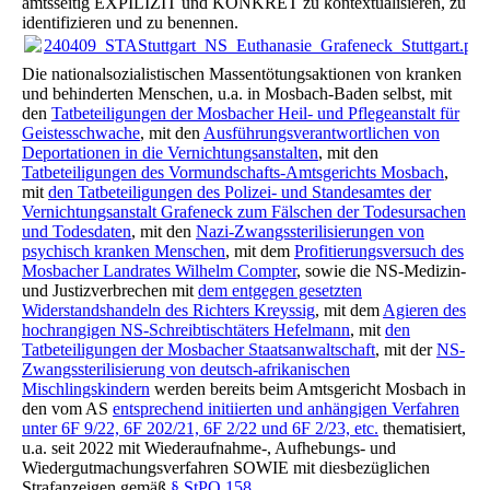
amtsseitig EXPILIZIT und KONKRET zu kontextualisieren, zu
identifizieren und zu benennen.
240409_STAStuttgart_NS_Euthanasie_Grafeneck_Stuttgart.pdf
Die nationalsozialistischen Massentötungsaktionen von kranken
und behinderten Menschen, u.a. in Mosbach-Baden selbst, mit
den
Tatbeteiligungen der Mosbacher Heil- und Pflegeanstalt für
Geistesschwache
, mit den
Ausführungsverantwortlichen von
Deportationen in die Vernichtungsanstalten
, mit den
Tatbeteiligungen des Vormundschafts-Amtsgerichts Mosbach
,
mit
den Tatbeteiligungen des Polizei- und Standesamtes der
Vernichtungsanstalt Grafeneck zum Fälschen der Todesursachen
und Todesdaten
, mit den
Nazi-Zwangssterilisierungen von
psychisch kranken Menschen
, mit dem
Profitierungsversuch des
Mosbacher Landrates Wilhelm Compter
, sowie die NS-Medizin-
und Justizverbrechen mit
dem entgegen gesetzten
Widerstandshandeln des Richters Kreyssig
, mit dem
Agieren des
hochrangigen NS-Schreibtischtäters Hefelmann
, mit
den
Tatbeteiligungen der Mosbacher Staatsanwaltschaft
, mit der
NS-
Zwangssterilisierung von deutsch-afrikanischen
Mischlingskindern
werden bereits beim Amtsgericht Mosbach in
den vom AS
entsprechend initiierten und anhängigen Verfahren
unter 6F 9/22, 6F 202/21, 6F 2/22 und 6F 2/23, etc.
thematisiert,
u.a. seit 2022 mit Wiederaufnahme-, Aufhebungs- und
Wiedergutmachungsverfahren SOWIE mit diesbezüglichen
Strafanzeigen gemäß
§ StPO 158
.