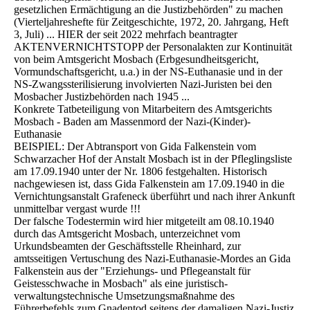
gesetzlichen Ermächtigung an die Justizbehörden" zu machen
(Vierteljahreshefte für Zeitgeschichte, 1972, 20. Jahrgang, Heft
3, Juli) ... HIER der seit 2022 mehrfach beantragter
AKTENVERNICHTSTOPP der Personalakten zur Kontinuität
von beim Amtsgericht Mosbach (Erbgesundheitsgericht,
Vormundschaftsgericht, u.a.) in der NS-Euthanasie und in der
NS-Zwangssterilisierung involvierten Nazi-Juristen bei den
Mosbacher Justizbehörden nach 1945 ...
Konkrete Tatbeteiligung von Mitarbeitern des Amtsgerichts
Mosbach - Baden am Massenmord der Nazi-(Kinder)-
Euthanasie
BEISPIEL: Der Abtransport von Gida Falkenstein vom
Schwarzacher Hof der Anstalt Mosbach ist in der Pfleglingsliste
am 17.09.1940 unter der Nr. 1806 festgehalten. Historisch
nachgewiesen ist, dass Gida Falkenstein am 17.09.1940 in die
Vernichtungsanstalt Grafeneck überführt und nach ihrer Ankunft
unmittelbar vergast wurde !!!
Der falsche Todestermin wird hier mitgeteilt am 08.10.1940
durch das Amtsgericht Mosbach, unterzeichnet vom
Urkundsbeamten der Geschäftsstelle Rheinhard, zur
amtsseitigen Vertuschung des Nazi-Euthanasie-Mordes an Gida
Falkenstein aus der "Erziehungs- und Pflegeanstalt für
Geistesschwache in Mosbach" als eine juristisch-
verwaltungstechnische Umsetzungsmaßnahme des
Führerbefehls zum Gnadentod seitens der damaligen Nazi-Justiz