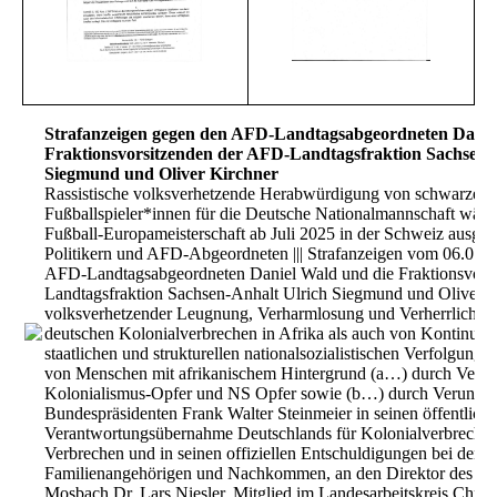
Strafanzeigen gegen den AFD-Landtagsabgeordneten Danie
Fraktionsvorsitzenden der AFD-Landtagsfraktion Sachsen-
Siegmund und Oliver Kirchner
Rassistische volksverhetzende Herabwürdigung von schwarzen
Fußballspieler*innen für die Deutsche Nationalmannschaft währ
Fußball-Europameisterschaft ab Juli 2025 in der Schweiz ausg
Politikern und AFD-Abgeordneten ||| Strafanzeigen vom 06.07.
AFD-Landtagsabgeordneten Daniel Wald und die Fraktionsvors
Landtagsfraktion Sachsen-Anhalt Ulrich Siegmund und Oliver 
volksverhetzender Leugnung, Verharmlosung und Verherrlichu
deutschen Kolonialverbrechen in Afrika als auch von Kontinuität
staatlichen und strukturellen nationalsozialistischen Verfolgung
von Menschen mit afrikanischem Hintergrund (a…) durch Veru
Kolonialismus-Opfer und NS Opfer sowie (b…) durch Verungli
Bundespräsidenten Frank Walter Steinmeier in seinen öffentlich
Verantwortungsübernahme Deutschlands für Kolonialverbreche
Verbrechen und in seinen offiziellen Entschuldigungen bei den O
Familienangehörigen und Nachkommen, an den Direktor des Am
Mosbach Dr. Lars Niesler, Mitglied im Landesarbeitskreis Christ