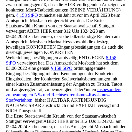
zwar ordnungsgemäß, dass die HIER vorliegenden Anzeigen zu
konkreten Mord-Tatbeteiligungen (KEINE VERJÄHRUNG)
gem.
§ 158 StPO
zunächst ein Jahr zuvor im April 2023 beim
Amtsgericht Mosbach eingereicht wurden. Die Erste
Staatsanwältin Krauth von der Staatsanwaltschaft Stuttgart
verweigert ABER HIER unter 312 UJs 13242/23 am
09.04.2024 zu benennen, dass die fallzuständige Richtern am
Amtsgericht Mosbach Marina Hess sowohl die diesbzgl.
jeweiligen KONKRETEN Eingangsbestätigungen als auch die
diesbzgl. jeweiligen KONKRETEN
Weiterleitungsbestätigungen amtsseitig ENTGEGEN
§ 158
StPO
verweigert hat. Das Amtsgericht Mosbach hat seit dem
03.06.2022 eine gemäß
§ 158 StPO
ordnungsgemäße
Eingangsbestätigung mit den Benennungen der Konkreten
Eingabedaten, der Konkreten Sachverhaltsbenennungen mit
einer kurzen Zusammenfassung der Angaben zu Tatzeit, Tatort
und angezeigter Tat, zu beanzeigten Täter*innen
insbesondere
zu beantragten NS- und Rechtsextremismus-Rassismus-
Strafverfahren
, bisher HALTBAR AKTENKUNDIG
NACHWEISBAR ausdrücklich und EXPLIZIT versagt und
NICHT ausgestellt.
Die Erste Staatsanwältin Krauth von der Staatsanwaltschaft
Stuttgart verweigert ABER HIER unter 312 UJs 13242/23 am
09.04.2024 zu benennen, dass das Amtsgericht Mosbach mit der
fallzuständigen Richtern am Amtsgericht Mosbach Marina Hess,