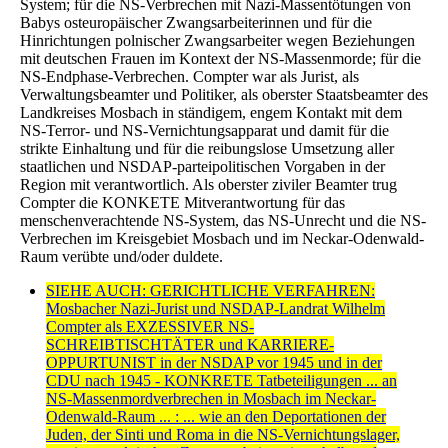
System; für die NS-Verbrechen mit Nazi-Massentötungen von
Babys osteuropäischer Zwangsarbeiterinnen und für die
Hinrichtungen polnischer Zwangsarbeiter wegen Beziehungen
mit deutschen Frauen im Kontext der NS-Massenmorde; für die
NS-Endphase-Verbrechen. Compter war als Jurist, als
Verwaltungsbeamter und Politiker, als oberster Staatsbeamter des
Landkreises Mosbach in ständigem, engem Kontakt mit dem
NS-Terror- und NS-Vernichtungsapparat und damit für die
strikte Einhaltung und für die reibungslose Umsetzung aller
staatlichen und NSDAP-parteipolitischen Vorgaben in der
Region mit verantwortlich. Als oberster ziviler Beamter trug
Compter die KONKETE Mitverantwortung für das
menschenverachtende NS-System, das NS-Unrecht und die NS-
Verbrechen im Kreisgebiet Mosbach und im Neckar-Odenwald-
Raum verübte und/oder duldete.
SIEHE AUCH: GERICHTLICHE VERFAHREN:
Mosbacher Nazi-Jurist und NSDAP-Landrat Wilhelm
Compter als EXZESSIVER NS-
SCHREIBTISCHTÄTER und KARRIERE-
OPPURTUNIST in der NSDAP vor 1945 und in der
CDU nach 1945 - KONKRETE Tatbeteiligungen ... an
NS-Massenmordverbrechen in Mosbach im Neckar-
Odenwald-Raum ... : ... wie an den Deportationen der
Juden, der Sinti und Roma in die NS-Vernichtungslager,