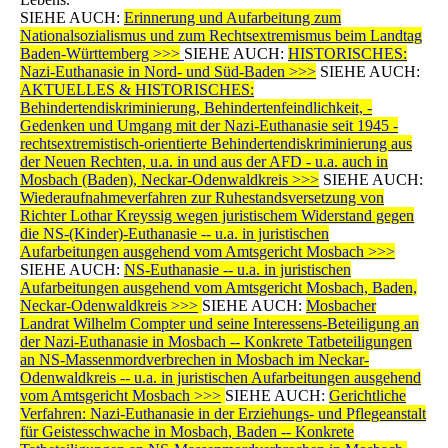
SIEHE AUCH:
Erinnerung und Aufarbeitung zum
Nationalsozialismus und zum Rechtsextremismus beim Landtag
Baden-Württemberg >>>
SIEHE AUCH:
HISTORISCHES:
Nazi-Euthanasie in Nord- und Süd-Baden >>>
SIEHE AUCH:
AKTUELLES & HISTORISCHES:
Behindertendiskriminierung, Behindertenfeindlichkeit, -
Gedenken und Umgang mit der Nazi-Euthanasie seit 1945 -
rechtsextremistisch-orientierte Behindertendiskriminierung aus
der Neuen Rechten, u.a. in und aus der AFD - u.a. auch in
Mosbach (Baden), Neckar-Odenwaldkreis >>>
SIEHE AUCH:
Wiederaufnahmeverfahren zur Ruhestandsversetzung von
Richter Lothar Kreyssig wegen juristischem Widerstand gegen
die NS-(Kinder)-Euthanasie -- u.a. in juristischen
Aufarbeitungen ausgehend vom Amtsgericht Mosbach >>>
SIEHE AUCH:
NS-Euthanasie -- u.a. in juristischen
Aufarbeitungen ausgehend vom Amtsgericht Mosbach, Baden,
Neckar-Odenwaldkreis >>>
SIEHE AUCH:
Mosbacher
Landrat Wilhelm Compter und seine Interessens-Beteiligung an
der Nazi-Euthanasie in Mosbach -- Konkrete Tatbeteiligungen
an NS-Massenmordverbrechen in Mosbach im Neckar-
Odenwaldkreis -- u.a. in juristischen Aufarbeitungen ausgehend
vom Amtsgericht Mosbach >>>
SIEHE AUCH:
Gerichtliche
Verfahren: Nazi-Euthanasie in der Erziehungs- und Pflegeanstalt
für Geistesschwache in Mosbach, Baden -- Konkrete