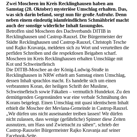
Zwei Moscheen im Kreis Recklinghausen haben am
Samstag (28. Oktober) mysteriöse Umschlag erhalten. Das,
was sich darin befand, sorgt nun für große Aufruhr. Denn
neben einem eindeutig islamfeindlichen Schmähbrief macht
auch der sonstige widerliche Inhalt fassungslos.
Betroffen sind Moscheen des Dachverbands DITIB in
Recklinghausen und Castrop-Rauxel. Die Bürgermeister der
Städte Recklinghausen und Castrop-Rauxel, Christoph Tesche
und Rajko Kravanja, meldeten sich zu Wort und verurteilten die
perfiden Schreiben und die respektlosen Beigaben scharf.
Moscheen im Kreis Recklinghausen erhalten Umschläge mit
Kot und Schweinefleisch
Die DITIB-Moschee an der König-Ludwig-Straße in
Recklinghausen in NRW erhielt am Samstag einen Umschlag,
dessen Inhalt sprachlos macht. Es handelte sich um einen
verbrannten Koran, der heiligen Schrift der Muslime,
Schweinefleisch sowie Fäkalien – vermutlich Hundekot. Zu den
demütigenden Gegenständen war eine verbale Schmähung des
Korans beigelegt. Einen Umschlag mit quasi identischem Inhalt
erhielt die Moschee der Mevlana-Gemeinde in Castrop-Rauxel.
„Wir dürfen uns nicht auseinander treiben lassen! Wir dürfen
nicht zulassen, dass wenige (gefährliche) Spinner diese Zeiten
ausnutzen, um Hass und Zwietracht zu sähen“, schrieb der
Castrop-Rauxeler Bürgermeister Rajko Kravanja auf seiner
Facebook-Seite.