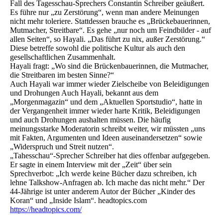
Fall des Tagesschau-Sprechers Constantin Schreiber geäußert.
Es führe nur „zu Zerstörung“, wenn man andere Meinungen
nicht mehr toleriere. Stattdessen brauche es „Brückebauerinnen,
Mutmacher, Streitbare“. Es gehe „nur noch um Feindbilder - auf
allen Seiten“, so Hayali. „Das führt zu nix, außer Zerstörung.“
Diese betreffe sowohl die politische Kultur als auch den
gesellschaftlichen Zusammenhalt.
Hayali fragt: „Wo sind die Brückenbauerinnen, die Mutmacher,
die Streitbaren im besten Sinne?“
Auch Hayali war immer wieder Zielscheibe von Beleidigungen
und Drohungen Auch Hayali, bekannt aus dem
„Morgenmagazin“ und dem „Aktuellen Sportstudio“, hatte in
der Vergangenheit immer wieder harte Kritik, Beleidigungen
und auch Drohungen aushalten müssen. Die häufig
meinungsstarke Moderatorin schreibt weiter, wir müssten „uns
mit Fakten, Argumenten und Ideen auseinandersetzen“ sowie
„Widerspruch und Streit nutzen“.
„Tahesschau“-Sprecher Schreiber hat dies offenbar aufgegeben.
Er sagte in einem Interview mit der „Zeit“ über sein
Sprechverbot: „Ich werde keine Bücher dazu schreiben, ich
lehne Talkshow-Anfragen ab. Ich mache das nicht mehr.“ Der
44-Jährige ist unter anderem Autor der Bücher „Kinder des
Koran“ und „Inside Islam“. headtopics.com
https://headtopics.com/