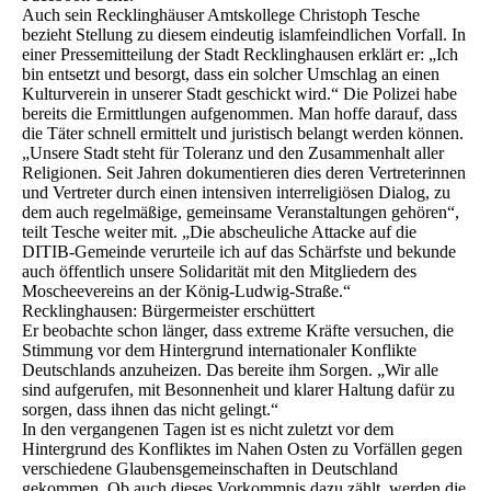
Auch sein Recklinghäuser Amtskollege Christoph Tesche
bezieht Stellung zu diesem eindeutig islamfeindlichen Vorfall. In
einer Pressemitteilung der Stadt Recklinghausen erklärt er: „Ich
bin entsetzt und besorgt, dass ein solcher Umschlag an einen
Kulturverein in unserer Stadt geschickt wird.“ Die Polizei habe
bereits die Ermittlungen aufgenommen. Man hoffe darauf, dass
die Täter schnell ermittelt und juristisch belangt werden können.
„Unsere Stadt steht für Toleranz und den Zusammenhalt aller
Religionen. Seit Jahren dokumentieren dies deren Vertreterinnen
und Vertreter durch einen intensiven interreligiösen Dialog, zu
dem auch regelmäßige, gemeinsame Veranstaltungen gehören“,
teilt Tesche weiter mit. „Die abscheuliche Attacke auf die
DITIB-Gemeinde verurteile ich auf das Schärfste und bekunde
auch öffentlich unsere Solidarität mit den Mitgliedern des
Moscheevereins an der König-Ludwig-Straße.“
Recklinghausen: Bürgermeister erschüttert
Er beobachte schon länger, dass extreme Kräfte versuchen, die
Stimmung vor dem Hintergrund internationaler Konflikte
Deutschlands anzuheizen. Das bereite ihm Sorgen. „Wir alle
sind aufgerufen, mit Besonnenheit und klarer Haltung dafür zu
sorgen, dass ihnen das nicht gelingt.“
In den vergangenen Tagen ist es nicht zuletzt vor dem
Hintergrund des Konfliktes im Nahen Osten zu Vorfällen gegen
verschiedene Glaubensgemeinschaften in Deutschland
gekommen. Ob auch dieses Vorkommnis dazu zählt, werden die