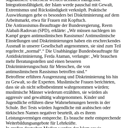
Integrationsfähigkeit, der Islam werde pauschal mit Gewalt,
Extremismus und Rückständigkeit verknüpft. Praktische
Auswirkungen gebe es besonders bei Diskriminierung auf dem
Arbeitsmarkt, etwa für Frauen mit Kopftuch.
Die Antirassismus-Beauftragte der Bundesregierung, Reem
Alabali-Radovan (SPD), erklärte: „Wir müssen nachlegen im
Kampf gegen antimuslimischen Rassismus! Antimuslimische
Einstellungen und Diskriminierungen haben ein erschreckendes
Ausmaß in unserer Gesellschaft angenommen, sie sind zum Teil
regelrecht „normal“.“ Die Unabhängige Bundesbeauftragte für
Antidiskriminierung, Ferda Ataman, verlangte: „Wir brauchen
mehr Beratungsstellen und einen besseren
Diskriminierungsschutz für Menschen, die von
antimuslimischem Rassismus betroffen sind.“
Betroffene erführen Ausgrenzung und Diskriminierung bis hin
zu Gewalt, so die Experten. Muslimische Frauen berichteten,
dass sie als nicht selbstbestimmt wahrgenommen würden;
muslimische Männer wiederum erzählten, sie würden als
aggressiv und gewalttätig wahrgenommen. Kinder und
Jugendliche erführen diese Wahrnehmungen bereits in der
Schule. Bei Tests würden Jugendliche mit arabischen oder
türkischen Namen negativer beurteilt, als es ihrem
Leistungsvermögen entspreche. Es brauche mehr entsprechende
Weiterbildungsangebote für Lehrkräfte.