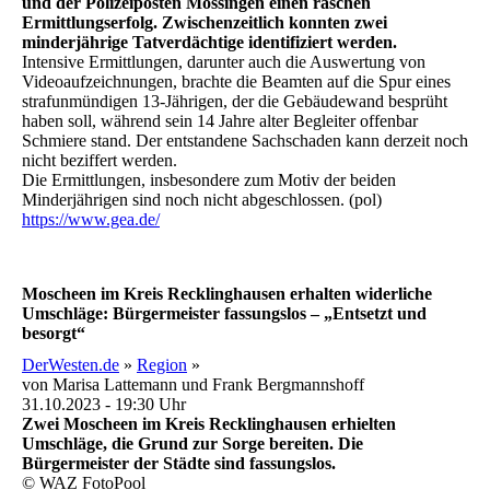
und der Polizeiposten Mössingen einen raschen
Ermittlungserfolg. Zwischenzeitlich konnten zwei
minderjährige Tatverdächtige identifiziert werden.
Intensive Ermittlungen, darunter auch die Auswertung von
Videoaufzeichnungen, brachte die Beamten auf die Spur eines
strafunmündigen 13-Jährigen, der die Gebäudewand besprüht
haben soll, während sein 14 Jahre alter Begleiter offenbar
Schmiere stand. Der entstandene Sachschaden kann derzeit noch
nicht beziffert werden.
Die Ermittlungen, insbesondere zum Motiv der beiden
Minderjährigen sind noch nicht abgeschlossen. (pol)
https://www.gea.de/
Moscheen im Kreis Recklinghausen erhalten widerliche
Umschläge: Bürgermeister fassungslos – „Entsetzt und
besorgt“
DerWesten.de
»
Region
»
von Marisa Lattemann und Frank Bergmannshoff
31.10.2023 - 19:30 Uhr
Zwei Moscheen im Kreis Recklinghausen erhielten
Umschläge, die Grund zur Sorge bereiten. Die
Bürgermeister der Städte sind fassungslos.
© WAZ FotoPool