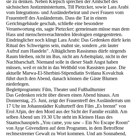
sie zu denken. Neben Klepsch sprechen der Amtschef des
sächsischen Justizministeriums, Till Pietzcker, sowie Lara Arabi
vom Integrations- und Ausländerbeirat und zwei Frauen vom
Frauentreff des Ausländerrats. Dass die Tat in einem
Gerichtsgebäude geschah, schließe eine besondere
Verantwortung ein, sagte Pietzcker; gemeinsam müsse man dem
Hass und menschenverachtenden Ideologien entgegentreten.
Eindringlicher noch klingt Lara Arabi: Das Gedenken dürfe kein
Ritual des Schweigens sein, mahnt sie, sondern „ein lauter
Aufruf zum Handeln". Alltäglichem Rassismus dürfe nirgends
Raum bleiben, nicht im Bus, nicht am Arbeitsplatz, nicht in der
Nachbarschaft. Niemand solle in dieser Stadt Angst haben
müssen, weil er nicht in das Weltbild von Rassisten passe. Die
aktuelle Marwa-El-Sherbini-Stipendiatin Svitlana Kovalchuk
führt durch den Abend, danach können die Gäste Blumen
niederlegen.
Begleitprogramm: Film, Theater und Fußballturnier
Das Gedenken reicht über diesen einen Abend hinaus. Am
Donnerstag, 25. Juni, zeigt der Frauentreff des Ausländerrats um
17 Uhr im Johannstädter Kulturtreff den Film „Es brennt" von
Erol Afşin, der den Mord aus der Sicht der Familie erzählt. Am
selben Abend um 19.30 Uhr steht im Kleinen Haus des
Staatsschauspiels „You came, you saw – Ein No Escape Room"
von Ayşe Güvendiren auf dem Programm, in dem Betroffene
rechtsextremer Gewalt zu Wort kommen. Und am Sonnabend,