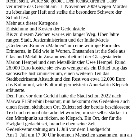
Recht steht, wurde sie getötet. Den rechtsextremen Täter
verurteilte das Gericht am 11. November 2009 wegen Mordes
zu lebenslanger Haft und stellte die besondere Schwere der
Schuld fest.
Mehr aus dieser Kategorie
Entstehung und Kosten der Gedenkstele
Bis zu diesem Zeichen war es ein langer Weg. Über Jahre
rangen Stadt, Justizministerium und der Initiativkreis
„Gedenken.Erinnern.Mahnen" um eine würdige Form des
Erinnerns, in Bild wie in Worten. Entstanden ist die Stele aus
Glas und Metall in Zusammenarbeit mit der Glasgestalterin
Marion Hempel und dem Metallkünstler Uwe Hempel. Rund
26.000 Euro kostete sie; etwas weniger als ein Drittel trug das
sächsische Justizministerium, einen weiteren Teil das
Stadtbezirksamt Altstadt und den Rest von etwa 12.000 Euro
das Kulturamt, wie Kulturbürgermeisterin Annekatrin Klepsch
erläuterte.
Den Park vor dem Gericht hatte die Stadt schon 2022 nach
Marwa El-Sherbini benannt, nun bekommt das Gedenken auch
einen festen, sichtbaren Ort. Zuletzt sei der bereits beschlossene
Text noch einmal überarbeitet worden, um sie selbst stärker in
den Mittelpunkt zu rücken, so Klepsch. Ein Ort, der für die
Ewigkeit gedacht sei, brauche eben seine Zeit.
Gedenkveranstaltung am 1. Juli vor dem Landgericht
Am 1. Juli um 17.30 Uhr kommen Menschen zusammen, um an