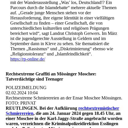
mit der Wanderausstellung „Was’ los, Deutschland!? Ein
Parcours durch die Islamdebatte“ mehrere aktuelle Themen
auf. „Gerade junge Menschen stehen vor der
Herausforderung, ihre eigene Identität in einer vielfältigen
Gesellschaft zu finden – einer Gesellschaft, die von
unterschiedlichen kulturellen und religiösen Prägungen
bereichert wird“, sagt Landrat Christoph Gerwers. Im März
ist die jugendgerechte Ausstellung in Geldern und im
September dann in Kleve zu sehen. Sie thematisiert die
Themen „Rassismus“ und „Diskriminierung“ ebenso wie
„Religionstoleranz“ und „Islamfeindlichkeit“.
https://rp-online.de/
Rechtsextreme Graffiti an Mössinger Moschee:
Tatverdächtige sind Teenager
POLIZEIMELDUNG
02.02.2024 10:04
Rechtsextreme Schmierereien an der Ensar Moschee Mössingen.
FOTO: PRIVAT
REUTLINGEN. Bei der Aufklärung
rechtsextremistischer
Schmierereien
, die am 24. Januar 2024 gegen 18.45 Uhr, an
einer Moschee in der Karl-Jaggy-Straße angebracht worden
waren, verzeichnen die Kriminalpolizeidirektion Esslingen