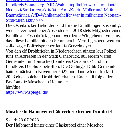
Landkreis Sonneberg: AfD-Wahlkampfhelfer war in militanten
Neonazi-Strukturen aktiv Von Ann-Katrin Müller und Maik
Baumgärtner. AfD-Wahlkampfhelfer war in militanten Neonazi-
Strukturen aktiv >>>
Die Osnabrücker Behörden sind für die Ermittlungen zuständig,
weil als vermeintlicher Absender seit 2018 stets Mitglieder einer
Familie aus Osnabrück genannt werden. »Wir gehen davon aus,
dass diese Familie mit den Schreiben in Verruf gezogen werden
soll«, sagte Polizeisprecher Jannis Gervelmeyer.
Von den elf Drohbriefen in Niedersachsen gingen laut Polizei
fünf an Adressen in der Stadt Osnabrück, außerdem waren
Gemeinden in Bramsche (Landkreis Osnabrück) und im
Landkreis Diepholz betroffen. Die Göttinger Ditib-Gemeinde
hatte zunächst im November 2022 und dann wieder im Mai
2023 einen solchen Drohbrief erhalten. Ende Juli folgte der
Brief an die Moschee in Hannover.
him/dpa
https://www.spiegel.de/
Moschee in Hannover erhält rechtsextremen Drohbrief
Stand: 28.07.2023
Der Halbmond hinter einer Glaskuppel einer Moschee