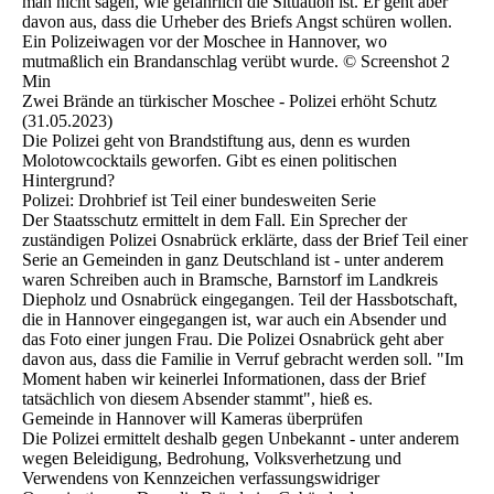
man nicht sagen, wie gefährlich die Situation ist. Er geht aber
davon aus, dass die Urheber des Briefs Angst schüren wollen.
Ein Polizeiwagen vor der Moschee in Hannover, wo
mutmaßlich ein Brandanschlag verübt wurde. © Screenshot 2
Min
Zwei Brände an türkischer Moschee - Polizei erhöht Schutz
(31.05.2023)
Die Polizei geht von Brandstiftung aus, denn es wurden
Molotowcocktails geworfen. Gibt es einen politischen
Hintergrund?
Polizei: Drohbrief ist Teil einer bundesweiten Serie
Der Staatsschutz ermittelt in dem Fall. Ein Sprecher der
zuständigen Polizei Osnabrück erklärte, dass der Brief Teil einer
Serie an Gemeinden in ganz Deutschland ist - unter anderem
waren Schreiben auch in Bramsche, Barnstorf im Landkreis
Diepholz und Osnabrück eingegangen. Teil der Hassbotschaft,
die in Hannover eingegangen ist, war auch ein Absender und
das Foto einer jungen Frau. Die Polizei Osnabrück geht aber
davon aus, dass die Familie in Verruf gebracht werden soll. "Im
Moment haben wir keinerlei Informationen, dass der Brief
tatsächlich von diesem Absender stammt", hieß es.
Gemeinde in Hannover will Kameras überprüfen
Die Polizei ermittelt deshalb gegen Unbekannt - unter anderem
wegen Beleidigung, Bedrohung, Volksverhetzung und
Verwendens von Kennzeichen verfassungswidriger