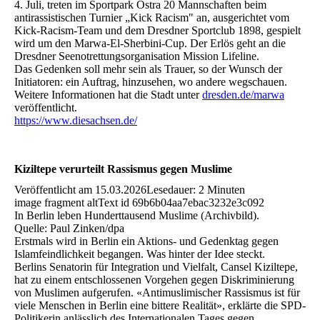
4. Juli, treten im Sportpark Ostra 20 Mannschaften beim
antirassistischen Turnier „Kick Racism" an, ausgerichtet vom
Kick-Racism-Team und dem Dresdner Sportclub 1898, gespielt
wird um den Marwa-El-Sherbini-Cup. Der Erlös geht an die
Dresdner Seenotrettungsorganisation Mission Lifeline.
Das Gedenken soll mehr sein als Trauer, so der Wunsch der
Initiatoren: ein Auftrag, hinzusehen, wo andere wegschauen.
Weitere Informationen hat die Stadt unter
dresden.de/marwa
veröffentlicht.
https://www.diesachsen.de/
Kiziltepe verurteilt Rassismus gegen Muslime
Veröffentlicht am 15.03.2026Lesedauer: 2 Minuten
image fragment altText id 69b6b04aa7ebac3232e3c092
In Berlin leben Hunderttausend Muslime (Archivbild).
Quelle: Paul Zinken/dpa
Erstmals wird in Berlin ein Aktions- und Gedenktag gegen
Islamfeindlichkeit begangen. Was hinter der Idee steckt.
Berlins Senatorin für Integration und Vielfalt, Cansel Kiziltepe,
hat zu einem entschlossenen Vorgehen gegen Diskriminierung
von Muslimen aufgerufen. «Antimuslimischer Rassismus ist für
viele Menschen in Berlin eine bittere Realität», erklärte die SPD-
Politikerin anlässlich des Internationalen Tages gegen