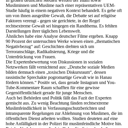
In großen deutschen Medien werden der Islam sowie
Musliminnen und Muslime nach einer repräsentativen UEM-
Studie häufig in einem negativen Kontext behandelt. Es gehe oft
um von ihnen ausgeübte Gewalt, die Debatte sei auf religiöse
Faktoren verengt - gegen sie gerichtete, in der Regel
rechtsextreme Gewalt sei hingegen ein Randthema. Es fehlten
Darstellungen ihrer täglichen Lebenswelt.
Ähnliches habe eine Analyse deutscher Filme ergeben. Knapp
90 Prozent der untersuchten Werke wiesen einen „thematischen
Negativbezug“ auf: Geschichten drehten sich um
Terroranschläge, Radikalisierung, Kriege und die
Unterdrückung von Frauen.
Die Expertenbewertung von Diskussionen in sozialen
Netzwerken fällt vernichtend aus: „Deutsche soziale Medien
bilden demnach einen „toxischen Diskursraum“, dessen
rassistische Sprechakte pogromartige Gewalt wie in Hanau
fördern können.“ Positiv sei, dass gerade Instagram und You-
Tube-Kommentare Raum schafften für eine gewisse
Gegenöffentlichkeit gerade für junge Menschen.
Auch bei Behörden und Politik fällt das Fazit der Experten
gemischt aus. Zu wenig Beachtung fänden rechtsextreme
Muslimfeindlichkeit in Verfassungsschutzberichten und
intransparente Regelungen zur Ablehnung von Muslimen, die im
öffentlichen Dienst arbeiten wollten. Studien deuteten auf eine
hohe Anfälligkeit in der Polizei für muslimfeindliche Motive hin.