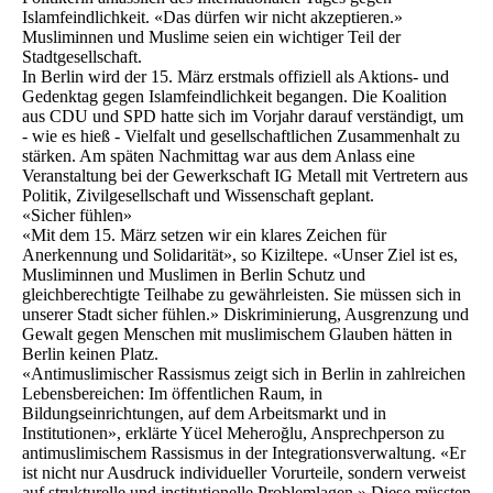
Islamfeindlichkeit. «Das dürfen wir nicht akzeptieren.»
Musliminnen und Muslime seien ein wichtiger Teil der
Stadtgesellschaft.
In Berlin wird der 15. März erstmals offiziell als Aktions- und
Gedenktag gegen Islamfeindlichkeit begangen. Die Koalition
aus CDU und SPD hatte sich im Vorjahr darauf verständigt, um
- wie es hieß - Vielfalt und gesellschaftlichen Zusammenhalt zu
stärken. Am späten Nachmittag war aus dem Anlass eine
Veranstaltung bei der Gewerkschaft IG Metall mit Vertretern aus
Politik, Zivilgesellschaft und Wissenschaft geplant.
«Sicher fühlen»
«Mit dem 15. März setzen wir ein klares Zeichen für
Anerkennung und Solidarität», so Kiziltepe. «Unser Ziel ist es,
Musliminnen und Muslimen in Berlin Schutz und
gleichberechtigte Teilhabe zu gewährleisten. Sie müssen sich in
unserer Stadt sicher fühlen.» Diskriminierung, Ausgrenzung und
Gewalt gegen Menschen mit muslimischem Glauben hätten in
Berlin keinen Platz.
«Antimuslimischer Rassismus zeigt sich in Berlin in zahlreichen
Lebensbereichen: Im öffentlichen Raum, in
Bildungseinrichtungen, auf dem Arbeitsmarkt und in
Institutionen», erklärte Yücel Meheroğlu, Ansprechperson zu
antimuslimischem Rassismus in der Integrationsverwaltung. «Er
ist nicht nur Ausdruck individueller Vorurteile, sondern verweist
auf strukturelle und institutionelle Problemlagen.» Diese müssten