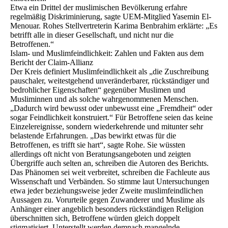
Etwa ein Drittel der muslimischen Bevölkerung erfahre
regelmäßig Diskriminierung, sagte UEM-Mitglied Yasemin El-
Menouar. Rohes Stellvertreterin Karima Benbrahim erklärte: „Es
betrifft alle in dieser Gesellschaft, und nicht nur die
Betroffenen.“
Islam- und Muslimfeindlichkeit: Zahlen und Fakten aus dem
Bericht der Claim-Allianz
Der Kreis definiert Muslimfeindlichkeit als „die Zuschreibung
pauschaler, weitestgehend unveränderbarer, rückständiger und
bedrohlicher Eigenschaften“ gegenüber Muslimen und
Musliminnen und als solche wahrgenommenen Menschen.
„Dadurch wird bewusst oder unbewusst eine „Fremdheit“ oder
sogar Feindlichkeit konstruiert.“ Für Betroffene seien das keine
Einzelereignisse, sondern wiederkehrende und mitunter sehr
belastende Erfahrungen. „Das bewirkt etwas für die
Betroffenen, es trifft sie hart“, sagte Rohe. Sie wüssten
allerdings oft nicht von Beratungsangeboten und zeigten
Übergriffe auch selten an, schreiben die Autoren des Berichts.
Das Phänomen sei weit verbreitet, schreiben die Fachleute aus
Wissenschaft und Verbänden. So stimme laut Untersuchungen
etwa jeder beziehungsweise jeder Zweite muslimfeindlichen
Aussagen zu. Vorurteile gegen Zuwanderer und Muslime als
Anhänger einer angeblich besonders rückständigen Religion
überschnitten sich, Betroffene würden gleich doppelt
stigmatisiert. Unterstellt werden demnach mangelnde