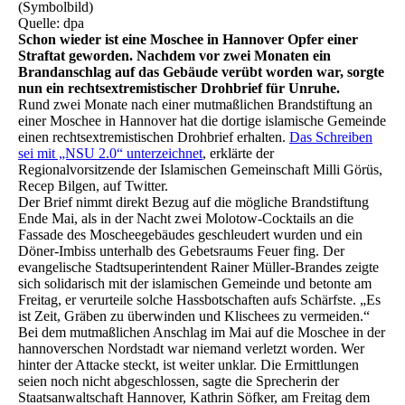
(Symbolbild)
Quelle: dpa
Schon wieder ist eine Moschee in Hannover Opfer einer
Straftat geworden. Nachdem vor zwei Monaten ein
Brandanschlag auf das Gebäude verübt worden war, sorgte
nun ein rechtsextremistischer Drohbrief für Unruhe.
Rund zwei Monate nach einer mutmaßlichen Brandstiftung an
einer Moschee in Hannover hat die dortige islamische Gemeinde
einen rechtsextremistischen Drohbrief erhalten.
Das Schreiben
sei mit „NSU 2.0“ unterzeichnet
, erklärte der
Regionalvorsitzende der Islamischen Gemeinschaft Milli Görüs,
Recep Bilgen, auf Twitter.
Der Brief nimmt direkt Bezug auf die mögliche Brandstiftung
Ende Mai, als in der Nacht zwei Molotow-Cocktails an die
Fassade des Moscheegebäudes geschleudert wurden und ein
Döner-Imbiss unterhalb des Gebetsraums Feuer fing. Der
evangelische Stadtsuperintendent Rainer Müller-Brandes zeigte
sich solidarisch mit der islamischen Gemeinde und betonte am
Freitag, er verurteile solche Hassbotschaften aufs Schärfste. „Es
ist Zeit, Gräben zu überwinden und Klischees zu vermeiden.“
Bei dem mutmaßlichen Anschlag im Mai auf die Moschee in der
hannoverschen Nordstadt war niemand verletzt worden. Wer
hinter der Attacke steckt, ist weiter unklar. Die Ermittlungen
seien noch nicht abgeschlossen, sagte die Sprecherin der
Staatsanwaltschaft Hannover, Kathrin Söfker, am Freitag dem