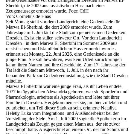
neue Gedenkstele vor dem Landgericht Dresden an Marwa El-
Sherbini, die 2009 aus rassistischem Hass nach einer
Zeugenaussage ermordet wurde. Foto: CdH
Von: Cornelius de Haas
Seit Montag steht vor dem Landgericht eine Gedenkstele für
Marwa El-Sherbini, die dort 2009 ermordet wurde. Zum
Jahrestag am 1. Juli lädt die Stadt zum gemeinsamen Gedenken.
Dresden. Es ist ein stiller, schwerer Ort. Vor dem Landgericht
Dresden - in dem Marwa El-Sherbini im Sommer 2009 aus
rassistischem und islamfeindlichem Hass ermordet wurde -
erinnert seit Montag, 22. Juni 2026, eine Gedenkstele an die
junge Frau. Sie soll bewahren, was kein Urteil zurückbringen
kann: ihren Namen und ihre Geschichte. Zum 17. Jahrestag der
Tat lädt die Stadt am Mittwoch, 1. Juli, in den nach ihr
benannten Park zur Gedenkveranstaltung, wie die Stadt Dresden
mitteilte.
Marwa El-Sherbini war eine junge Frau, als ihr Leben endete.
1977 im ägyptischen Alexandria geboren, war sie Sportlerin und
Pharmakologin, arbeitete als Apothekerin und lebte mit ihrer
Familie in Dresden. Hergekommen sei sie, um hier zu leben und
zu arbeiten, um Teil dieser Stadt zu sein, erinnerte Nataliya
Heletiy-Luka vom Integrations- und Ausländerbeirat bei der
Vorstellung der Stele. Am 1. Juli 2009 sagte die Apothekerin im
Landgericht als Zeugin gegen einen Mann aus, der sie zuvor
beschimpft hatte. Ausgerechnet an einem Ort, der für Schutz und