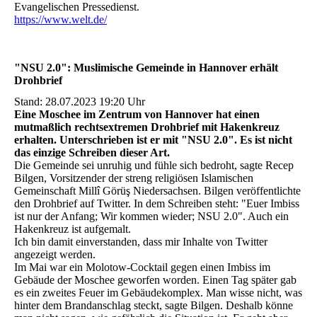
Evangelischen Pressedienst.
https://www.welt.de/
"NSU 2.0": Muslimische Gemeinde in Hannover erhält
Drohbrief
Stand: 28.07.2023 19:20 Uhr
Eine Moschee im Zentrum von Hannover hat einen
mutmaßlich rechtsextremen Drohbrief mit Hakenkreuz
erhalten. Unterschrieben ist er mit "NSU 2.0". Es ist nicht
das einzige Schreiben dieser Art.
Die Gemeinde sei unruhig und fühle sich bedroht, sagte Recep
Bilgen, Vorsitzender der streng religiösen Islamischen
Gemeinschaft Millî Görüş Niedersachsen. Bilgen veröffentlichte
den Drohbrief auf Twitter. In dem Schreiben steht: "Euer Imbiss
ist nur der Anfang; Wir kommen wieder; NSU 2.0". Auch ein
Hakenkreuz ist aufgemalt.
Ich bin damit einverstanden, dass mir Inhalte von Twitter
angezeigt werden.
Im Mai war ein Molotow-Cocktail gegen einen Imbiss im
Gebäude der Moschee geworfen worden. Einen Tag später gab
es ein zweites Feuer im Gebäudekomplex. Man wisse nicht, was
hinter dem Brandanschlag steckt, sagte Bilgen. Deshalb könne