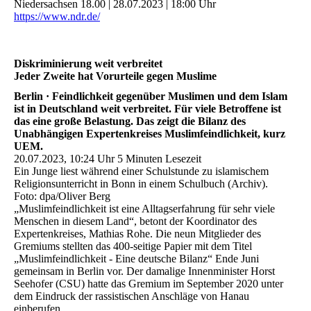
Niedersachsen 18.00 | 28.07.2023 | 18:00 Uhr
https://www.ndr.de/
Diskriminierung weit verbreitet
Jeder Zweite hat Vorurteile gegen Muslime
Berlin · Feindlichkeit gegenüber Muslimen und dem Islam
ist in Deutschland weit verbreitet. Für viele Betroffene ist
das eine große Belastung. Das zeigt die Bilanz des
Unabhängigen Expertenkreises Muslimfeindlichkeit, kurz
UEM.
20.07.2023, 10:24 Uhr 5 Minuten Lesezeit
Ein Junge liest während einer Schulstunde zu islamischem
Religionsunterricht in Bonn in einem Schulbuch (Archiv).
Foto: dpa/Oliver Berg
„Muslimfeindlichkeit ist eine Alltagserfahrung für sehr viele
Menschen in diesem Land“, betont der Koordinator des
Expertenkreises, Mathias Rohe. Die neun Mitglieder des
Gremiums stellten das 400-seitige Papier mit dem Titel
„Muslimfeindlichkeit - Eine deutsche Bilanz“ Ende Juni
gemeinsam in Berlin vor. Der damalige Innenminister Horst
Seehofer (CSU) hatte das Gremium im September 2020 unter
dem Eindruck der rassistischen Anschläge von Hanau
einberufen.