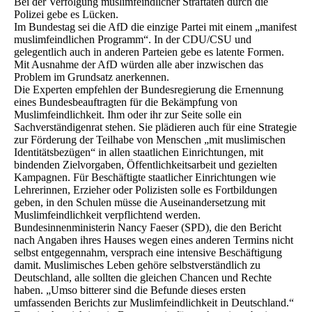
Bei der Verfolgung muslimfeindlicher Straftaten durch die
Polizei gebe es Lücken.
Im Bundestag sei die AfD die einzige Partei mit einem „manifest
muslimfeindlichen Programm“. In der CDU/CSU und
gelegentlich auch in anderen Parteien gebe es latente Formen.
Mit Ausnahme der AfD würden alle aber inzwischen das
Problem im Grundsatz anerkennen.
Die Experten empfehlen der Bundesregierung die Ernennung
eines Bundesbeauftragten für die Bekämpfung von
Muslimfeindlichkeit. Ihm oder ihr zur Seite solle ein
Sachverständigenrat stehen. Sie plädieren auch für eine Strategie
zur Förderung der Teilhabe von Menschen „mit muslimischen
Identitätsbezügen“ in allen staatlichen Einrichtungen, mit
bindenden Zielvorgaben, Öffentlichkeitsarbeit und gezielten
Kampagnen. Für Beschäftigte staatlicher Einrichtungen wie
Lehrerinnen, Erzieher oder Polizisten solle es Fortbildungen
geben, in den Schulen müsse die Auseinandersetzung mit
Muslimfeindlichkeit verpflichtend werden.
Bundesinnenministerin Nancy Faeser (SPD), die den Bericht
nach Angaben ihres Hauses wegen eines anderen Termins nicht
selbst entgegennahm, versprach eine intensive Beschäftigung
damit. Muslimisches Leben gehöre selbstverständlich zu
Deutschland, alle sollten die gleichen Chancen und Rechte
haben. „Umso bitterer sind die Befunde dieses ersten
umfassenden Berichts zur Muslimfeindlichkeit in Deutschland.“