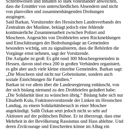
Schreibweisen und Inhalten so stark voneinander abweichen,
dass die Ermittler von unterschiedlichen Absendern und nicht
von planvollen und zusammenhängenden Drohungen
ausgingen.
Said Barkan, Vorsitzender des Hessischen Landesverbands des
Zentralrats der Muslime, beklagt jedoch eine fehlende
kontinuierliche Zusammenarbeit zwischen Polizei und
Moscheen. Angesichts von Drohbriefen seien Rückmeldungen
und Einschätzungen der Bedrohungslage an Gemeinden
besonders wichtig, um zu signalisieren, dass die Behörden die
Vorgänge ernst nehmen, sagt der Vorsitzende.
Die Aufgabe ist groß: Es gibt rund 300 Moscheegemeinden in
Hessen, davon sind etwa 200 in großen Verbänden organisiert,
es gibt aber auch viele kleine einzelne Gemeinden. Barkan sagt:
„Die Moscheen sind nicht nur Gebetsräume, sondern auch
soziale Einrichtungen für Familien.“
Barkan ist vor allem über die Landesregierung enttäuscht, von
der sich bislang niemand zu den Drohbriefen geäußert habe:
„Die Solidarität lässt zu wünschen übrig.“ Bislang habe sich nur
Elisabeth Kula, Fraktionsvorsitzende der Linken im Hessischen
Landtag, zu einem Solidaritätsbesuch in einer Moschee
angekündigt. Salih Özkan setzt jedoch nicht so sehr auf
Aktionen auf der politischen Bühne. Er ist überzeugt, dass eine
Mehrheit in der Bevölkerung Rassismus und Hass ablehne. Und
deren Zivilcourage und Einschreiten könne im Alltag ein