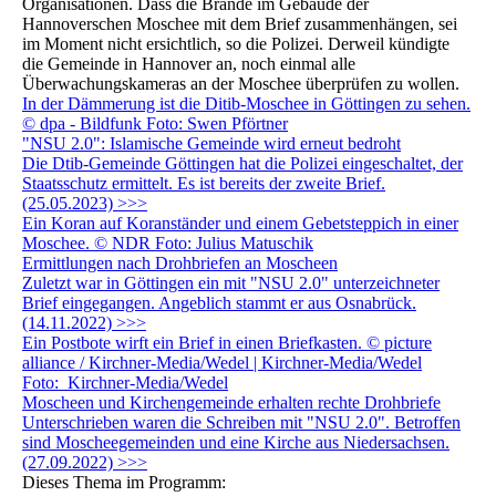
Organisationen. Dass die Brände im Gebäude der
Hannoverschen Moschee mit dem Brief zusammenhängen, sei
im Moment nicht ersichtlich, so die Polizei. Derweil kündigte
die Gemeinde in Hannover an, noch einmal alle
Überwachungskameras an der Moschee überprüfen zu wollen.
In der Dämmerung ist die Ditib-Moschee in Göttingen zu sehen.
© dpa - Bildfunk Foto: Swen Pförtner
"NSU 2.0": Islamische Gemeinde wird erneut bedroht
Die Dtib-Gemeinde Göttingen hat die Polizei eingeschaltet, der
Staatsschutz ermittelt. Es ist bereits der zweite Brief.
(25.05.2023) >>>
Ein Koran auf Koranständer und einem Gebetsteppich in einer
Moschee. © NDR Foto: Julius Matuschik
Ermittlungen nach Drohbriefen an Moscheen
Zuletzt war in Göttingen ein mit "NSU 2.0" unterzeichneter
Brief eingegangen. Angeblich stammt er aus Osnabrück.
(14.11.2022) >>>
Ein Postbote wirft ein Brief in einen Briefkasten. © picture
alliance / Kirchner-Media/Wedel | Kirchner-Media/Wedel
Foto: Kirchner-Media/Wedel
Moscheen und Kirchengemeinde erhalten rechte Drohbriefe
Unterschrieben waren die Schreiben mit "NSU 2.0". Betroffen
sind Moscheegemeinden und eine Kirche aus Niedersachsen.
(27.09.2022) >>>
Dieses Thema im Programm: