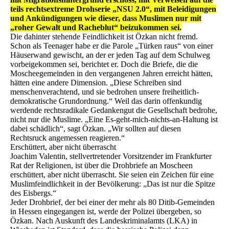
teils rechtsextreme Drohserie „NSU 2.0“, mit Beleidigungen
und Ankündigungen wie dieser, dass Muslimen nur mit
„roher Gewalt und Racheblut“ beizukommen sei.
Die dahinter stehende Feindlichkeit ist Özkan nicht fremd.
Schon als Teenager habe er die Parole „Türken raus“ von einer
Häuserwand gewischt, an der er jeden Tag auf dem Schulweg
vorbeigekommen sei, berichtet er. Doch die Briefe, die die
Moscheegemeinden in den vergangenen Jahren erreicht hätten,
hätten eine andere Dimension. „Diese Schreiben sind
menschenverachtend, und sie bedrohen unsere freiheitlich-
demokratische Grundordnung.“ Weil das darin offenkundig
werdende rechtsradikale Gedankengut die Gesellschaft bedrohe,
nicht nur die Muslime. „Eine Es-geht-mich-nichts-an-Haltung ist
dabei schädlich“, sagt Özkan. „Wir sollten auf diesen
Rechtsruck angemessen reagieren.“
Erschüttert, aber nicht überrascht
Joachim Valentin, stellvertretender Vorsitzender im Frankfurter
Rat der Religionen, ist über die Drohbriefe an Moscheen
erschüttert, aber nicht überrascht. Sie seien ein Zeichen für eine
Muslimfeindlichkeit in der Bevölkerung: „Das ist nur die Spitze
des Eisbergs.“
Jeder Drohbrief, der bei einer der mehr als 80 Ditib-Gemeinden
in Hessen eingegangen ist, werde der Polizei übergeben, so
Özkan. Nach Auskunft des Landeskriminalamts (LKA) in