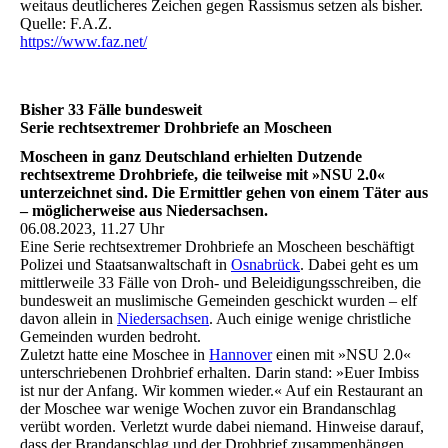
weitaus deutlicheres Zeichen gegen Rassismus setzen als bisher.
Quelle: F.A.Z.
https://www.faz.net/
Bisher 33 Fälle bundesweit
Serie rechtsextremer Drohbriefe an Moscheen
Moscheen in ganz Deutschland erhielten Dutzende
rechtsextreme Drohbriefe, die teilweise mit »NSU 2.0«
unterzeichnet sind. Die Ermittler gehen von einem Täter aus
– möglicherweise aus Niedersachsen.
06.08.2023, 11.27 Uhr
Eine Serie rechtsextremer Drohbriefe an Moscheen beschäftigt
Polizei und Staatsanwaltschaft in
Osnabrück
. Dabei geht es um
mittlerweile 33 Fälle von Droh- und Beleidigungsschreiben, die
bundesweit an muslimische Gemeinden geschickt wurden – elf
davon allein in
Niedersachsen
. Auch einige wenige christliche
Gemeinden wurden bedroht.
Zuletzt hatte eine Moschee in
Hannover
einen mit »NSU 2.0«
unterschriebenen Drohbrief erhalten. Darin stand: »Euer Imbiss
ist nur der Anfang. Wir kommen wieder.« Auf ein Restaurant an
der Moschee war wenige Wochen zuvor ein Brandanschlag
verübt worden. Verletzt wurde dabei niemand. Hinweise darauf,
dass der Brandanschlag und der Drohbrief zusammenhängen,