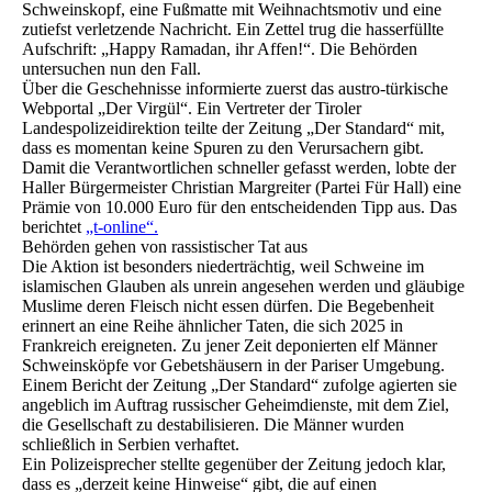
Schweinskopf, eine Fußmatte mit Weihnachtsmotiv und eine
zutiefst verletzende Nachricht. Ein Zettel trug die hasserfüllte
Aufschrift: „Happy Ramadan, ihr Affen!“. Die Behörden
untersuchen nun den Fall.
Über die Geschehnisse informierte zuerst das austro-türkische
Webportal „Der Virgül“. Ein Vertreter der Tiroler
Landespolizeidirektion teilte der Zeitung „Der Standard“ mit,
dass es momentan keine Spuren zu den Verursachern gibt.
Damit die Verantwortlichen schneller gefasst werden, lobte der
Haller Bürgermeister Christian Margreiter (Partei Für Hall) eine
Prämie von 10.000 Euro für den entscheidenden Tipp aus. Das
berichtet
„t-online“.
Behörden gehen von rassistischer Tat aus
Die Aktion ist besonders niederträchtig, weil Schweine im
islamischen Glauben als unrein angesehen werden und gläubige
Muslime deren Fleisch nicht essen dürfen. Die Begebenheit
erinnert an eine Reihe ähnlicher Taten, die sich 2025 in
Frankreich ereigneten. Zu jener Zeit deponierten elf Männer
Schweinsköpfe vor Gebetshäusern in der Pariser Umgebung.
Einem Bericht der Zeitung „Der Standard“ zufolge agierten sie
angeblich im Auftrag russischer Geheimdienste, mit dem Ziel,
die Gesellschaft zu destabilisieren. Die Männer wurden
schließlich in Serbien verhaftet.
Ein Polizeisprecher stellte gegenüber der Zeitung jedoch klar,
dass es „derzeit keine Hinweise“ gibt, die auf einen