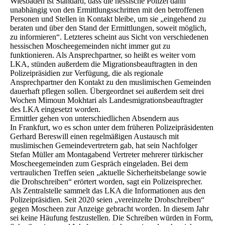
Wiesbaden ist Standard, dass die hessische Polizei dann
unabhängig von den Ermittlungsschritten mit den betroffenen
Personen und Stellen in Kontakt bleibe, um sie „eingehend zu
beraten und über den Stand der Ermittlungen, soweit möglich,
zu informieren“. Letzteres scheint aus Sicht von verschiedenen
hessischen Moscheegemeinden nicht immer gut zu
funktionieren. Als Ansprechpartner, so heißt es weiter vom
LKA, stünden außerdem die Migrationsbeauftragten in den
Polizeipräsidien zur Verfügung, die als regionale
Ansprechpartner den Kontakt zu den muslimischen Gemeinden
dauerhaft pflegen sollen. Übergeordnet sei außerdem seit drei
Wochen Mimoun Mokhtari als Landesmigrationsbeauftragter
des LKA eingesetzt worden.
Ermittler gehen von unterschiedlichen Absendern aus
In Frankfurt, wo es schon unter dem früheren Polizeipräsidenten
Gerhard Bereswill einen regelmäßigen Austausch mit
muslimischen Gemeindevertretern gab, hat sein Nachfolger
Stefan Müller am Montagabend Vertreter mehrerer türkischer
Moscheegemeinden zum Gespräch eingeladen. Bei dem
vertraulichen Treffen seien „aktuelle Sicherheitsbelange sowie
die Drohschreiben“ erörtert worden, sagt ein Polizeisprecher.
Als Zentralstelle sammelt das LKA die Informationen aus den
Polizeipräsidien. Seit 2020 seien „vereinzelte Drohschreiben“
gegen Moscheen zur Anzeige gebracht worden. In diesem Jahr
sei keine Häufung festzustellen. Die Schreiben würden in Form,