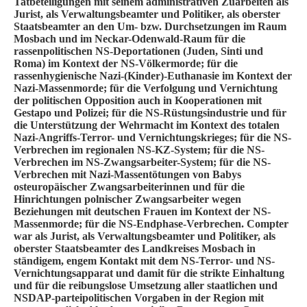
Tatbeteiligungen mit seinem administrativen Zuarbeiten als
Jurist, als Verwaltungsbeamter und Politiker, als oberster
Staatsbeamter an den Um- bzw. Durchsetzungen im Raum
Mosbach und im Neckar-Odenwald-Raum für die
rassenpolitischen NS-Deportationen (Juden, Sinti und
Roma) im Kontext der NS-Völkermorde; für die
rassenhygienische Nazi-(Kinder)-Euthanasie im Kontext der
Nazi-Massenmorde; für die Verfolgung und Vernichtung
der politischen Opposition auch in Kooperationen mit
Gestapo und Polizei; für die NS-Rüstungsindustrie und für
die Unterstützung der Wehrmacht im Kontext des totalen
Nazi-Angriffs-Terror- und Vernichtungskrieges; für die NS-
Verbrechen im regionalen NS-KZ-System; für die NS-
Verbrechen im NS-Zwangsarbeiter-System; für die NS-
Verbrechen mit Nazi-Massentötungen von Babys
osteuropäischer Zwangsarbeiterinnen und für die
Hinrichtungen polnischer Zwangsarbeiter wegen
Beziehungen mit deutschen Frauen im Kontext der NS-
Massenmorde; für die NS-Endphase-Verbrechen. Compter
war als Jurist, als Verwaltungsbeamter und Politiker, als
oberster Staatsbeamter des Landkreises Mosbach in
ständigem, engem Kontakt mit dem NS-Terror- und NS-
Vernichtungsapparat und damit für die strikte Einhaltung
und für die reibungslose Umsetzung aller staatlichen und
NSDAP-parteipolitischen Vorgaben in der Region mit