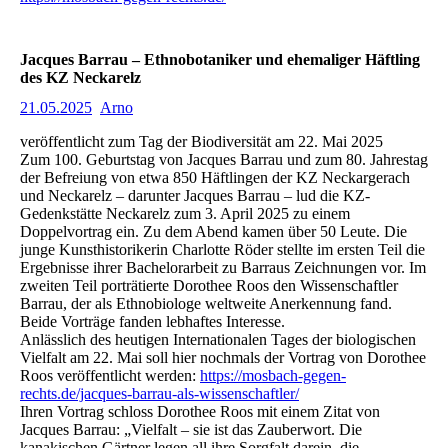
Jacques Barrau – Ethnobotaniker und ehemaliger Häftling
des KZ Neckarelz
21.05.2025
Arno
veröffentlicht zum Tag der Biodiversität am 22. Mai 2025
Zum 100. Geburtstag von Jacques Barrau und zum 80. Jahrestag
der Befreiung von etwa 850 Häftlingen der KZ Neckargerach
und Neckarelz – darunter Jacques Barrau – lud die KZ-
Gedenkstätte Neckarelz zum 3. April 2025 zu einem
Doppelvortrag ein. Zu dem Abend kamen über 50 Leute. Die
junge Kunsthistorikerin Charlotte Röder stellte im ersten Teil die
Ergebnisse ihrer Bachelorarbeit zu Barraus Zeichnungen vor. Im
zweiten Teil porträtierte Dorothee Roos den Wissenschaftler
Barrau, der als Ethnobiologe weltweite Anerkennung fand.
Beide Vorträge fanden lebhaftes Interesse.
Anlässlich des heutigen Internationalen Tages der biologischen
Vielfalt am 22. Mai soll hier nochmals der Vortrag von Dorothee
Roos veröffentlicht werden:
https://mosbach-gegen-
rechts.de/jacques-barrau-als-wissenschaftler/
Ihren Vortrag schloss Dorothee Roos mit einem Zitat von
Jacques Barrau: „Vielfalt – sie ist das Zauberwort. Die
kanakischen Gärtner legen all ihre Sorgfalt darein, die