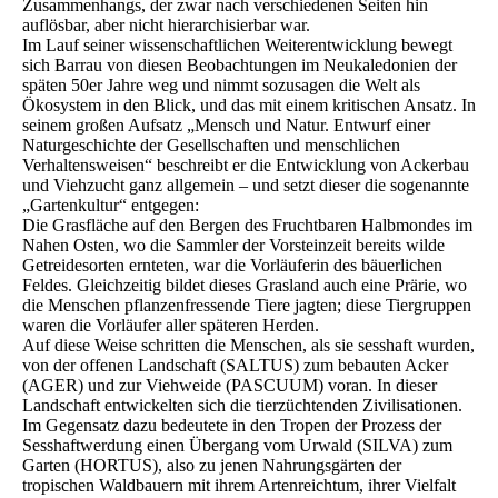
Zusammenhangs, der zwar nach verschiedenen Seiten hin
auflösbar, aber nicht hierarchisierbar war.
Im Lauf seiner wissenschaftlichen Weiterentwicklung bewegt
sich Barrau von diesen Beobachtungen im Neukaledonien der
späten 50er Jahre weg und nimmt sozusagen die Welt als
Ökosystem in den Blick, und das mit einem kritischen Ansatz. In
seinem großen Aufsatz „Mensch und Natur. Entwurf einer
Naturgeschichte der Gesellschaften und menschlichen
Verhaltensweisen“ beschreibt er die Entwicklung von Ackerbau
und Viehzucht ganz allgemein – und setzt dieser die sogenannte
„Gartenkultur“ entgegen:
Die Grasfläche auf den Bergen des Fruchtbaren Halbmondes im
Na­hen Osten, wo die Sammler der Vorsteinzeit bereits wilde
Getreidesorten ernteten, war die Vorläuferin des bäuerlichen
Feldes. Gleichzeitig bildet dieses Grasland auch eine Prärie, wo
die Menschen pflanzenfressende Tiere jagten; diese Tiergruppen
waren die Vorläufer aller späteren Herden.
Auf diese Weise schritten die Menschen, als sie sesshaft wurden,
von der offenen Landschaft (SALTUS) zum bebauten Acker
(AGER) und zur Viehweide (PASCUUM) voran. In dieser
Landschaft entwickelten sich die tierzüchtenden Zivilisationen.
Im Gegensatz dazu bedeutete in den Tropen der Prozess der
Sesshaft­werdung einen Übergang vom Urwald (SILVA) zum
Garten (HORTUS), also zu jenen Nahrungsgärten der
tropischen Waldbauern mit ihrem Artenreichtum, ihrer Vielfalt