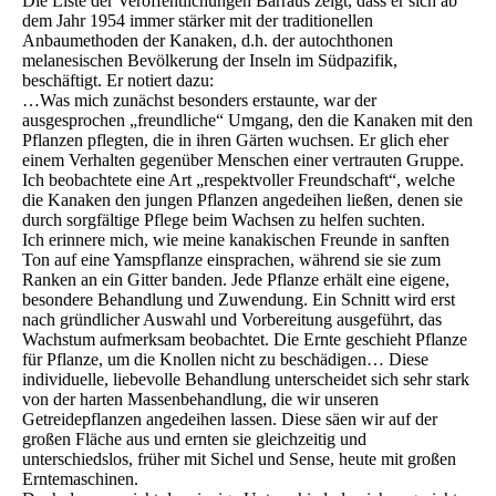
Die Liste der Veröffentlichungen Barraus zeigt, dass er sich ab
dem Jahr 1954 immer stärker mit der traditionellen
Anbaumethoden der Kanaken, d.h. der autochthonen
melanesischen Bevölkerung der Inseln im Südpazifik,
beschäftigt. Er notiert dazu:
…Was mich zunächst besonders erstaunte, war der
ausgesprochen „freundliche“ Umgang, den die Kanaken mit den
Pflanzen pflegten, die in ihren Gärten wuchsen. Er glich eher
einem Verhalten gegenüber Menschen einer vertrauten Gruppe.
Ich beobachtete eine Art „respektvoller Freundschaft“, welche
die Kanaken den jungen Pflanzen angedeihen ließen, denen sie
durch sorgfältige Pflege beim Wachsen zu helfen suchten.
Ich erinnere mich, wie meine kanakischen Freunde in sanften
Ton auf eine Yamspflanze einsprachen, während sie sie zum
Ranken an ein Gitter banden. Jede Pflanze erhält eine eigene,
besondere Behandlung und Zuwendung. Ein Schnitt wird erst
nach gründlicher Auswahl und Vorbereitung ausgeführt, das
Wachstum aufmerksam beobachtet. Die Ernte geschieht Pflanze
für Pflanze, um die Knollen nicht zu beschädigen… Diese
individuelle, liebevolle Behandlung unterscheidet sich sehr stark
von der harten Massenbehandlung, die wir unseren
Getreidepflanzen angedeihen lassen. Diese säen wir auf der
großen Fläche aus und ernten sie gleichzeitig und
unterschiedslos, früher mit Sichel und Sense, heute mit großen
Erntemaschinen.