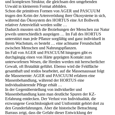
und komplexen Struktur, die gleichsam den umgebenden
Urwald in kleinerem Format abbilden.
Schon die primitiven Formen von AGER und PASCUUM
trugen den Keim der Artenverödung ihrer Ökosysteme in sich,
während das Öko­system des HORTUS eine Art Bollwerk
relativer Artenvielfalt werden sollte …
Dadurch mussten sich die Beziehungen der Menschen zur Natur
jeweils unterschiedlich ausprägen … Im Fall des HORTUS
unterstützt man jede Pflanze sorgfältig und ganz individuell in
ihrem Wachstum, es besteht … eine achtsame Freundschaft
zwischen Menschen und Nahrungspflanzen.
Im Fall von AGER und PASCUUM hingegen gibt es
durchgängig einen von Härte geprägten Kontakt zum
unterworfenen Wesen, die Herden werden mit herrscherlicher
Gewalt, oft Brutalität geführt. Ebenso wird die Feldfläche
gesamthaft und restlos bearbeitet, auf die Massenaussaat folgt
die Massenernte: AGER und PASCUUM erfahren eine
Massenbe­handlung, während der HORTUS eine
individualisierende Pflege erhält …
In der Gegenüberstellung von individueller und
Massenbehandlung kann man deutliche Spuren der KZ-
Erfahrung entdecken. Der Verlust von Individualität, die
erzwungene Gesichtslosigkeit und Uniformität gehört dort zu
den Grunderfahrungen. Aber die historische Betrachtung
Barraus zeigt, dass die Gefahr dieser Entwicklung der