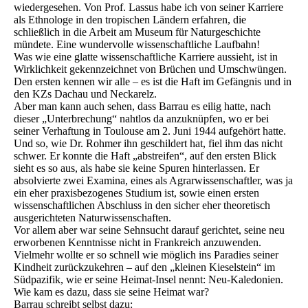
wiedergesehen. Von Prof. Lassus habe ich von seiner Karriere
als Ethnologe in den tropischen Ländern erfahren, die
schließlich in die Arbeit am Museum für Naturgeschichte
mündete. Eine wundervolle wissenschaftliche Laufbahn!
Was wie eine glatte wissenschaftliche Karriere aussieht, ist in
Wirklichkeit gekennzeichnet von Brüchen und Umschwüngen.
Den ersten kennen wir alle – es ist die Haft im Gefängnis und in
den KZs Dachau und Neckarelz.
Aber man kann auch sehen, dass Barrau es eilig hatte, nach
dieser „Unterbrechung“ nahtlos da anzuknüpfen, wo er bei
seiner Verhaftung in Toulouse am 2. Juni 1944 aufgehört hatte.
Und so, wie Dr. Rohmer ihn geschildert hat, fiel ihm das nicht
schwer. Er konnte die Haft „abstreifen“, auf den ersten Blick
sieht es so aus, als habe sie keine Spuren hinterlassen. Er
absolvierte zwei Examina, eines als Agrarwissenschaftler, was ja
ein eher praxisbezogenes Studium ist, sowie einen ersten
wissenschaftlichen Abschluss in den sicher eher theoretisch
ausgerichteten Naturwissenschaften.
Vor allem aber war seine Sehnsucht darauf gerichtet, seine neu
erworbenen Kenntnisse nicht in Frankreich anzuwenden.
Vielmehr wollte er so schnell wie möglich ins Paradies seiner
Kindheit zurückzukehren – auf den „kleinen Kieselstein“ im
Südpazifik, wie er seine Heimat-Insel nennt: Neu-Kaledonien.
Wie kam es dazu, dass sie seine Heimat war?
Barrau schreibt selbst dazu: