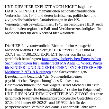
UND DIES HIER EXPLIZIT AUCH NICHT bzgl. der
DARIN KONKRET thematisierten nationalsozialistischen
Verbrechen bis 1945 und deren juristischen, politischen und
zivilgesellschaftlichen Aufarbeitungen in der NS-
Vergangenheitsbewältigung seit 1945, insbesondere HIER auch
in der lokalen-regionalen Fall- und Verfahrenszuständigkeit für
Mosbach und für den Neckar-Odenwaldkreis.
Die HIER fallverantwortliche Richterin beim Amtsgericht
Mosbach Marina Hess verfügt HIER unter 6F 9/22 und 6F
202/21 am 17.08.2022 EXPLIZIT bei der von ihr selbst
gerichtlich beauftragten
familienpsychologischen Forensischen
Sachverständigen für Familienrecht MA Antje C. Wieck, Praxis
für KINDER- UND JUGENDLICHENPSYCHOTHERAPIE,
Moltkestr. 2, 97318 Kitzingen
eine Sachverständigen-
Begutachtung bezüglich "der Notwendigkeit einer
psychiatrischen Begutachtung" des Kindsvaters,
Beschwerdeführers und Nazi-Jägers Bernd Michael Uhl "zur
Beurteilung seiner Erziehungsfähigkeit" (Siehe im Folgenden!).
UND DIES NACHDEM UNMITTELBAR ZUVOR das erste
gerichtlich beauftragte familienpsychologische Gutachten vom
07.04.2022 unter 6F 202/21 und 6F 9/22 sich für den
perspektivischen Verbleib des damals anderthalb Jahre alten