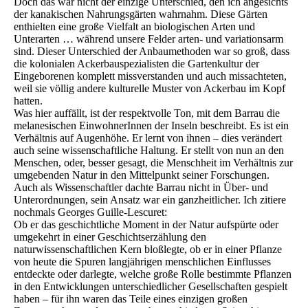
Doch das war nicht der einzige Unterschied, den ich angesichts
der kanakischen Nahrungsgärten wahrnahm. Diese Gärten
enthielten eine große Vielfalt an biologischen Arten und
Unterarten … während unsere Felder arten- und variationsarm
sind. Dieser Unterschied der Anbaumethoden war so groß, dass
die kolonialen Ackerbauspezialisten die Gartenkultur der
Eingeborenen komplett missverstanden und auch missachteten,
weil sie völlig andere kulturelle Muster von Ackerbau im Kopf
hatten.
Was hier auffällt, ist der respektvolle Ton, mit dem Barrau die
melanesischen EinwohnerInnen der Inseln beschreibt. Es ist ein
Verhältnis auf Augenhöhe. Er lernt von ihnen – dies verändert
auch seine wissenschaftliche Haltung. Er stellt von nun an den
Menschen, oder, besser gesagt, die Menschheit im Verhältnis zur
umgebenden Natur in den Mittelpunkt seiner Forschungen.
Auch als Wissenschaftler dachte Barrau nicht in Über- und
Unterordnungen, sein Ansatz war ein ganzheitlicher. Ich zitiere
nochmals Georges Guille-Lescuret:
Ob er das geschichtliche Moment in der Natur aufspürte oder
umgekehrt in einer Geschichtserzählung den
naturwissenschaftlichen Kern bloßlegte, ob er in einer Pflanze
von heute die Spuren langjährigen menschlichen Einflusses
entdeckte oder darlegte, welche große Rolle bestimmte Pflanzen
in den Entwicklungen unterschiedlicher Gesellschaften gespielt
haben – für ihn waren das Teile eines einzigen großen