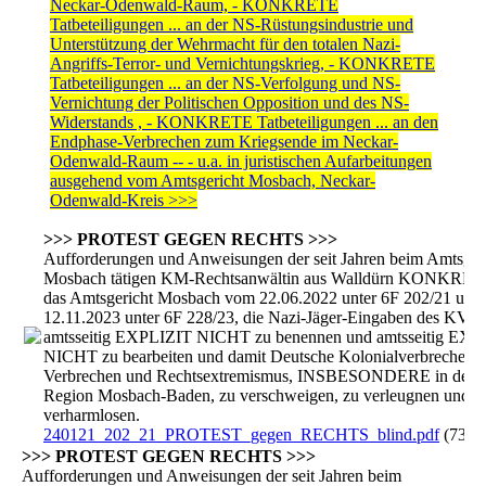
Neckar-Odenwald-Raum, - KONKRETE
Tatbeteiligungen ... an der NS-Rüstungsindustrie und
Unterstützung der Wehrmacht für den totalen Nazi-
Angriffs-Terror- und Vernichtungskrieg, - KONKRETE
Tatbeteiligungen ... an der NS-Verfolgung und NS-
Vernichtung der Politischen Opposition und des NS-
Widerstands , - KONKRETE Tatbeteiligungen ... an den
Endphase-Verbrechen zum Kriegsende im Neckar-
Odenwald-Raum -- - u.a. in juristischen Aufarbeitungen
ausgehend vom Amtsgericht Mosbach, Neckar-
Odenwald-Kreis >>>
>>> PROTEST GEGEN RECHTS >>>
Aufforderungen und Anweisungen der seit Jahren beim Amtsger
Mosbach tätigen KM-Rechtsanwältin aus Walldürn KONKRET
das Amtsgericht Mosbach vom 22.06.2022 unter 6F 202/21 und
12.11.2023 unter 6F 228/23, die Nazi-Jäger-Eingaben des KV
amtsseitig EXPLIZIT NICHT zu benennen und amtsseitig EXP
NICHT zu bearbeiten und damit Deutsche Kolonialverbrechen,
Verbrechen und Rechtsextremismus, INSBESONDERE in der
Region Mosbach-Baden, zu verschweigen, zu verleugnen und z
verharmlosen.
240121_202_21_PROTEST_gegen_RECHTS_blind.pdf
(736.
>>> PROTEST GEGEN RECHTS >>>
Aufforderungen und Anweisungen der seit Jahren beim