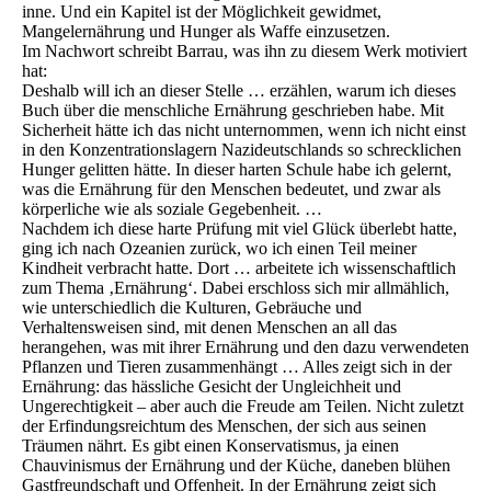
inne. Und ein Kapitel ist der Möglichkeit gewidmet,
Mangelernährung und Hunger als Waffe einzusetzen.
Im Nachwort schreibt Barrau, was ihn zu diesem Werk motiviert
hat:
Deshalb will ich an dieser Stelle … erzählen, warum ich dieses
Buch über die menschliche Ernährung geschrieben habe. Mit
Sicherheit hätte ich das nicht unternommen, wenn ich nicht einst
in den Konzentrationslagern Nazideutschlands so schrecklichen
Hunger gelitten hätte. In dieser harten Schule habe ich gelernt,
was die Ernährung für den Menschen bedeutet, und zwar als
körperliche wie als soziale Gegebenheit. …
Nachdem ich diese harte Prüfung mit viel Glück überlebt hatte,
ging ich nach Ozeanien zurück, wo ich einen Teil meiner
Kindheit verbracht hatte. Dort … arbeitete ich wissenschaftlich
zum Thema ‚Ernährung‘. Dabei erschloss sich mir allmählich,
wie unterschiedlich die Kulturen, Gebräuche und
Verhaltensweisen sind, mit denen Menschen an all das
herangehen, was mit ihrer Ernährung und den dazu verwendeten
Pflanzen und Tieren zusammenhängt … Alles zeigt sich in der
Ernährung: das hässliche Gesicht der Ungleichheit und
Ungerechtigkeit – aber auch die Freude am Teilen. Nicht zuletzt
der Erfindungsreichtum des Menschen, der sich aus seinen
Träumen nährt. Es gibt einen Konservatismus, ja einen
Chauvinismus der Ernährung und der Küche, daneben blühen
Gastfreundschaft und Offenheit. In der Ernährung zeigt sich