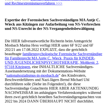
und Rechtsextremismusverfahren >>>
Expertise der Forensischen Sachverständigen MA Antje C.
Wieck aus Kitzingen zur Aufarbeitung von NS-Verbrechen
und NS-Unrecht in der NS-Vergangenheitsbewältigung
Die HIER fallverantwortliche Richterin beim Amtsgericht
Mosbach Marina Hess verfügt HIER unter 6F 9/22 und 6F
202/21 am 17.08.2022 EXPLIZIT, dass die gerichtlich
beauftragte
familienpsychologische Forensische Sachverständige
für Familienrecht MA Antje C. Wieck, Praxis für KINDER-
UND JUGENDLICHENPSYCHOTHERAPIE, Moltkestr. 2,
97318 Kitzingen
, eine INHALTLICHE Sachverständigen-
Auseinandersetzung mit der Dokumentations-Website
"
nationalsozialismus-in-mosbach.de
" des Kindsvaters,
Beschwerdeführers und Nazi-Jägers Bernd Michael Uhl
durchführen solle (Siehe im Folgenden!), die diese
Sachverständige Gutachterin HIER ABER AKTENKUNDIG
NACHWEISBAR im anhängigen Verfahrenskomplex während
ihren zwei gerichtlich bestellten Sachverständigengutachten von
2022 bis 2024 DANN ÜBERHAUPT NICHT durchführt.