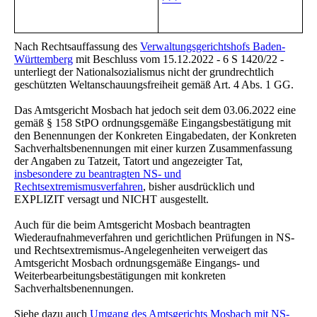
Nach Rechtsauffassung des
Verwaltungsgerichtshofs Baden-
Württemberg
mit Beschluss vom 15.12.2022 - 6 S 1420/22 -
unterliegt der Nationalsozialismus nicht der grundrechtlich
geschützten Weltanschauungsfreiheit gemäß Art. 4 Abs. 1 GG.
Das Amtsgericht Mosbach hat jedoch seit dem 03.06.2022 eine
gemäß § 158 StPO ordnungsgemäße Eingangsbestätigung mit
den Benennungen der Konkreten Eingabedaten, der Konkreten
Sachverhaltsbenennungen mit einer kurzen Zusammenfassung
der Angaben zu Tatzeit, Tatort und angezeigter Tat,
insbesondere zu beantragten NS- und
Rechtsextremismusverfahren
, bisher ausdrücklich und
EXPLIZIT versagt und NICHT ausgestellt.
Auch für die beim Amtsgericht Mosbach beantragten
Wiederaufnahmeverfahren und gerichtlichen Prüfungen in NS-
und Rechtsextremismus-Angelegenheiten verweigert das
Amtsgericht Mosbach ordnungsgemäße Eingangs- und
Weiterbearbeitungsbestätigungen mit konkreten
Sachverhaltsbenennungen.
Siehe dazu auch
Umgang des Amtsgerichts Mosbach mit NS-