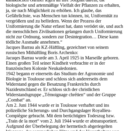
biologische und artenmäßige Vielfalt der Pflanzen zu erhalten,
ja, sie nach Möglichkeit zu erhöhen. Ich glaube, das
Gefährlichste, was Menschen tun können, ist, Uniformität zu
vergrößern und zu befördern. Wenn der Prozess der
Uniformierung die Natur erfasst hat, dann verödet sie, und auch
die menschlichen Zivilisationen gelangen durch Uniformierung
nicht zur Ordnung, sondern zur Desintegration… Diese kann
tödliche Ausmaße annehmen.“
Jacques Barrau als KZ-Häftling, gezeichnet von seinem
russischen Mithäftling Boris Archenko:
Jacuqes Barrau wurde am 3. April 1925 in Marseille geboren.
Einen großen Teil seiner Kindheit verbrachte er in der
französischen Kolonie Neukaledonien.
1942 begann er einerseits das Studium der Agronomie und
Biologie in Toulouse und schloss sich andererseits dem
Widerstand gegen die Besatzung Frankreichs durch
Nazideutschland er. Er schloss sich der christlichen
Widerstandsgruppe „Témoignage chrétien“ und der Gruppe
„Combat“ an.
Am 2. Juni 1944 wurde er in Toulouse verhaftet und ins
polizeiliche Sicherungs- und Durchgangslager Royallieu-
Compiègne gebracht. Mit dem berüchtigten Todeszug bzw.
„Train de la mort“ vom 2. Juli 1944 wurde er abtransportiert.
Aufgrund der Überbelegung der hermetisch abgeriegelten