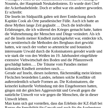
Nouméa, der Hauptstadt Neukaledoniens. Er wurde dort Chef
der Ackerbaubehörde. Doch er selbst war ein anderer geworden.
Er schreibt:
Die Inseln im Südpazifik galten seit ihrer Entdeckung durch
Kapitän Cook als Orte paradiesischer Fülle. Auch ich hatte an
diese Mythen lange Zeit geglaubt … Doch die leidvollen
Erfahrungen, die ich während des Krieges gemacht hatte, hatten
die Wahrnehmung der Menschen und Dinge verändert. Als ich
auf die Inseln meiner Kindheit zurückgekehrt war, entdeckte ich,
wie zerstörerisch die Methoden des Bergbaus dort gewirkt
hatten, wie rasch der vorher so artenreiche und botanisch
interessante Urwald durch die Kolonisatoren gerodet wurde und
wie stark die von den Weißen im 19. Jahrhundert eingeführte
extensive Viehwirtschaft den Boden und die Pflanzenwelt
geschädigt hatten…. Die Träume vom Paradies meiner
kolonialen Kindheit zerstoben rasch….
Gerade auf Inseln, diesen isolierten, flächenmäßig meist kleinen
Fleckchen besiedelten Landes, nehmen solche Konflikte oft
außerordentlich scharfe Formen an. Die Kolonisatoren, die
keinerlei kulturelle Verbindung mit den Eingeborenen hatten,
gingen mit der gleichen Aggressivität und Gewalt gegen die
natürliche Umwelt vor wie gegen die Menschen, die in dieser
Umwelt lebten.
Man kann sich gut vorstellen, dass das Erlebnis der KZ-Haft bei
Barrau die Sensibilität für Gewalt und auch für die Ausbeutung