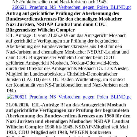
NS-Funktionseliten und Nazi-Juristen nach 1945
260621_Pruefung_NS_Verbrechen_gegen_Polen_BLIND.pdf
(
Antrag auf gerichtliche Prüfung der Aberkennung des
Bundesverdienstkreuzes für den ehemaligen Mosbacher
Nazi-Juristen, NSDAP-Landrat und dann CDU-
Bürgermeister Wilhelm Compter
EIL-Anträge !!! vom 21.06.2026 an das Amtsgericht Mosbach
auf gerichtliche Verfügungen zur Prüfung der begründeten
Aberkennung des Bundesverdienstkreuzes aus 1960 für den
Nazi-Juristen und ehemaligen Mosbacher NSDAP-Landrat und
dann CDU-Bürgermeister Wilhelm Compter beim CDU-
geführten Amtsgericht Mosbach, Neckar-Odenwald-Kreis,
durch den Direktor des Amtsgerichts Mosbach Dr. Lars Niesler,
Mitglied im Landesarbeitskreis Christlich-Demokratischer
Juristen (LACDJ) der CDU Baden-Württemberg, im Kontext
der Kontinuität von NS-Funktionseliten und Nazi-Juristen nach
1945
260621_Pruefung_NS_Verbrechen_gegen_Polen_BLIND.pdf
(
21.06.2026, EIL-Anträge !!! an das Amtsgericht Mosbach
auf gerichtliche Verfügungen zur Prüfung der begründeten
Aberkennung des Bundesverdienstkreuzes aus 1960 für den
Nazi-Juristen und ehemaligen Mosbacher NSDAP-Landrat
Wilhelm Compter 1938 bis 1945, NSDAP-Mitglied seit Mai
1933, CDU-Mitglied seit 1948, WEGEN konkreten