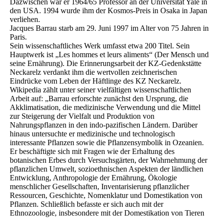
Dazwischen war er 1964/65 Professor an der Universität Yale in
den USA. 1994 wurde ihm der Kosmos-Preis in Osaka in Japan
verliehen.
Jacques Barrau starb am 29. Juni 1997 im Alter von 75 Jahren in
Paris.
Sein wissenschaftliches Werk umfasst etwa 200 Titel. Sein
Hauptwerk ist „Les hommes et leurs aliments“ (Der Mensch und
seine Ernährung). Die Erinnerungsarbeit der KZ-Gedenkstätte
Neckarelz verdankt ihm die wertvollen zeichnerischen
Eindrücke vom Leben der Häftlinge des KZ Neckarelz.
Wikipedia zählt unter seiner vielfältigen wissenschaftlichen
Arbeit auf: „Barrau erforschte zunächst den Ursprung, die
Akklimatisation, die medizinische Verwendung und die Mittel
zur Steigerung der Vielfalt und Produktion von
Nahrungspflanzen in den indo-pazifischen Ländern. Darüber
hinaus untersuchte er medizinische und technologisch
interessante Pflanzen sowie die Pflanzensymbolik in Ozeanien.
Er beschäftigte sich mit Fragen wie der Erhaltung des
botanischen Erbes durch Versuchsgärten, der Wahrnehmung der
pflanzlichen Umwelt, sozioethnischen Aspekten der ländlichen
Entwicklung, Anthropologie der Ernährung, Ökologie
menschlicher Gesellschaften, Inventarisierung pflanzlicher
Ressourcen, Geschichte, Nomenklatur und Domestikation von
Pflanzen. Schließlich befasste er sich auch mit der
Ethnozoologie, insbesondere mit der Domestikation von Tieren