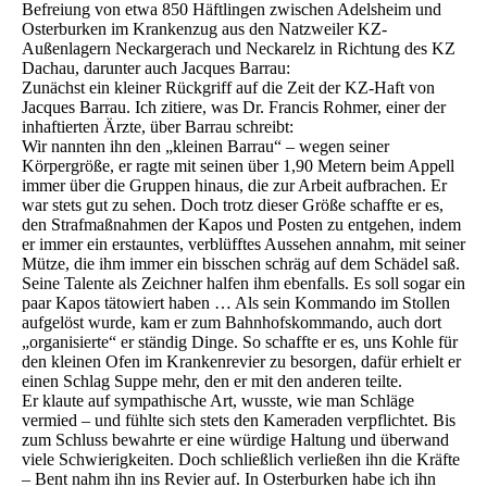
Befreiung von etwa 850 Häftlingen zwischen Adelsheim und
Osterburken im Krankenzug aus den Natzweiler KZ-
Außenlagern Neckargerach und Neckarelz in Richtung des KZ
Dachau, darunter auch Jacques Barrau:
Zunächst ein kleiner Rückgriff auf die Zeit der KZ-Haft von
Jacques Barrau. Ich zitiere, was Dr. Francis Rohmer, einer der
inhaftierten Ärzte, über Barrau schreibt:
Wir nannten ihn den „kleinen Barrau“ – wegen seiner
Körpergröße, er ragte mit seinen über 1,90 Metern beim Appell
immer über die Gruppen hinaus, die zur Arbeit aufbrachen. Er
war stets gut zu sehen. Doch trotz dieser Größe schaffte er es,
den Strafmaßnahmen der Kapos und Posten zu entgehen, indem
er immer ein erstauntes, verblüfftes Aussehen annahm, mit seiner
Mütze, die ihm immer ein bisschen schräg auf dem Schädel saß.
Seine Talente als Zeichner halfen ihm ebenfalls. Es soll sogar ein
paar Kapos tätowiert haben … Als sein Kommando im Stollen
aufgelöst wurde, kam er zum Bahnhofskommando, auch dort
„organisierte“ er ständig Dinge. So schaffte er es, uns Kohle für
den kleinen Ofen im Krankenrevier zu besorgen, dafür erhielt er
einen Schlag Suppe mehr, den er mit den anderen teilte.
Er klaute auf sympathische Art, wusste, wie man Schläge
vermied – und fühlte sich stets den Kameraden verpflichtet. Bis
zum Schluss bewahrte er eine würdige Haltung und überwand
viele Schwierigkeiten. Doch schließlich verließen ihn die Kräfte
– Bent nahm ihn ins Revier auf. In Osterburken habe ich ihn