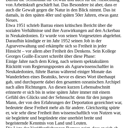
von Arbeitskraft geschärft hat. Das Besondere ist aber, dass er
auch die Gewalt gegen die Natur in den Blick nimmt. Das ist
damals, in den späten 40er und späten 50er Jahren, etwas ganz
Neues.
Etwa 1951 schrieb Barrau einen kritischen Bericht über die
sozialen Verhältnisse und ihre Auswirkungen auf den Ackerbau
in Neukaledonien. Er wurde von seinen Vorgesetzten abgelehnt.
Daraufhin kündigte er im Jahr 1952 seinen Job in der
Agrarverwaltung und erkämpfte sich so Freiheit in jeder
Hinsicht – vor allem aber Freiheit des Denkens. Sein Kollege
Georges Guille-Escuret schreibt über diese Phase:
Einige Jahre nach dem Krieg, nach seinem spektakulären
Rücktritt vom Regierungsposten als Agrarwissenschaftler in
Neukaledonien, führte Barrau während einiger Monate das
Wanderleben eines Beatniks, bevor es dieses Wort überhaupt
gab, und durchquerte dabei den gesamten ozeanischen Archipel
nach allen Richtungen. An diesen kurzen Lebensabschnitt
erinnerte er sich bis in seine späten Jahre immer mit einem
Gefühl des Glücks und der Sehnsucht: denn für den jungen
Mann, der von den Erfahrungen der Deportation gezeichnet war,
bedeutete diese Freiheit mehr als für andere. Gleichzeitig spürte
er, wie sehr diese Freiheit ihm wissenschaftlich von Nutzen war,
sie begleitete und begründete eine unerhört breite und
begeisternde Kenntnis von Land und Leuten.