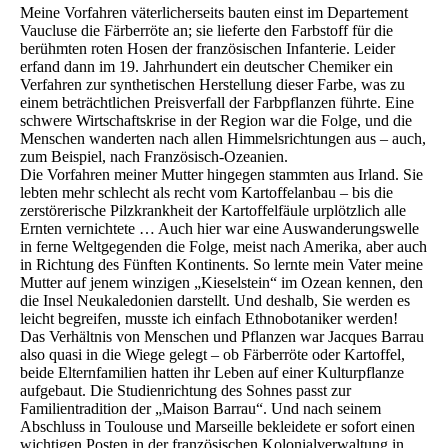
Meine Vorfahren väterlicherseits bauten einst im Departement
Vaucluse die Färberröte an; sie lieferte den Farbstoff für die
berühmten roten Hosen der französischen Infanterie. Leider
erfand dann im 19. Jahrhundert ein deutscher Chemiker ein
Verfahren zur synthetischen Herstellung dieser Farbe, was zu
einem beträchtlichen Preisverfall der Farbpflanzen führte. Eine
schwere Wirtschaftskrise in der Region war die Folge, und die
Menschen wanderten nach allen Himmelsrichtungen aus – auch,
zum Beispiel, nach Französisch-Ozeanien.
Die Vorfahren meiner Mutter hingegen stammten aus Irland. Sie
lebten mehr schlecht als recht vom Kartoffelanbau – bis die
zerstörerische Pilzkrankheit der Kartoffelfäule urplötzlich alle
Ernten vernichtete … Auch hier war eine Auswanderungswelle
in ferne Weltgegenden die Folge, meist nach Amerika, aber auch
in Richtung des Fünften Kontinents. So lernte mein Vater meine
Mutter auf jenem winzigen „Kieselstein“ im Ozean kennen, den
die Insel Neukaledonien darstellt. Und deshalb, Sie werden es
leicht begreifen, musste ich einfach Ethnobotaniker werden!
Das Verhältnis von Menschen und Pflanzen war Jacques Barrau
also quasi in die Wiege gelegt – ob Färberröte oder Kartoffel,
beide Elternfamilien hatten ihr Leben auf einer Kulturpflanze
aufgebaut. Die Studienrichtung des Sohnes passt zur
Familientradition der „Maison Barrau“. Und nach seinem
Abschluss in Toulouse und Marseille bekleidete er sofort einen
wichtigen Posten in der französischen Kolonialverwaltung in