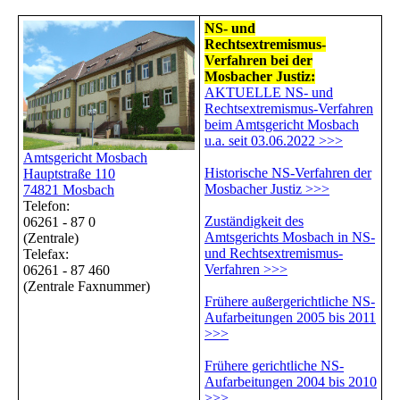
NS- und
Rechtsextremismus-
Verfahren bei der
Mosbacher Justiz:
AKTUELLE NS- und
Rechtsextremismus-Verfahren
beim Amtsgericht Mosbach
u.a. seit 03.06.2022 >>>
Amtsgericht Mosbach
Historische NS-Verfahren der
Hauptstraße 110
Mosbacher Justiz >>>
74821 Mosbach
Telefon:
Zuständigkeit des
06261 - 87 0
Amtsgerichts Mosbach in NS-
(Zentrale)
und Rechtsextremismus-
Telefax:
Verfahren >>>
06261 - 87 460
(Zentrale Faxnummer)
Frühere außergerichtliche NS-
Aufarbeitungen 2005 bis 2011
>>>
Frühere gerichtliche NS-
Aufarbeitungen 2004 bis 2010
>>>