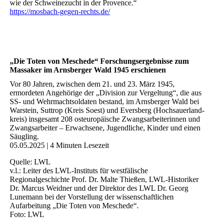
wie der Schweinezucht in der Provence.“
https://mosbach-gegen-rechts.de/
„Die Toten von Meschede“ Forschungsergebnisse zum
Massaker im Arnsberger Wald 1945 erschienen
Vor 80 Jahren, zwischen dem 21. und 23. März 1945,
ermordeten Angehörige der „Division zur Vergeltung“, die aus
SS- und Wehrmachtsoldaten bestand, im Arnsberger Wald bei
Warstein, Suttrop (Kreis Soest) und Eversberg (Hochsauerland-
kreis) insgesamt 208 osteuropäische Zwangsarbeiterinnen und
Zwangsarbeiter – Erwachsene, Jugendliche, Kinder und einen
Säugling.
05.05.2025 | 4 Minuten Lesezeit
Quelle: LWL
v.l.: Leiter des LWL-Instituts für westfälische
Regionalgeschichte Prof. Dr. Malte Thießen, LWL-Historiker
Dr. Marcus Weidner und der Direktor des LWL Dr. Georg
Lunemann bei der Vorstellung der wissenschaftlichen
Aufarbeitung „Die Toten von Meschede“.
Foto: LWL