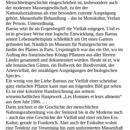
Menschheitsgeschichte eingeschrieben ist, insbesondere auch
der modernen Massengesellschaft, zu der der
Nationalsozialismus als eine besonders extreme Ausprägung
gehört. Massenhafte Behandlung – das ist Monokultur, Verlust
der Person, Unterordnung.
Barrau setzt ihr als Gegenbegriff die Vielfalt entgegen. Und es
ist in gewisser Weise eine logische Entwicklung, dass Barrau
seinen Lebensarbeitsplatz schließlich am Ort eines Gartens
gefunden hat. Nämlich im Museum für Naturgeschichte am
Jardin des Plantes in Paris. Ursprünglich war das ein Ort, wo im
Auftrag des französischen Königs Pflanzen aus aller Herren
Länder gesammelt und dokumentiert wurden. Heute ist er, wie
alle botanischen Gärten, ein Bollwerk der Biodiversität, der
Artenvielfalt, der unzähligen Ausprägungen der biologischen
Species.
Ein wenig von der Liebe Barraus zur Vielfalt einer scheinbar
ganz einfachen Pflanze kann man am folgenden Bild gut sehen.
Es ist eine kolorierte Handzeichnung aus seinem
wissenschaftlichen Hauptwerk „Les Hommes et leurs aliments“
aus dem Jahr 1986. …
Darin zeichnet er die Geschichte der menschlichen
Nahrungszubereitung von der Steinzeit bis in die Moderne nach
– auch das eine Geschichte der Vielfalt und einer reichen Ess-
Kultur, gerade in Frankreich. Aber auch der Esskultur wohnt
eine Tendenz zur Verarmung hin zum uniformierten Massenfraß