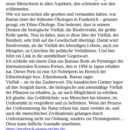
unser Menschsein in allen Aspekten, den schönsten wie den
schlimmsten.
Wie wir inzwischen alle gesehen und verstanden haben, war
Barrau einer der frühesten Ökologen in Frankreich – genauer
gesagt, ein Ethno-Ökologe. Das bedeutet, dass in seinem
Denken die biologische Vielfalt, die Biodiversität, die größte
Rolle spielte. Neu ist dabei, dass er diese Idee der Vielfalt, der
Buntheit, sehr früh auf die Gesellschaft überträgt. Damit wird
Biodiversität, als die Vielfalt des lebendigen Lebens, auch zur
Metapher, zu Gleichnis für politische Verhältnisse. Und hier
führt ein Link in die unmittelbare Gegenwart.
Ich schließe mit einem Zitat aus Barraus Rede als Preisträger der
Internationalen Kosmos-Preises, den er 1994 in Japan erhalten
hat. Dieser Preis ist eine Art Nobelpreis im Bereich der
Ethnobiologie bzw. Ethnobotanik. Barrau sagte:
Vielfalt – sie ist das Zauberwort. Die kanakischen Gärtner legen
all ihre Sorgfalt darein, die biologische und artenmäßige Vielfalt
der Pflanzen zu erhalten, ja, sie nach Möglichkeit zu erhöhen.
Ich glaube, das Gefährlichste, was Menschen tun können, ist,
Uniformität zu vergrößern und zu befördern. Wenn der Prozess
der Uniformierung die Natur erfasst hat, dann verödet sie, und
auch die menschlichen Zivilisationen gelangen durch
Uniformierung nicht zur Ordnung, sondern zur Desintegration…
Diese kann tödliche Ausmaße annehmen.
https://mosbach-gegen-rechts.de/