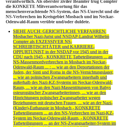
verantwortlich. Als oberster ziviler Beamter trug Compter
die KONKETE Mitverantwortung für das
menschenverachtende NS-System, das NS-Unrecht und die
NS-Verbrechen im Kreisgebiet Mosbach und im Neckar-
Odenwald-Raum verübte und/oder duldete.
SIEHE AUCH: GERICHTLICHE VERFAHREN:
Mosbacher Nazi-Jurist und NSDAP-Landrat Wilhelm
Compter als EXZESSIVER NS-
SCHREIBTISCHTÄTER und KARRIERE-
OPPURTUNIST in der NSDAP vor 1945 und in der
CDU nach 1945 - KONKRETE Tatbeteiligungen ... an
NS-Massenmordverbrechen in Mosbach im Neckar-
Odenwald-Raum ... : ... wie an den Deportationen der
Juden, der Sinti und Roma in die NS-Vernichtungslager,
... wie an polnischen Zwangsarbeitern innerhalb und
außerhalb des Nazi-KZ-Systems im Neckar-Odenwald-
Raum, ... wie an den Nazi-Massentötungen von Babys
osteuropäischer Zwangsarbeiterinnen, ... wie an den
Hinrichtungen polnischer Zwangsarbeiter wegen
Beziehungen mit deutschen Frauen, ... wie an der Nazi-
(Kinder)-Euthanasie in Mosbach - KONKRETE
Tatbeteiligungen ... an den NS-Verbrechen im Nazi-KZ-
System im Neckar-Odenwald-Raum, - KONKRETE
Tatbeteiligungen ... an der NS-Zwangsarbeiter-System im