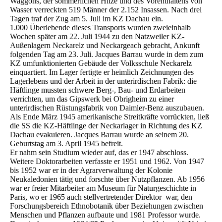
Waggons, der sommerlichen Hitze und des Vorenthaltens von
Wasser verreckten 519 Männer der 2.152 Insassen. Nach drei
Tagen traf der Zug am 5. Juli im KZ Dachau ein.
1.000 Überlebende dieses Transports wurden zweieinhalb
Wochen später am 22. Juli 1944 zu den Natzweiler KZ-
Außenlagern Neckarelz und Neckargeach gebracht, Ankunft
folgenden Tag am 23. Juli. Jacques Barrau wurde in dem zum
KZ umfunktionierten Gebäude der Volksschule Neckarelz
einquartiert. Im Lager fertigte er heimlich Zeichnungen des
Lagerlebens und der Arbeit in der unterirdischen Fabrik: die
Häftlinge mussten schwere Berg-, Bau- und Erdarbeiten
verrichten, um das Gipswerk bei Obrigheim zu einer
unterirdischen Rüstungsfabrik von Daimler-Benz auszubauen.
Als Ende März 1945 amerikanische Streitkräfte vorrückten, ließ
die SS die KZ-Häftlinge der Neckarlager in Richtung des KZ
Dachau evakuieren. Jacques Barrau wurde an seinem 20.
Geburtstag am 3. April 1945 befreit.
Er nahm sein Studium wieder auf, das er 1947 abschloss.
Weitere Doktorarbeiten verfasste er 1951 und 1962. Von 1947
bis 1952 war er in der Agrarverwaltung der Kolonie
Neukaledonien tätig und forschte über Nutzpflanzen. Ab 1956
war er freier Mitarbeiter am Museum für Naturgeschichte in
Paris, wo er 1965 auch stellvertretender Direktor war, den
Forschungsbereich Ethnobotanik über Beziehungen zwischen
Menschen und Pflanzen aufbaute und 1981 Professor wurde.