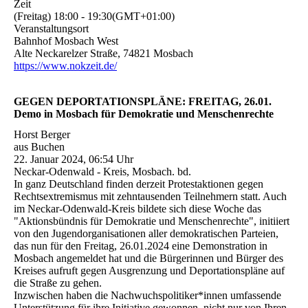
Zeit
(Freitag) 18:00 - 19:30(GMT+01:00)
Veranstaltungsort
Bahnhof Mosbach West
Alte Neckarelzer Straße, 74821 Mosbach
https://www.nokzeit.de/
GEGEN DEPORTATIONSPLÄNE: FREITAG, 26.01.
Demo in Mosbach für Demokratie und Menschenrechte
Horst Berger
aus Buchen
22. Januar 2024, 06:54 Uhr
Neckar-Odenwald - Kreis, Mosbach. bd.
In ganz Deutschland finden derzeit Protestaktionen gegen
Rechtsextremismus mit zehntausenden Teilnehmern statt. Auch
im Neckar-Odenwald-Kreis bildete sich diese Woche das
"Aktionsbündnis für Demokratie und Menschenrechte", initiiert
von den Jugendorganisationen aller demokratischen Parteien,
das nun für den Freitag, 26.01.2024 eine Demonstration in
Mosbach angemeldet hat und die Bürgerinnen und Bürger des
Kreises aufruft gegen Ausgrenzung und Deportationspläne auf
die Straße zu gehen.
Inzwischen haben die Nachwuchspolitiker*innen umfassende
Unterstützung für ihre Initiative gewonnen, nicht nur von Ihren