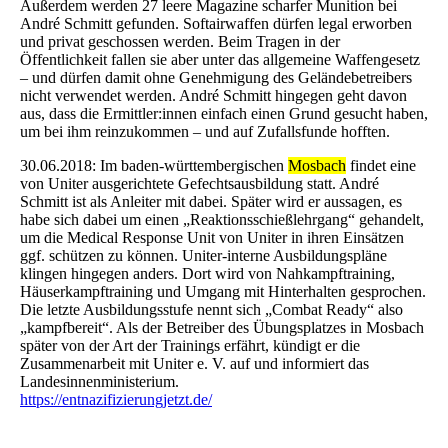
Außerdem werden 27 leere Magazine scharfer Munition bei
André Schmitt gefunden. Softairwaffen dürfen legal erworben
und privat geschossen werden. Beim Tragen in der
Öffentlichkeit fallen sie aber unter das allgemeine Waffengesetz
– und dürfen damit ohne Genehmigung des Geländebetreibers
nicht verwendet werden. André Schmitt hingegen geht davon
aus, dass die Ermittler:innen einfach einen Grund gesucht haben,
um bei ihm reinzukommen – und auf Zufallsfunde hofften.
30.06.2018: Im baden-württembergischen
Mosbach
findet eine
von Uniter ausgerichtete Gefechtsausbildung statt. André
Schmitt ist als Anleiter mit dabei. Später wird er aussagen, es
habe sich dabei um einen „Reaktionsschießlehrgang“ gehandelt,
um die Medical Response Unit von Uniter in ihren Einsätzen
ggf. schützen zu können. Uniter-interne Ausbildungspläne
klingen hingegen anders. Dort wird von Nahkampftraining,
Häuserkampftraining und Umgang mit Hinterhalten gesprochen.
Die letzte Ausbildungsstufe nennt sich „Combat Ready“ also
„kampfbereit“. Als der Betreiber des Übungsplatzes in Mosbach
später von der Art der Trainings erfährt, kündigt er die
Zusammenarbeit mit Uniter e. V. auf und informiert das
Landesinnenministerium.
https://entnazifizierungjetzt.de/