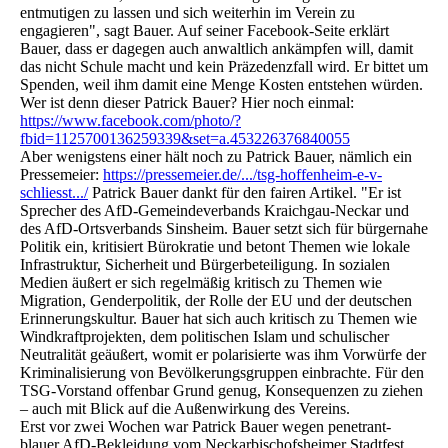
entmutigen zu lassen und sich weiterhin im Verein zu
engagieren", sagt Bauer. Auf seiner Facebook-Seite erklärt
Bauer, dass er dagegen auch anwaltlich ankämpfen will, damit
das nicht Schule macht und kein Präzedenzfall wird. Er bittet um
Spenden, weil ihm damit eine Menge Kosten entstehen würden.
Wer ist denn dieser Patrick Bauer? Hier noch einmal:
https://www.facebook.com/photo/?
fbid=1125700136259339&set=a.453226376840055
Aber wenigstens einer hält noch zu Patrick Bauer, nämlich ein
Pressemeier:
https://pressemeier.de/.../tsg-hoffenheim-e-v-
schliesst.../
Patrick Bauer dankt für den fairen Artikel. "Er ist
Sprecher des AfD-Gemeindeverbands Kraichgau-Neckar und
des AfD-Ortsverbands Sinsheim. Bauer setzt sich für bürgernahe
Politik ein, kritisiert Bürokratie und betont Themen wie lokale
Infrastruktur, Sicherheit und Bürgerbeteiligung. In sozialen
Medien äußert er sich regelmäßig kritisch zu Themen wie
Migration, Genderpolitik, der Rolle der EU und der deutschen
Erinnerungskultur. Bauer hat sich auch kritisch zu Themen wie
Windkraftprojekten, dem politischen Islam und schulischer
Neutralität geäußert, womit er polarisierte was ihm Vorwürfe der
Kriminalisierung von Bevölkerungsgruppen einbrachte. Für den
TSG-Vorstand offenbar Grund genug, Konsequenzen zu ziehen
– auch mit Blick auf die Außenwirkung des Vereins.
Erst vor zwei Wochen war Patrick Bauer wegen penetrant-
blauer AfD-Bekleidung vom Neckarbischofsheimer Stadtfest