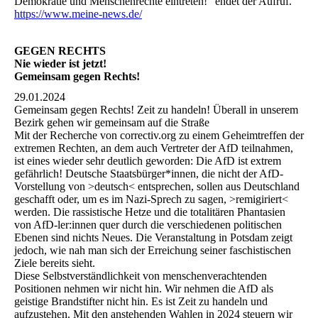
Demokratie und Menschenrechte eintreten!" endet der Aufruf.
https://www.meine-news.de/
GEGEN RECHTS
Nie wieder ist jetzt!
Gemeinsam gegen Rechts!
29.01.2024
Gemeinsam gegen Rechts! Zeit zu handeln! Überall in unserem
Bezirk gehen wir gemeinsam auf die Straße
Mit der Recherche von correctiv.org zu einem Geheimtreffen der
extremen Rechten, an dem auch Vertreter der AfD teilnahmen,
ist eines wieder sehr deutlich geworden: Die AfD ist extrem
gefährlich! Deutsche Staatsbürger*innen, die nicht der AfD-
Vorstellung von >deutsch< entsprechen, sollen aus Deutschland
geschafft oder, um es im Nazi-Sprech zu sagen, >remigiriert<
werden. Die rassistische Hetze und die totalitären Phantasien
von AfD-ler:innen quer durch die verschiedenen politischen
Ebenen sind nichts Neues. Die Veranstaltung in Potsdam zeigt
jedoch, wie nah man sich der Erreichung seiner faschistischen
Ziele bereits sieht.
Diese Selbstverständlichkeit von menschenverachtenden
Positionen nehmen wir nicht hin. Wir nehmen die AfD als
geistige Brandstifter nicht hin. Es ist Zeit zu handeln und
aufzustehen. Mit den anstehenden Wahlen in 2024 steuern wir