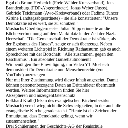
Egal ob Bruno Herberich (Freie Wähler Kreisverband), Jens
Brandenburg (FDP-Abgeordneter), Jonas Weber (Jusos),
Gabriele Teichmann (Awo-Kreisverband) oder Fadime Tuncer
(Grüne Landtagsabgeordnete) – sie alle konstatierten: "Unsere
Demokratie ist es wert, sie zu schützen."
Mosbachs Oberbürgermeister Julian Stipp erinnerte an die
Bücherverbrennung auf dem Marktplatz in der Zeit der Nazi-
Herrschaft. "Die Gemeinschaft der Demokratie ist stärker, als
der Egoismus des Hasses", zeigte er sich überzeugt. Neben
einem weiteren Lichtspiel in Richtung Rathausturm gab es auch
Sprechchöre mit der Botschaft: "Alle zusammen, gegen den
Faschismus". Ein absoluter Gänsehautmoment!
Wir benötigen Ihre Einwilligung, um Video YT Mosbach
demonstriert für Demokratie und Menschenrechte (von
YouTube) anzuzeigen
Nur mit Ihrer Zustimmung wird dieser Inhalt angezeigt. Damit
können personenbezogene Daten an Drittanbieter übermittelt
werden. Weitere Informationen finden Sie hier
Akzeptieren und anzeigenDatenschutz
Folkhard Krall (Dekan des evangelischen Kirchenbezirks
Mosbach) verschwieg nicht die Schwierigkeiten, in der auch die
evangelische Kirche gerade steckt. "Heute ist ein Zeichen der
Ermutigung, dass Demokratie gelingt, wenn wir
zusammenstehen."
Drei Schülerinnen der Geschichte-AG der Realschule