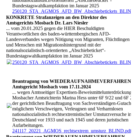
nationalsozialistisch-orientierten „Abschiebeticket“-
Bundestagswahlkampfaktion im Januar 2025
250120_STA_AGMOS_AFD_BW_Abschiebetickets_BLIND.
KONKRETE Strafanzeigen an den Direktor des
Amtsgerichts Mosbach Dr. Lars Niesler
... vom 20.01.2025 gegen die HIER Beschuldigten
Verantwortlichen des baden-württembergischen AFD-
Landesverbandes wegen Nötigung von Migranten, Flüchtlingen
und Menschen mit Migrationshintergrund mit der
nationalsozialistisch-orientierten „Abschiebeticket“-
Bundestagswahlkampfaktion im Januar 2025
250120_STA_AGMOS_AFD_BW_Abschiebetickets_BLIND.
Beantragung von WIEDERAUFNAHMEVERFAHREN be
Amtsgericht Mosbach vom 17.11.2024
... wegen Amtsseitiger Expertisen-Beweismittelunterdrückung du
Mosbacher Amtsrichterin Marina Hess unter 6F 9/22 und 6F 202
der gerichtlichen Beauftragung von Sachverständigen-Gutachten
möglichem Verschweigen, Verleugnen und Verharmlosen
nationalsozialistisch rechtsextremistischer Umsturzversuche in
Deutschland vor 1933 und nach 1945 und deren juristischen
Aufarbeitungen.
241117_20221_AGMOS_rechtsextrem_umsturz_BLIND.pdf
(1
Beantragung von WIEDERAUFNAHMEVERFAHREN