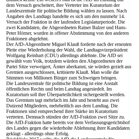
dem Versuch gescheitert, ihre Vertreter ins Kuratorium der
Landeszentrale für politische Bildung wählen zu lassen. Nach
Angaben des Landtags handelte es sich um den nunmehr 14.
Versuch der Fraktion in der laufenden Legislaturperiode. Die
zwei Kandidaten, die Abgeordneten Rainer Balzer und Hans-
Peter Hörner, wurden in offener Abstimmung von den anderen
Fraktionen abgelehnt.
Der AfD-Abgeordnete Miguel Klauß forderte nach der erneuten
Pleite eine Wiederholung der Wahl, die Landtagsvizepräsident
Wolfgang Reinhart (CDU) allerdings ablehnte. Die AfD sei
gewählt vom Volk, trotzdem würden den Abgeordneten der
Partei Sitze verweigert, Ämter aberkannt, sie würden gezielt aus
Gremien ausgeschlossen, kritisierte Klauß. Man wolle die
Stimmen von Millionen Bürger zum Schweigen bringen.
Die Landeszentrale für politische Bildung ist eine Anstalt
öffentlichen Rechts und beim Landtag angesiedelt. Im
Kuratorium soll ihre Überparteilichkeit sichergestellt werden.
Das Gremium tagt mehrfach im Jahr und besteht aus zwei
Dutzend Mitgliedern, mehrheitlich aus dem Landtag. Die
Fraktionen sind entsprechend ihrer Stärke im Kuratorium
vertreten. Demnach stünden der AfD-Fraktion zwei Sitze zu.
Die AfD-Fraktion hatte bereits vor dem Verfassungsgerichtshof
des Landes gegen die wiederholte Ablehnung ihrer Kandidaten
geklagt - allerdings ohne Erfolg.