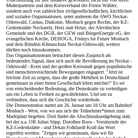
Mutterparteien und dem Kreisverband der Freien Wähler,
sondern auch von zahlreichen zivilgesellschaftlichen, kirchlichen
und sozialen Organisationen, unter anderem die AWO Neckar-
Odenwald, Caritas, Diakonie, Mosbach gegen Rechts, der KZ-
Gedenkstätte Neckarelz, Herz statt Hetze, der Alevitischen
Gemeinde und des DGB, der GEW und BürgerEnergie eG, der
evangelischen Kirche, DEHOGA, Fridays for Future Mosbach
und dem Bündnis Klimaschutz Neckar-Odenwald, weitere
dürften noch hinzukommen.
Das Organisationsteam betrachtet diesen Zuspruch als
bedeutendes Signal, dass sich auch die Bevölkerung im Neckar -
Odenwald - Kreis und der großen Kreisstadt gegen populistische
und menschenverachtende Bewegungen engagiert. "Jetzt ist
höchste Zeit zu zeigen, dass die große Mehrheit in Deutschland
gemeinsam in einer freien Gesellschaft leben möchte!" Es sei
von entscheidender Bedeutung, die Demokratie zu verteidigen
um ein Leben in Freiheit zu gewährleisten. Und um zu
verhindern, dass sich die Geschichte wiederhole.
Die Demonstration startet am 26. Januar um 18 Uhr am Bahnhof
Mosbach - West, von wo aus sich die Teilnehmer*innen zum
Marktplatz begeben. Dort findet die Abschlusskundgebung statt,
bei der u.a. OB Julian Stipp, Dorothee Roos - Vorsitzende der
KZ-Gedenkstätte - und Dekan Folkhardt Krall das Wort
ergreifen werden. "Zeigen wir gemeinsam, dass wir für