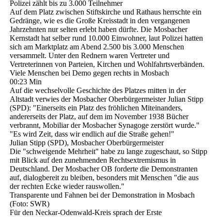
Polizei zählt bis zu 3.000 Teilnehmer
Auf dem Platz zwischen Stiftskirche und Rathaus herrschte ein
Gedränge, wie es die Große Kreisstadt in den vergangenen
Jahrzehnten nur selten erlebt haben dürfte. Die Mosbacher
Kernstadt hat selber rund 10.000 Einwohner, laut Polizei hatten
sich am Marktplatz am Abend 2.500 bis 3.000 Menschen
versammelt. Unter den Rednern waren Vertreter und
Vertreterinnen von Parteien, Kirchen und Wohlfahrtsverbänden.
Viele Menschen bei Demo gegen rechts in Mosbach
00:23 Min
Auf die wechselvolle Geschichte des Platzes mitten in der
Altstadt verwies der Mosbacher Oberbürgermeister Julian Stipp
(SPD): "Einerseits ein Platz des fröhlichen Miteinanders,
andererseits der Platz, auf dem im November 1938 Bücher
verbrannt, Mobiliar der Mosbacher Synagoge zerstört wurde."
"Es wird Zeit, dass wir endlich auf die Straße gehen!"
Julian Stipp (SPD), Mosbacher Oberbürgermeister
Die "schweigende Mehrheit" habe zu lange zugeschaut, so Stipp
mit Blick auf den zunehmenden Rechtsextremismus in
Deutschland. Der Mosbacher OB forderte die Demonstranten
auf, dialogbereit zu bleiben, besonders mit Menschen "die aus
der rechten Ecke wieder rauswollen."
Transparente und Fahnen bei der Demonstration in Mosbach
(Foto: SWR)
Für den Neckar-Odenwald-Kreis sprach der Erste