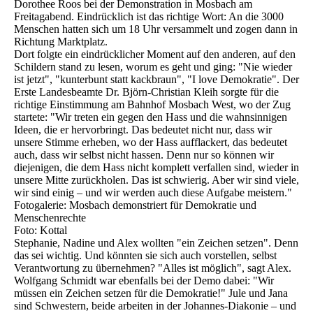
Dorothee Roos bei der Demonstration in Mosbach am
Freitagabend. Eindrücklich ist das richtige Wort: An die 3000
Menschen hatten sich um 18 Uhr versammelt und zogen dann in
Richtung Marktplatz.
Dort folgte ein eindrücklicher Moment auf den anderen, auf den
Schildern stand zu lesen, worum es geht und ging: "Nie wieder
ist jetzt", "kunterbunt statt kackbraun", "I love Demokratie". Der
Erste Landesbeamte Dr. Björn-Christian Kleih sorgte für die
richtige Einstimmung am Bahnhof Mosbach West, wo der Zug
startete: "Wir treten ein gegen den Hass und die wahnsinnigen
Ideen, die er hervorbringt. Das bedeutet nicht nur, dass wir
unsere Stimme erheben, wo der Hass aufflackert, das bedeutet
auch, dass wir selbst nicht hassen. Denn nur so können wir
diejenigen, die dem Hass nicht komplett verfallen sind, wieder in
unsere Mitte zurückholen. Das ist schwierig. Aber wir sind viele,
wir sind einig – und wir werden auch diese Aufgabe meistern."
Fotogalerie: Mosbach demonstriert für Demokratie und
Menschenrechte
Foto: Kottal
Stephanie, Nadine und Alex wollten "ein Zeichen setzen". Denn
das sei wichtig. Und könnten sie sich auch vorstellen, selbst
Verantwortung zu übernehmen? "Alles ist möglich", sagt Alex.
Wolfgang Schmidt war ebenfalls bei der Demo dabei: "Wir
müssen ein Zeichen setzen für die Demokratie!" Jule und Jana
sind Schwestern, beide arbeiten in der Johannes-Diakonie – und