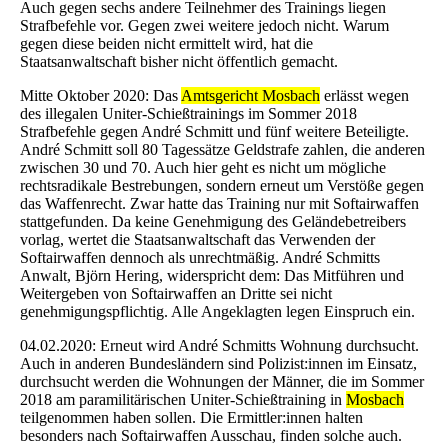
Auch gegen sechs andere Teilnehmer des Trainings liegen
Strafbefehle vor. Gegen zwei weitere jedoch nicht. Warum
gegen diese beiden nicht ermittelt wird, hat die
Staatsanwaltschaft bisher nicht öffentlich gemacht.
Mitte Oktober 2020: Das
Amtsgericht Mosbach
erlässt wegen
des illegalen Uniter-Schießtrainings im Sommer 2018
Strafbefehle gegen André Schmitt und fünf weitere Beteiligte.
André Schmitt soll 80 Tagessätze Geldstrafe zahlen, die anderen
zwischen 30 und 70. Auch hier geht es nicht um mögliche
rechtsradikale Bestrebungen, sondern erneut um Verstöße gegen
das Waffenrecht. Zwar hatte das Training nur mit Softairwaffen
stattgefunden. Da keine Genehmigung des Geländebetreibers
vorlag, wertet die Staatsanwaltschaft das Verwenden der
Softairwaffen dennoch als unrechtmäßig. André Schmitts
Anwalt, Björn Hering, widerspricht dem: Das Mitführen und
Weitergeben von Softairwaffen an Dritte sei nicht
genehmigungspflichtig. Alle Angeklagten legen Einspruch ein.
04.02.2020: Erneut wird André Schmitts Wohnung durchsucht.
Auch in anderen Bundesländern sind Polizist:innen im Einsatz,
durchsucht werden die Wohnungen der Männer, die im Sommer
2018 am paramilitärischen Uniter-Schießtraining in
Mosbach
teilgenommen haben sollen. Die Ermittler:innen halten
besonders nach Softairwaffen Ausschau, finden solche auch.