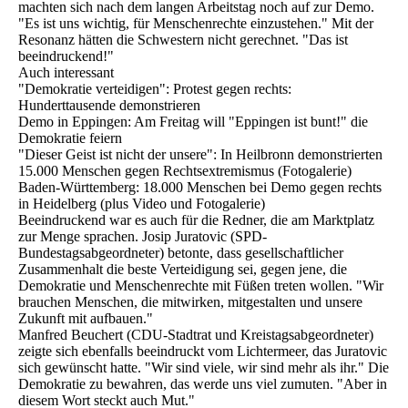
machten sich nach dem langen Arbeitstag noch auf zur Demo.
"Es ist uns wichtig, für Menschenrechte einzustehen." Mit der
Resonanz hätten die Schwestern nicht gerechnet. "Das ist
beeindruckend!"
Auch interessant
"Demokratie verteidigen": Protest gegen rechts:
Hunderttausende demonstrieren
Demo in Eppingen: Am Freitag will "Eppingen ist bunt!" die
Demokratie feiern
"Dieser Geist ist nicht der unsere": In Heilbronn demonstrierten
15.000 Menschen gegen Rechtsextremismus (Fotogalerie)
Baden-Württemberg: 18.000 Menschen bei Demo gegen rechts
in Heidelberg (plus Video und Fotogalerie)
Beeindruckend war es auch für die Redner, die am Marktplatz
zur Menge sprachen. Josip Juratovic (SPD-
Bundestagsabgeordneter) betonte, dass gesellschaftlicher
Zusammenhalt die beste Verteidigung sei, gegen jene, die
Demokratie und Menschenrechte mit Füßen treten wollen. "Wir
brauchen Menschen, die mitwirken, mitgestalten und unsere
Zukunft mit aufbauen."
Manfred Beuchert (CDU-Stadtrat und Kreistagsabgeordneter)
zeigte sich ebenfalls beeindruckt vom Lichtermeer, das Juratovic
sich gewünscht hatte. "Wir sind viele, wir sind mehr als ihr." Die
Demokratie zu bewahren, das werde uns viel zumuten. "Aber in
diesem Wort steckt auch Mut."