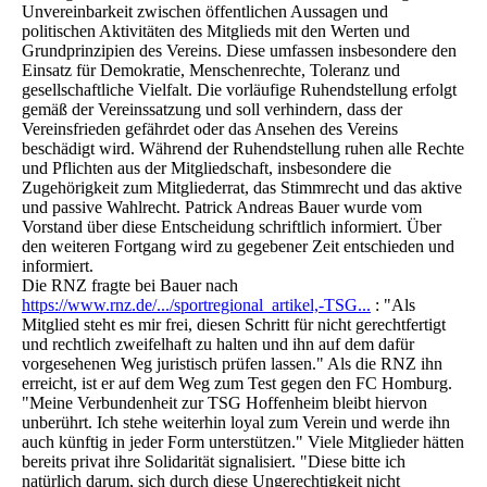
Unvereinbarkeit zwischen öffentlichen Aussagen und
politischen Aktivitäten des Mitglieds mit den Werten und
Grundprinzipien des Vereins. Diese umfassen insbesondere den
Einsatz für Demokratie, Menschenrechte, Toleranz und
gesellschaftliche Vielfalt. Die vorläufige Ruhendstellung erfolgt
gemäß der Vereinssatzung und soll verhindern, dass der
Vereinsfrieden gefährdet oder das Ansehen des Vereins
beschädigt wird. Während der Ruhendstellung ruhen alle Rechte
und Pflichten aus der Mitgliedschaft, insbesondere die
Zugehörigkeit zum Mitgliederrat, das Stimmrecht und das aktive
und passive Wahlrecht. Patrick Andreas Bauer wurde vom
Vorstand über diese Entscheidung schriftlich informiert. Über
den weiteren Fortgang wird zu gegebener Zeit entschieden und
informiert.
Die RNZ fragte bei Bauer nach
https://www.rnz.de/.../sportregional_artikel,-TSG...
: "Als
Mitglied steht es mir frei, diesen Schritt für nicht gerechtfertigt
und rechtlich zweifelhaft zu halten und ihn auf dem dafür
vorgesehenen Weg juristisch prüfen lassen." Als die RNZ ihn
erreicht, ist er auf dem Weg zum Test gegen den FC Homburg.
"Meine Verbundenheit zur TSG Hoffenheim bleibt hiervon
unberührt. Ich stehe weiterhin loyal zum Verein und werde ihn
auch künftig in jeder Form unterstützen." Viele Mitglieder hätten
bereits privat ihre Solidarität signalisiert. "Diese bitte ich
natürlich darum, sich durch diese Ungerechtigkeit nicht