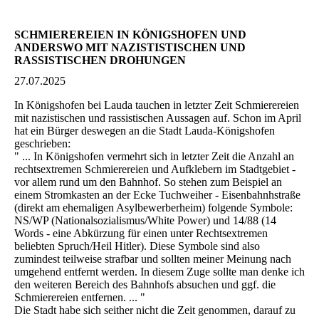
SCHMIEREREIEN IN KÖNIGSHOFEN UND
ANDERSWO MIT NAZISTISTISCHEN UND
RASSISTISCHEN DROHUNGEN
27.07.2025
In Königshofen bei Lauda tauchen in letzter Zeit Schmierereien
mit nazistischen und rassistischen Aussagen auf. Schon im April
hat ein Bürger deswegen an die Stadt Lauda-Königshofen
geschrieben:
" ... In Königshofen vermehrt sich in letzter Zeit die Anzahl an
rechtsextremen Schmierereien und Aufklebern im Stadtgebiet -
vor allem rund um den Bahnhof. So stehen zum Beispiel an
einem Stromkasten an der Ecke Tuchweiher - Eisenbahnhstraße
(direkt am ehemaligen Asylbewerberheim) folgende Symbole:
NS/WP (Nationalsozialismus/White Power) und 14/88 (14
Words - eine Abkürzung für einen unter Rechtsextremen
beliebten Spruch/Heil Hitler). Diese Symbole sind also
zumindest teilweise strafbar und sollten meiner Meinung nach
umgehend entfernt werden. In diesem Zuge sollte man denke ich
den weiteren Bereich des Bahnhofs absuchen und ggf. die
Schmierereien entfernen. ... "
Die Stadt habe sich seither nicht die Zeit genommen, darauf zu