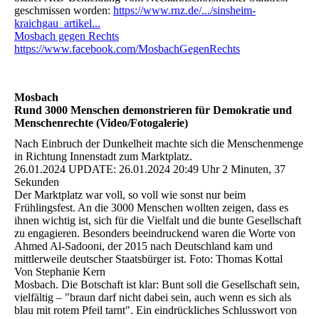
geschmissen worden:
https://www.rnz.de/.../sinsheim-
kraichgau_artikel...
Mosbach gegen Rechts
https://www.facebook.com/MosbachGegenRechts
Mosbach
Rund 3000 Menschen demonstrieren für Demokratie und
Menschenrechte (Video/Fotogalerie)
Nach Einbruch der Dunkelheit machte sich die Menschenmenge
in Richtung Innenstadt zum Marktplatz.
26.01.2024 UPDATE: 26.01.2024 20:49 Uhr 2 Minuten, 37
Sekunden
Der Marktplatz war voll, so voll wie sonst nur beim
Frühlingsfest. An die 3000 Menschen wollten zeigen, dass es
ihnen wichtig ist, sich für die Vielfalt und die bunte Gesellschaft
zu engagieren. Besonders beeindruckend waren die Worte von
Ahmed Al-Sadooni, der 2015 nach Deutschland kam und
mittlerweile deutscher Staatsbürger ist. Foto: Thomas Kottal
Von Stephanie Kern
Mosbach. Die Botschaft ist klar: Bunt soll die Gesellschaft sein,
vielfältig – "braun darf nicht dabei sein, auch wenn es sich als
blau mit rotem Pfeil tarnt". Ein eindrückliches Schlusswort von