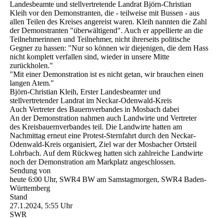
Landesbeamte und stellvertretende Landrat Björn-Christian
Kleih vor den Demonstranten, die - teilweise mit Bussen - aus
allen Teilen des Kreises angereist waren. Kleih nannten die Zahl
der Demonstranten "überwältigend". Auch er appellierte an die
Teilnehmerinnen und Teilnehmer, nicht ihrerseits politische
Gegner zu hassen: "Nur so können wir diejenigen, die dem Hass
nicht komplett verfallen sind, wieder in unsere Mitte
zurückholen."
"Mit einer Demonstration ist es nicht getan, wir brauchen einen
langen Atem."
Björn-Christian Kleih, Erster Landesbeamter und
stellvertretender Landrat im Neckar-Odenwald-Kreis
Auch Vertreter des Bauernverbandes in Mosbach dabei
An der Demonstration nahmen auch Landwirte und Vertreter
des Kreisbauernverbandes teil. Die Landwirte hatten am
Nachmittag erneut eine Protest-Sternfahrt durch den Neckar-
Odenwald-Kreis organisiert, Ziel war der Mosbacher Ortsteil
Lohrbach. Auf dem Rückweg hatten sich zahlreiche Landwirte
noch der Demonstration am Markplatz angeschlossen.
Sendung von
heute 6:00 Uhr, SWR4 BW am Samstagmorgen, SWR4 Baden-
Württemberg
Stand
27.1.2024, 5:55 Uhr
SWR