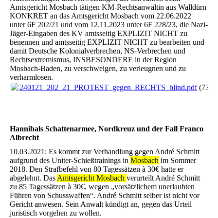
Amtsgericht Mosbach tätigen KM-Rechtsanwältin aus Walldürn
KONKRET an das Amtsgericht Mosbach vom 22.06.2022
unter 6F 202/21 und vom 12.11.2023 unter 6F 228/23, die Nazi-
Jäger-Eingaben des KV amtsseitig EXPLIZIT NICHT zu
benennen und amtsseitig EXPLIZIT NICHT zu bearbeiten und
damit Deutsche Kolonialverbrechen, NS-Verbrechen und
Rechtsextremismus, INSBESONDERE in der Region
Mosbach-Baden, zu verschweigen, zu verleugnen und zu
verharmlosen.
240121_202_21_PROTEST_gegen_RECHTS_blind.pdf
(736.
Hannibals Schattenarmee, Nordkreuz und der Fall Franco
Albrecht
10.03.2021: Es kommt zur Verhandlung gegen André Schmitt
aufgrund des Uniter-Schießtrainings in
Mosbach
im Sommer
2018. Den Strafbefehl von 80 Tagessätzen à 30€ hatte er
abgelehnt. Das
Amtsgericht Mosbach
verurteilt André Schmitt
zu 85 Tagessätzen à 30€, wegen „vorsätzlichem unerlaubten
Führen von Schusswaffen“. André Schmitt selber ist nicht vor
Gericht anwesen. Sein Anwalt kündigt an, gegen das Urteil
juristisch vorgehen zu wollen.