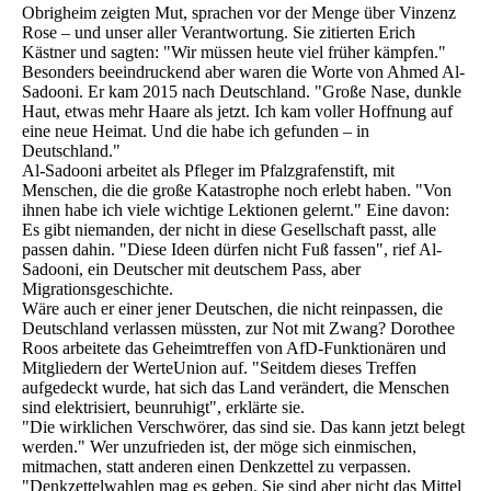
Obrigheim zeigten Mut, sprachen vor der Menge über Vinzenz
Rose – und unser aller Verantwortung. Sie zitierten Erich
Kästner und sagten: "Wir müssen heute viel früher kämpfen."
Besonders beeindruckend aber waren die Worte von Ahmed Al-
Sadooni. Er kam 2015 nach Deutschland. "Große Nase, dunkle
Haut, etwas mehr Haare als jetzt. Ich kam voller Hoffnung auf
eine neue Heimat. Und die habe ich gefunden – in
Deutschland."
Al-Sadooni arbeitet als Pfleger im Pfalzgrafenstift, mit
Menschen, die die große Katastrophe noch erlebt haben. "Von
ihnen habe ich viele wichtige Lektionen gelernt." Eine davon:
Es gibt niemanden, der nicht in diese Gesellschaft passt, alle
passen dahin. "Diese Ideen dürfen nicht Fuß fassen", rief Al-
Sadooni, ein Deutscher mit deutschem Pass, aber
Migrationsgeschichte.
Wäre auch er einer jener Deutschen, die nicht reinpassen, die
Deutschland verlassen müssten, zur Not mit Zwang? Dorothee
Roos arbeitete das Geheimtreffen von AfD-Funktionären und
Mitgliedern der WerteUnion auf. "Seitdem dieses Treffen
aufgedeckt wurde, hat sich das Land verändert, die Menschen
sind elektrisiert, beunruhigt", erklärte sie.
"Die wirklichen Verschwörer, das sind sie. Das kann jetzt belegt
werden." Wer unzufrieden ist, der möge sich einmischen,
mitmachen, statt anderen einen Denkzettel zu verpassen.
"Denkzettelwahlen mag es geben. Sie sind aber nicht das Mittel