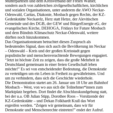
Mutterparteien und dem Kreisverband der Freien Wähler,
sondern auch von zahlreichen zivilgesellschaftlichen, kirchlichen
und sozialen Organisationen, unter anderem die AWO Neckar-
Odenwald, Caritas, Diakonie, Mosbach gegen Rechts, der KZ-
Gedenkstätte Neckarelz, Herz statt Hetze, der Alevitischen
Gemeinde und des DGB, der GEW und BürgerEnergie eG, der
evangelischen Kirche, DEHOGA, Fridays for Future Mosbach
und dem Bündnis Klimaschutz Neckar-Odenwald, weitere
dürften noch hinzukommen.
Das Organisationsteam betrachtet diesen Zuspruch als
bedeutendes Signal, dass sich auch die Bevölkerung im Neckar
– Odenwald – Kreis und der großen Kreisstadt gegen
populistische und menschenverachtende Bewegungen engagiert.
“Jetzt ist höchste Zeit zu zeigen, dass die große Mehrheit in
Deutschland gemeinsam in einer freien Gesellschaft leben
möchte!” Es sei von entscheidender Bedeutung, die Demokratie
zu verteidigen um ein Leben in Freiheit zu gewährleisten. Und
um zu verhindern, dass sich die Geschichte wiederhole.
Die Demonstration startet am 26. Januar um 18 Uhr am Bahnhof
Mosbach – West, von wo aus sich die Teilnehmer*innen zum
Marktplatz begeben. Dort findet die Abschlusskundgebung statt,
bei der u.a. OB Julian Stipp, Dorothee Roos – Vorsitzende der
KZ-Gedenkstätte – und Dekan Folkhardt Krall das Wort
ergreifen werden. “Zeigen wir gemeinsam, dass wir für
Demokratie und Menschenrechte eintreten!” endet der Aufruf.