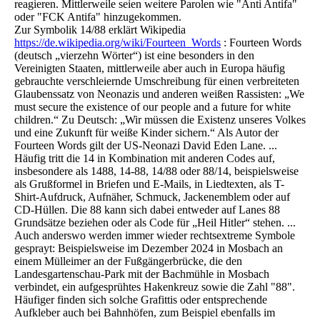
reagieren. Mittlerweile seien weitere Parolen wie "Anti Antifa"
oder "FCK Antifa" hinzugekommen.
Zur Symbolik 14/88 erklärt Wikipedia
https://de.wikipedia.org/wiki/Fourteen_Words
: Fourteen Words
(deutsch „vierzehn Wörter“) ist eine besonders in den
Vereinigten Staaten, mittlerweile aber auch in Europa häufig
gebrauchte verschleiernde Umschreibung für einen verbreiteten
Glaubenssatz von Neonazis und anderen weißen Rassisten: „We
must secure the existence of our people and a future for white
children.“ Zu Deutsch: „Wir müssen die Existenz unseres Volkes
und eine Zukunft für weiße Kinder sichern.“ Als Autor der
Fourteen Words gilt der US-Neonazi David Eden Lane. ...
Häufig tritt die 14 in Kombination mit anderen Codes auf,
insbesondere als 1488, 14-88, 14/88 oder 88/14, beispielsweise
als Grußformel in Briefen und E-Mails, in Liedtexten, als T-
Shirt-Aufdruck, Aufnäher, Schmuck, Jackenemblem oder auf
CD-Hüllen. Die 88 kann sich dabei entweder auf Lanes 88
Grundsätze beziehen oder als Code für „Heil Hitler“ stehen. ...
Auch anderswo werden immer wieder rechtsextreme Symbole
gesprayt: Beispielsweise im Dezember 2024 in Mosbach an
einem Mülleimer an der Fußgängerbrücke, die den
Landesgartenschau-Park mit der Bachmühle in Mosbach
verbindet, ein aufgesprühtes Hakenkreuz sowie die Zahl "88".
Häufiger finden sich solche Grafittis oder entsprechende
Aufkleber auch bei Bahnhöfen, zum Beispiel ebenfalls im