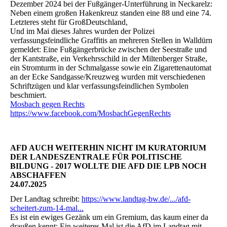
Dezember 2024 bei der Fußgänger-Unterführung in Neckarelz:
Neben einem großen Hakenkreuz standen eine 88 und eine 74.
Letzteres steht für GroßDeutschland,
Und im Mai dieses Jahres wurden der Polizei
verfassungsfeindliche Graffitis an mehreren Stellen in Walldürn
gemeldet: Eine Fußgängerbrücke zwischen der Seestraße und
der Kantstraße, ein Verkehrsschild in der Miltenberger Straße,
ein Stromturm in der Schmalgasse sowie ein Zigarettenautomat
an der Ecke Sandgasse/Kreuzweg wurden mit verschiedenen
Schriftzügen und klar verfassungsfeindlichen Symbolen
beschmiert.
Mosbach gegen Rechts
https://www.facebook.com/MosbachGegenRechts
AFD AUCH WEITERHIN NICHT IM KURATORIUM
DER LANDESZENTRALE FÜR POLITISCHE
BILDUNG - 2017 WOLLTE DIE AFD DIE LPB NOCH
ABSCHAFFEN
24.07.2025
Der Landtag schreibt:
https://www.landtag-bw.de/.../afd-
scheitert-zum-14-mal...
Es ist ein ewiges Gezänk um ein Gremium, das kaum einer da
draußen kennt: Ein weiteres Mal ist die AfD im Landtag mit