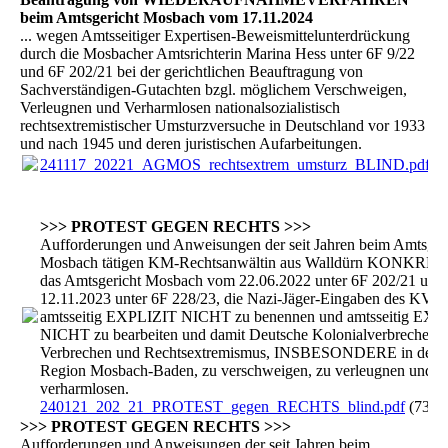
beim Amtsgericht Mosbach vom 17.11.2024
... wegen Amtsseitiger Expertisen-Beweismittelunterdrückung
durch die Mosbacher Amtsrichterin Marina Hess unter 6F 9/22
und 6F 202/21 bei der gerichtlichen Beauftragung von
Sachverständigen-Gutachten bzgl. möglichem Verschweigen,
Verleugnen und Verharmlosen nationalsozialistisch
rechtsextremistischer Umsturzversuche in Deutschland vor 1933
und nach 1945 und deren juristischen Aufarbeitungen.
241117_20221_AGMOS_rechtsextrem_umsturz_BLIND.pdf
(1
>>> PROTEST GEGEN RECHTS >>>
Aufforderungen und Anweisungen der seit Jahren beim Amtsger
Mosbach tätigen KM-Rechtsanwältin aus Walldürn KONKRET
das Amtsgericht Mosbach vom 22.06.2022 unter 6F 202/21 und
12.11.2023 unter 6F 228/23, die Nazi-Jäger-Eingaben des KV
amtsseitig EXPLIZIT NICHT zu benennen und amtsseitig EXP
NICHT zu bearbeiten und damit Deutsche Kolonialverbrechen,
Verbrechen und Rechtsextremismus, INSBESONDERE in der
Region Mosbach-Baden, zu verschweigen, zu verleugnen und z
verharmlosen.
240121_202_21_PROTEST_gegen_RECHTS_blind.pdf
(736.
>>> PROTEST GEGEN RECHTS >>>
Aufforderungen und Anweisungen der seit Jahren beim