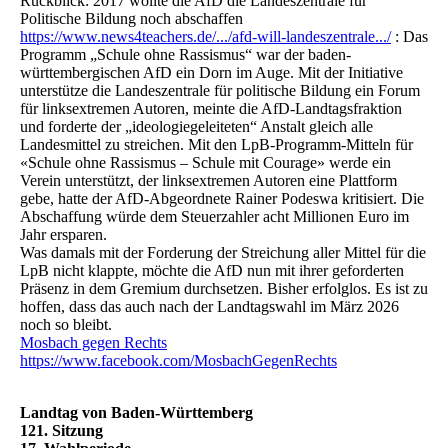
Rückblick: 2017 wollte die AfD die Landeszentrale für
Politische Bildung noch abschaffen
https://www.news4teachers.de/.../afd-will-landeszentrale.../
: Das
Programm „Schule ohne Rassismus“ war der baden-
württembergischen AfD ein Dorn im Auge. Mit der Initiative
unterstütze die Landeszentrale für politische Bildung ein Forum
für linksextremen Autoren, meinte die AfD-Landtagsfraktion
und forderte der „ideologiegeleiteten“ Anstalt gleich alle
Landesmittel zu streichen. Mit den LpB-Programm-Mitteln für
«Schule ohne Rassismus – Schule mit Courage» werde ein
Verein unterstützt, der linksextremen Autoren eine Plattform
gebe, hatte der AfD-Abgeordnete Rainer Podeswa kritisiert. Die
Abschaffung würde dem Steuerzahler acht Millionen Euro im
Jahr ersparen.
Was damals mit der Forderung der Streichung aller Mittel für die
LpB nicht klappte, möchte die AfD nun mit ihrer geforderten
Präsenz in dem Gremium durchsetzen. Bisher erfolglos. Es ist zu
hoffen, dass das auch nach der Landtagswahl im März 2026
noch so bleibt.
Mosbach gegen Rechts
https://www.facebook.com/MosbachGegenRechts
Landtag von Baden-Württemberg
121. Sitzung