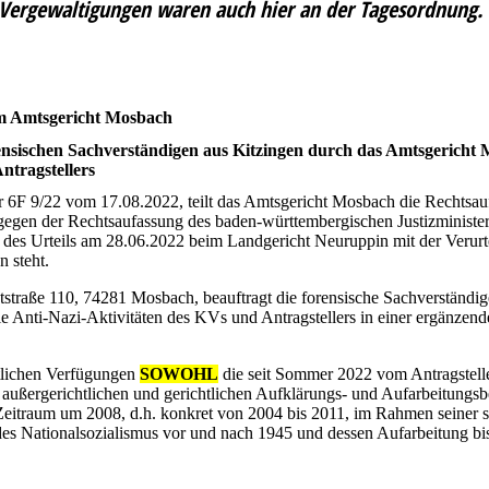
ergewaltigungen waren auch hier an der Tagesordnung. E
im Amtsgericht Mosbach
rensischen Sachverständigen aus Kitzingen durch das Amtsgericht 
ntragstellers
 6F 9/22 vom 17.08.2022, teilt das Amtsgericht Mosbach die Rechtsauf
ntgegen der Rechtsaufassung des baden-württembergischen Justizmini
 des Urteils am 28.06.2022 beim Landgericht Neuruppin mit der Veru
 steht.
traße 110, 74281 Mosbach, beauftragt die forensische Sachverständige 
 Anti-Nazi-Aktivitäten des KVs und Antragstellers in einer ergänzend
tlichen Verfügungen
SOWOHL
die seit Sommer 2022 vom Antragstelle
 außergerichtlichen und gerichtlichen Aufklärungs- und Aufarbeitung
 Zeitraum um 2008, d.h. konkret von 2004 bis 2011, im Rahmen seiner
es Nationalsozialismus vor und nach 1945 und dessen Aufarbeitung bis 