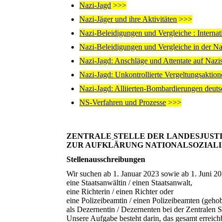
Nazi-Jagd
>>>
Nazi-Jäger und ihre Aktivitäten
>>>
Nazi-Beleidigungen und Vergleiche : Internati
Nazi-Beleidigungen und Vergleiche in der 
Nazi-Jagd: Anschläge und Attentate auf Nazi
Nazi-Jagd: Unkontrollierte Vergeltungsaktio
Nazi-Jagd: Alliierten-Bombardierungen deuts
NS-Verfahren und Prozesse
>>>
ZENTRALE
STELLE DER LANDESJUS
ZUR AUFKLÄRUNG NATIONALSOZIAL
Stellenausschreibungen
Wir suchen ab 1. Januar 2023 sowie ab 1. Juni 20
eine Staatsanwältin / einen Staatsanwalt,
eine Richterin / einen Richter oder
eine Polizeibeamtin / einen Polizeibeamten (geho
als Dezernentin / Dezernenten bei der Zentralen St
Unsere Aufgabe besteht darin, das gesamt erreich