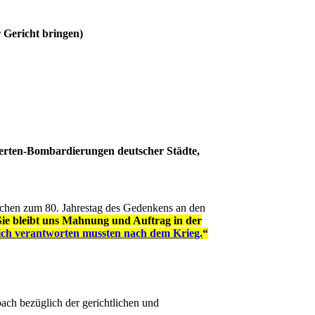
 Gericht bringen)
erten-Bombardierungen deutscher Städte,
echen zum 80. Jahrestag des Gedenkens an den
 Sie bleibt uns Mahnung und Auftrag in der
sich verantworten mussten nach dem Krieg.
“
ach bezüglich der gerichtlichen und