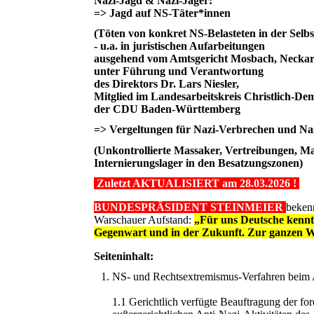
Nazi-Jagd & Nazi-Jäger:
=> Jagd auf NS-Täter*innen
(Töten von konkret NS-Belasteten in der Selb
- u.a. in juristischen Aufarbeitungen
ausgehend vom Amtsgericht Mosbach, Neckar
unter Führung und Verantwortung
des Direktors Dr. Lars Niesler,
Mitglied im Landesarbeitskreis Christlich-D
der CDU Baden-Württemberg
=> Vergeltungen für Nazi-Verbrechen und Na
(Unkontrollierte Massaker, Vertreibungen, 
Internierungslager in den Besatzungszonen)
Zuletzt AKTUALISIERT am 28.03.2026 !
BUNDESPRÄSIDENT STEINMEIER
beken
Warschauer Aufstand:
„Für uns Deutsche kennt
Gegenwart und in der Zukunft. Zur ganzen Wa
Seiteninhalt:
NS- und Rechtsextremismus-Verfahren beim
1.1 Gerichtlich verfügte Beauftragung der f