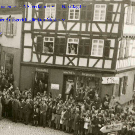
tionen
NS-Verfahren
Nazi-Jagd
r Amtsgerichtsdirektor Niesler