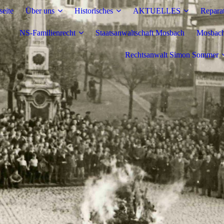
seite
Über uns
Historisches
AKTUELLES
Repara
NS-Familienrecht
Staatsanwaltschaft Mosbach
Mosbache
Rechtsanwalt Simon Sommer