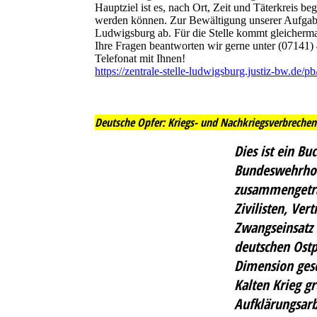
Hauptziel ist es, nach Ort, Zeit und Täterkreis be
werden können. Zur Bewältigung unserer Aufgabe 
Ludwigsburg ab. Für die Stelle kommt gleichermaß
Ihre Fragen beantworten wir gerne unter (07141)
Telefonat mit Ihnen!
https://zentrale-stelle-ludwigsburg.justiz-bw.de/pb
Deutsche Opfer: Kriegs- und Nachkriegsverbrechen al
Dies ist ein B
Bundeswehrhoch
zusammengetra
Zivilisten, Ve
Zwangseinsatz 
deutschen Ostp
Dimension gesc
Kalten Krieg g
Aufklärungsarb