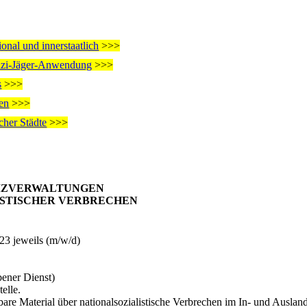
onal und innerstaatlich
>>>
Nazi-Jäger-Anwendung
>>>
s
>>>
nen
>>>
cher Städte
>>>
TIZVERWALTUNGEN
ISTISCHER VERBRECHEN
23 jeweils (m/w/d)
bener Dienst)
elle.
bare Material über nationalsozialistische Verbrechen im In- und Ausla