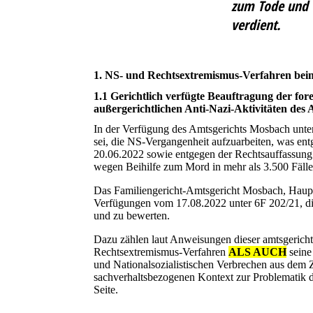
zum Tode und V
verdient.
1. NS- und Rechtsextremismus-Verfahren be
1.1 Gerichtlich verfügte Beauftragung der fo
außergerichtlichen Anti-Nazi-Aktivitäten des A
In der Verfügung des Amtsgerichts Mosbach unter
sei, die NS-Vergangenheit aufzuarbeiten, was e
20.06.2022 sowie entgegen der Rechtsauffassung
wegen Beihilfe zum Mord in mehr als 3.500 Fällen
Das Familiengericht-Amtsgericht Mosbach, Haupts
Verfügungen vom 17.08.2022 unter 6F 202/21, die
und zu bewerten.
Dazu zählen laut Anweisungen dieser amtsgerich
Rechtsextremismus-Verfahren
ALS AUCH
seine
und Nationalsozialistischen Verbrechen aus dem
sachverhaltsbezogenen Kontext zur Problematik d
Seite.