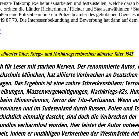
grenzte Tatkomplexe herauszuarbeiten und festzustellen, welche daran be
ordnen die Länder Richterinnen / Richter und Staatsanwältinnen / Sta
en eine Polizeibeamtin / ein Polizeibeamter des gehobenen Dienstes i
 49 87 70. Die Interessenbekundung und Bewerbung hat dann auf dem D
/
liierter Täter: Kriegs- und Nachkriegsverbrechen alliierter Täter 1945
uch für Leser mit starken Nerven. Der renommierte Autor, 
schule München, hat alliierte Verbrechen an Deutschen
gen. Das Ergebnis ist eine wahre Schreckensbilanz: Ter
rtreibungen, Massenvergewaltigungen, Nachkriegs-KZs, Hu
beim Minenräumen, Terror der Tito-Partisanen. Wenn au
rovinzen und im Sudetenland durch Russen, Polen und Tsch
hichtlich einmalig dasteht, sind doch die Verbrechen de
rundlos verharmlost worden. Hier leistet der Autor notwen
eit, indem er unzähligen Verbrechen der Westmächte deta