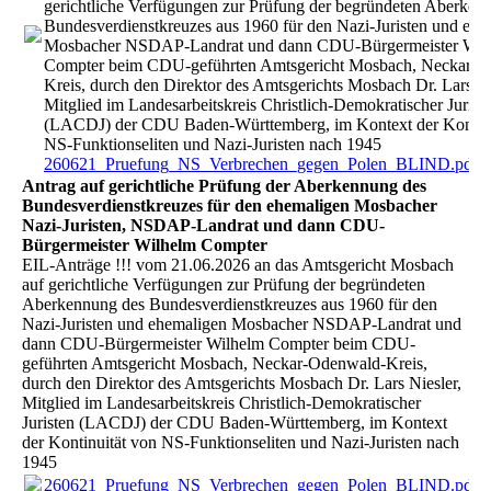
gerichtliche Verfügungen zur Prüfung der begründeten Aberken
Bundesverdienstkreuzes aus 1960 für den Nazi-Juristen und ehe
Mosbacher NSDAP-Landrat und dann CDU-Bürgermeister Wil
Compter beim CDU-geführten Amtsgericht Mosbach, Neckar-O
Kreis, durch den Direktor des Amtsgerichts Mosbach Dr. Lars Ni
Mitglied im Landesarbeitskreis Christlich-Demokratischer Jurist
(LACDJ) der CDU Baden-Württemberg, im Kontext der Kontinu
NS-Funktionseliten und Nazi-Juristen nach 1945
260621_Pruefung_NS_Verbrechen_gegen_Polen_BLIND.pdf
(
Antrag auf gerichtliche Prüfung der Aberkennung des
Bundesverdienstkreuzes für den ehemaligen Mosbacher
Nazi-Juristen, NSDAP-Landrat und dann CDU-
Bürgermeister Wilhelm Compter
EIL-Anträge !!! vom 21.06.2026 an das Amtsgericht Mosbach
auf gerichtliche Verfügungen zur Prüfung der begründeten
Aberkennung des Bundesverdienstkreuzes aus 1960 für den
Nazi-Juristen und ehemaligen Mosbacher NSDAP-Landrat und
dann CDU-Bürgermeister Wilhelm Compter beim CDU-
geführten Amtsgericht Mosbach, Neckar-Odenwald-Kreis,
durch den Direktor des Amtsgerichts Mosbach Dr. Lars Niesler,
Mitglied im Landesarbeitskreis Christlich-Demokratischer
Juristen (LACDJ) der CDU Baden-Württemberg, im Kontext
der Kontinuität von NS-Funktionseliten und Nazi-Juristen nach
1945
260621_Pruefung_NS_Verbrechen_gegen_Polen_BLIND.pdf
(