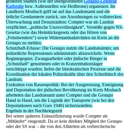
größeren Städten (wie der übergeordneten
Gestapo-Leitstelle
Karlsruhe
bzw. Außenstellen wie Heilbronn) organisiert. Im
Landkreis Mosbach griff sie auf das Landratsamt und die
örtliche Gendarmerie zurück, um Anordnungen zu vollstrecken.
Überwachung und Denunziation: Compter war als Landrat
verpflichtet, „politische Unzuverlässigkeit“, Verstöße gegen NS-
Gesetze (wie das Heimtückegesetz oder das Hören von
„Feindsendern“) sowie Widerstandsaktivitäten im Kreis an die
Gestapo zu melden.
Schutzhaft-Erlasse: Die Gestapo nutzte die Landratsämter, um
polizeiliche Repressionen administrativ abzuwickeln. Wenn
Regimegegner, Zwangsarbeiter oder jüdische Bürger in
„Schutzhaft“ genommen oder in Konzentrationslager
verschleppt wurden, liefen die bürokratischen Prozesse und die
Koordination der lokalen Polizeikräfte über den Schreibtisch des
Landrats.
Exekution von Rassenpolitik: Bei der Ausgrenzung, Enteignung
und Deportation der jüdischen Bevölkerung im Kreis Mosbach
arbeiteten das Landratsamt unter Compter und die Gestapo
Hand in Hand, um die Logistik der Transporte (wie bei den
Deportationen nach Gurs 1940) sicherzustellen.
Ergebnis in der Nachkriegszeit
Bei seiner späteren Entnazifizierung wurde Compter als
„Mitläufer“ eingestuft. Da er kein direktes Mitglied der Gestapo
oder der SS war – die von den Alliierten als verbrecherische