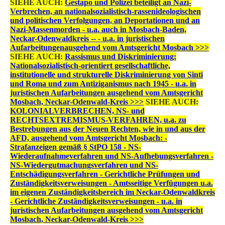
SIEHE AUCH:
Gestapo und Polizei beteiligt an Nazi-
Verbrechen, an nationalsozialistisch-rassenideologischen
und politischen Verfolgungen, an Deportationen und an
Nazi-Massenmorden - u.a. auch in Mosbach-Baden,
Neckar-Odenwaldkreis -- - u.a. in juristischen
Aufarbeitungenausgehend vom Amtsgericht Mosbach >>>
SIEHE AUCH:
Rassismus und Diskriminierung:
Nationalsozialistisch-orientiert gesellschaftliche,
institutionelle und strukturelle Diskriminierung von Sinti
und Roma und zum Antiziganismus nach 1945 - u.a. in
juristischen Aufarbeitungen ausgehend vom Amtsgericht
Mosbach, Neckar-Odenwald-Kreis >>>
SIEHE AUCH:
KOLONIALVERBRECHEN, NS- und
RECHTSEXTREMISMUS-VERFAHREN, u.a. zu
Bestrebungen aus der Neuen Rechten, wie in und aus der
AFD, ausgehend vom Amtsgericht Mosbach: -
Strafanzeigen gemäß § StPO 158 - NS-
Wiederaufnahmeverfahren und NS-Aufhebungsverfahren -
NS-Wiedergutmachungsverfahren und NS-
Entschädigungsverfahren - Gerichtliche Prüfungen und
Zuständigkeitsverweisungen - Amtsseitige Verfügungen u.a.
im eigenen Zuständigkeitsbereich im Neckar-Odenwaldkreis
- Gerichtliche Zuständigkeitsverweisungen - u.a. in
juristischen Aufarbeitungen ausgehend vom Amtsgericht
Mosbach, Neckar-Odenwald-Kreis >>>