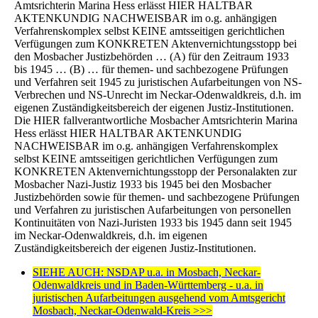
Amtsrichterin Marina Hess erlässt HIER HALTBAR
AKTENKUNDIG NACHWEISBAR im o.g. anhängigen
Verfahrenskomplex selbst KEINE amtsseitigen gerichtlichen
Verfügungen zum KONKRETEN Aktenvernichtungsstopp bei
den Mosbacher Justizbehörden … (A) für den Zeitraum 1933
bis 1945 … (B) … für themen- und sachbezogene Prüfungen
und Verfahren seit 1945 zu juristischen Aufarbeitungen von NS-
Verbrechen und NS-Unrecht im Neckar-Odenwaldkreis, d.h. im
eigenen Zuständigkeitsbereich der eigenen Justiz-Institutionen.
Die HIER fallverantwortliche Mosbacher Amtsrichterin Marina
Hess erlässt HIER HALTBAR AKTENKUNDIG
NACHWEISBAR im o.g. anhängigen Verfahrenskomplex
selbst KEINE amtsseitigen gerichtlichen Verfügungen zum
KONKRETEN Aktenvernichtungsstopp der Personalakten zur
Mosbacher Nazi-Justiz 1933 bis 1945 bei den Mosbacher
Justizbehörden sowie für themen- und sachbezogene Prüfungen
und Verfahren zu juristischen Aufarbeitungen von personellen
Kontinuitäten von Nazi-Juristen 1933 bis 1945 dann seit 1945
im Neckar-Odenwaldkreis, d.h. im eigenen
Zuständigkeitsbereich der eigenen Justiz-Institutionen.
SIEHE AUCH: NSDAP u.a. in Mosbach, Neckar-
Odenwaldkreis und in Baden-Württemberg - u.a. in
juristischen Aufarbeitungen ausgehend vom Amtsgericht
Mosbach, Neckar-Odenwald-Kreis >>>