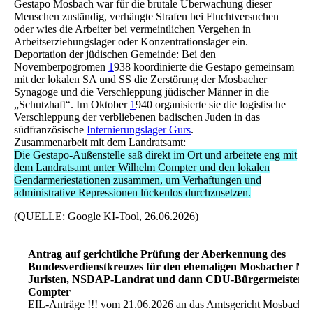
Gestapo Mosbach war für die brutale Überwachung dieser
Menschen zuständig, verhängte Strafen bei Fluchtversuchen
oder wies die Arbeiter bei vermeintlichen Vergehen in
Arbeitserziehungslager oder Konzentrationslager ein.
Deportation der jüdischen Gemeinde: Bei den
Novemberpogromen
1
938 koordinierte die Gestapo gemeinsam
mit der lokalen SA und SS die Zerstörung der Mosbacher
Synagoge und die Verschleppung jüdischer Männer in die
„Schutzhaft“. Im Oktober
1
940 organisierte sie die logistische
Verschleppung der verbliebenen badischen Juden in das
südfranzösische
Internierungslager Gurs
.
Zusammenarbeit mit dem Landratsamt:
Die Gestapo-Außenstelle saß direkt im Ort und arbeitete eng mit
dem Landratsamt unter Wilhelm Compter und den lokalen
Gendarmeriestationen zusammen, um Verhaftungen und
administrative Repressionen lückenlos durchzusetzen.
(QUELLE: Google KI-Tool, 26.06.2026)
Antrag auf gerichtliche Prüfung der Aberkennung des
Bundesverdienstkreuzes für den ehemaligen Mosbacher Naz
Juristen, NSDAP-Landrat und dann CDU-Bürgermeister W
Compter
EIL-Anträge !!! vom 21.06.2026 an das Amtsgericht Mosbach a