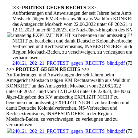
>>> PROTEST GEGEN RECHTS >>>
Aufforderungen und Anweisungen der seit Jahren beim Amtsger
Mosbach tätigen KM-Rechtsanwältin aus Walldürn KONKRET
das Amtsgericht Mosbach vom 22.06.2022 unter 6F 202/21 und
12.11.2023 unter 6F 228/23, die Nazi-Jäger-Eingaben des KV
amtsseitig EXPLIZIT NICHT zu benennen und amtsseitig EXP
NICHT zu bearbeiten und damit Deutsche Kolonialverbrechen,
Verbrechen und Rechtsextremismus, INSBESONDERE in der
Region Mosbach-Baden, zu verschweigen, zu verleugnen und z
verharmlosen.
240121_202_21_PROTEST_gegen_RECHTS_blind.pdf
(736.
>>> PROTEST GEGEN RECHTS >>>
Aufforderungen und Anweisungen der seit Jahren beim
Amtsgericht Mosbach tätigen KM-Rechtsanwältin aus Walldürn
KONKRET an das Amtsgericht Mosbach vom 22.06.2022
unter 6F 202/21 und vom 12.11.2023 unter 6F 228/23, die Nazi-
Jäger-Eingaben des KV amtsseitig EXPLIZIT NICHT zu
benennen und amtsseitig EXPLIZIT NICHT zu bearbeiten und
damit Deutsche Kolonialverbrechen, NS-Verbrechen und
Rechtsextremismus, INSBESONDERE in der Region
Mosbach-Baden, zu verschweigen, zu verleugnen und zu
verharmlosen.
240121_202_21_PROTEST_gegen_RECHTS_blind.pdf
(736.