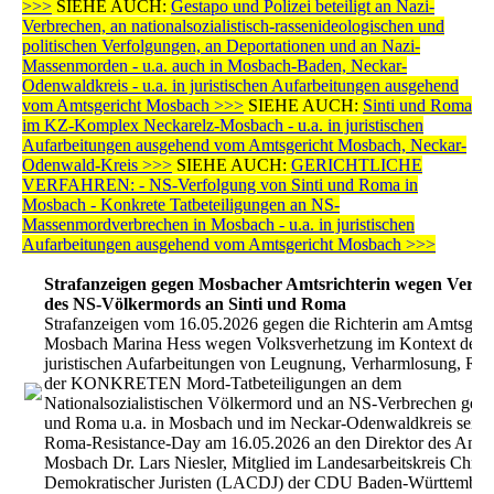
>>>
SIEHE AUCH:
Gestapo und Polizei beteiligt an Nazi-
Verbrechen, an nationalsozialistisch-rassenideologischen und
politischen Verfolgungen, an Deportationen und an Nazi-
Massenmorden - u.a. auch in Mosbach-Baden, Neckar-
Odenwaldkreis - u.a. in juristischen Aufarbeitungen ausgehend
vom Amtsgericht Mosbach >>>
SIEHE AUCH:
Sinti und Roma
im KZ-Komplex Neckarelz-Mosbach - u.a. in juristischen
Aufarbeitungen ausgehend vom Amtsgericht Mosbach, Neckar-
Odenwald-Kreis >>>
SIEHE AUCH:
GERICHTLICHE
VERFAHREN: - NS-Verfolgung von Sinti und Roma in
Mosbach - Konkrete Tatbeteiligungen an NS-
Massenmordverbrechen in Mosbach - u.a. in juristischen
Aufarbeitungen ausgehend vom Amtsgericht Mosbach >>>
Strafanzeigen gegen Mosbacher Amtsrichterin wegen Versc
des NS-Völkermords an Sinti und Roma
Strafanzeigen vom 16.05.2026 gegen die Richterin am Amtsgeri
Mosbach Marina Hess wegen Volksverhetzung im Kontext der
juristischen Aufarbeitungen von Leugnung, Verharmlosung, Rela
der KONKRETEN Mord-Tatbeteiligungen an dem
Nationalsozialistischen Völkermord und an NS-Verbrechen gege
und Roma u.a. in Mosbach und im Neckar-Odenwaldkreis seit 
Roma-Resistance-Day am 16.05.2026 an den Direktor des Amtsg
Mosbach Dr. Lars Niesler, Mitglied im Landesarbeitskreis Christ
Demokratischer Juristen (LACDJ) der CDU Baden-Württember