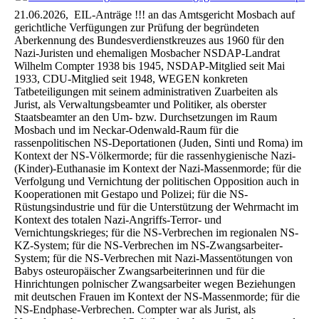
21.06.2026, EIL-Anträge !!! an das Amtsgericht Mosbach auf
gerichtliche Verfügungen zur Prüfung der begründeten
Aberkennung des Bundesverdienstkreuzes aus 1960 für den
Nazi-Juristen und ehemaligen Mosbacher NSDAP-Landrat
Wilhelm Compter 1938 bis 1945, NSDAP-Mitglied seit Mai
1933, CDU-Mitglied seit 1948, WEGEN konkreten
Tatbeteiligungen mit seinem administrativen Zuarbeiten als
Jurist, als Verwaltungsbeamter und Politiker, als oberster
Staatsbeamter an den Um- bzw. Durchsetzungen im Raum
Mosbach und im Neckar-Odenwald-Raum für die
rassenpolitischen NS-Deportationen (Juden, Sinti und Roma) im
Kontext der NS-Völkermorde; für die rassenhygienische Nazi-
(Kinder)-Euthanasie im Kontext der Nazi-Massenmorde; für die
Verfolgung und Vernichtung der politischen Opposition auch in
Kooperationen mit Gestapo und Polizei; für die NS-
Rüstungsindustrie und für die Unterstützung der Wehrmacht im
Kontext des totalen Nazi-Angriffs-Terror- und
Vernichtungskrieges; für die NS-Verbrechen im regionalen NS-
KZ-System; für die NS-Verbrechen im NS-Zwangsarbeiter-
System; für die NS-Verbrechen mit Nazi-Massentötungen von
Babys osteuropäischer Zwangsarbeiterinnen und für die
Hinrichtungen polnischer Zwangsarbeiter wegen Beziehungen
mit deutschen Frauen im Kontext der NS-Massenmorde; für die
NS-Endphase-Verbrechen. Compter war als Jurist, als