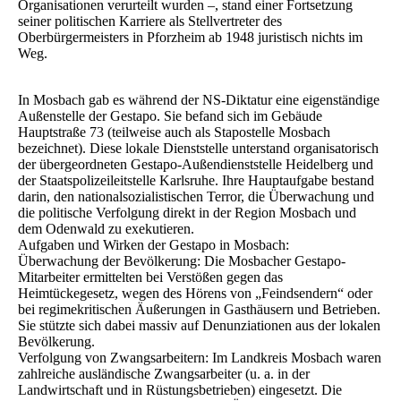
Organisationen verurteilt wurden –, stand einer Fortsetzung
seiner politischen Karriere als Stellvertreter des
Oberbürgermeisters in Pforzheim ab 1948 juristisch nichts im
Weg.
In Mosbach gab es während der NS-Diktatur eine eigenständige
Außenstelle der Gestapo. Sie befand sich im Gebäude
Hauptstraße 73 (teilweise auch als Stapostelle Mosbach
bezeichnet). Diese lokale Dienststelle unterstand organisatorisch
der übergeordneten Gestapo-Außendienststelle Heidelberg und
der Staatspolizeileitstelle Karlsruhe. Ihre Hauptaufgabe bestand
darin, den nationalsozialistischen Terror, die Überwachung und
die politische Verfolgung direkt in der Region Mosbach und
dem Odenwald zu exekutieren.
Aufgaben und Wirken der Gestapo in Mosbach:
Überwachung der Bevölkerung: Die Mosbacher Gestapo-
Mitarbeiter ermittelten bei Verstößen gegen das
Heimtückegesetz, wegen des Hörens von „Feindsendern“ oder
bei regimekritischen Äußerungen in Gasthäusern und Betrieben.
Sie stützte sich dabei massiv auf Denunziationen aus der lokalen
Bevölkerung.
Verfolgung von Zwangsarbeitern: Im Landkreis Mosbach waren
zahlreiche ausländische Zwangsarbeiter (u. a. in der
Landwirtschaft und in Rüstungsbetrieben) eingesetzt. Die