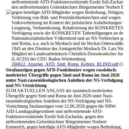
stellvertretende AFD-Fraktionsvorsitzende Enxhi Seli-Zacharias
den stellvertretenden Gelsenkirchner Bürgermeister Norbert Em
gegen beteiligte AFD-Mitglieder wegen Bedrohung, Nötigung,
Verletzung von Bild- und Persönlichkeitsrechten und wegen
Volksverhetzung im Kontext der juristischen Aufarbeitungen vo
Leugnung, Verharmlosung, Relativierung der KONKRETEN N
Verfolgung sowie der KONKRETEN Tatbeteiligungen an dem
Nationalsozialistischen Völkermord und an NS-Verbrechen gege
und Roma, u.a. auch in Mosbach und im Neckar-Odenwaldkreis 
1945 an den Direktor des Amtsgerichts Mosbach Dr. Lars Niesle
Mitglied im Landesarbeitskreis Christlich-Demokratischer Jurist
(LACDJ) der CDU Baden-Württemberg
260612_Anzeige_AFD_Sinti_Roma_Kehren_BLIND.pdf
(129
Strafanzeigen gegen AFD-Funktionäre wegen rassistisch-
motivierter Übergriffe gegen Sinti und Roma im Juni 2026
unter Nazi-rassenideologischen Anleihen der NS-Verfolgung
und NS-Vernichtung
ZUM AKTUELLEN ANLASS der rassistisch-motivierten
Übergriffe gegen Sinti und Roma im Juni 2026 unter Nazi-
rassenideologischen Anleihen der NS-Verfolgung und NS-
Vernichtung Strafanzeigen vom 12.06.2026 gegen die NRW-
AfD-Landtagsabgeordnete und stellvertretende AFD-
Fraktionsvorsitzende Enxhi Seli-Zacharias, gegen den
stellvertretenden Gelsenkirchner Bürgermeister Norbert
Emmerich, gegen beteiligte AFD-Mitglieder wegen Bedrohung,