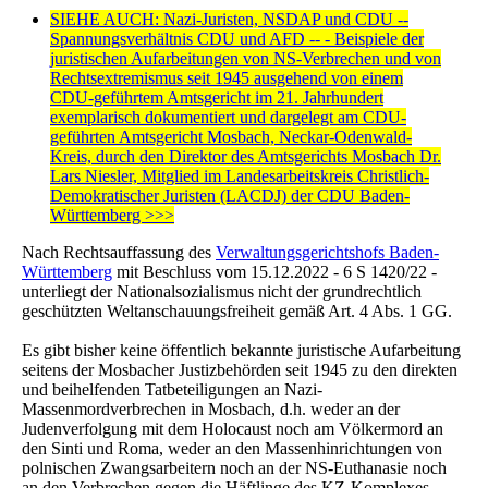
SIEHE AUCH: Nazi-Juristen, NSDAP und CDU --
Spannungsverhältnis CDU und AFD -- - Beispiele der
juristischen Aufarbeitungen von NS-Verbrechen und von
Rechtsextremismus seit 1945 ausgehend von einem
CDU-geführtem Amtsgericht im 21. Jahrhundert
exemplarisch dokumentiert und dargelegt am CDU-
geführten Amtsgericht Mosbach, Neckar-Odenwald-
Kreis, durch den Direktor des Amtsgerichts Mosbach Dr.
Lars Niesler, Mitglied im Landesarbeitskreis Christlich-
Demokratischer Juristen (LACDJ) der CDU Baden-
Württemberg >>>
Nach Rechtsauffassung des
Verwaltungsgerichtshofs Baden-
Württemberg
mit Beschluss vom 15.12.2022 - 6 S 1420/22 -
unterliegt der Nationalsozialismus nicht der grundrechtlich
geschützten Weltanschauungsfreiheit gemäß Art. 4 Abs. 1 GG.
Es gibt bisher keine öffentlich bekannte juristische Aufarbeitung
seitens der Mosbacher Justizbehörden seit 1945 zu den direkten
und beihelfenden Tatbeteiligungen an Nazi-
Massenmordverbrechen in Mosbach, d.h. weder an der
Judenverfolgung mit dem Holocaust noch am Völkermord an
den Sinti und Roma, weder an den Massenhinrichtungen von
polnischen Zwangsarbeitern noch an der NS-Euthanasie noch
an den Verbrechen gegen die Häftlinge des KZ-Komplexes