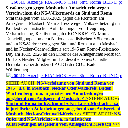
260516_Anzeige_RiAGMOS_Hess_Sinti_Roma_BLIND.pdf
(
Strafanzeigen gegen Mosbacher Amtsrichterin wegen
Verschweigen des NS-Völkermords an Sinti und Roma
Strafanzeigen vom 16.05.2026 gegen die Richterin am
Amtsgericht Mosbach Marina Hess wegen Volksverhetzung im
Kontext der juristischen Aufarbeitungen von Leugnung,
Verharmlosung, Relativierung der KONKRETEN Mord-
Tatbeteiligungen an dem Nationalsozialistischen Völkermord
und an NS-Verbrechen gegen Sinti und Roma u.a. in Mosbach
und im Neckar-Odenwaldkreis seit 1945 am Roma-Resistance-
Day am 16.05.2026 an den Direktor des Amtsgerichts Mosbach
Dr. Lars Niesler, Mitglied im Landesarbeitskreis Christlich-
Demokratischer Juristen (LACDJ) der CDU Baden-
Württemberg
260516_Anzeige_RiAGMOS_Hess_Sinti_Roma_BLIND.pdf
(
SIEHE AUCH:
NS-Verfolgung von Sinti und Roma vor
1945 - u.a. in Mosbach, Neckar-Odenwaldkreis, Baden-
Württemberg - u.a. in juristischen Aufarbeitungen
ausgehend vom Amtsgericht Mosbach >>>
SIEHE AUCH:
Sinti und Roma im KZ-Komplex Neckarelz-Mosbach - u.a.
in juristischen Aufarbeitungen ausgehend vom Amtsgericht
Mosbach, Neckar-Odenwald-Kreis >>>
SIEHE AUCH:
NS-
Opfer und NS-Verfolgte - u.a. in juristischen
Aufarbeitungen ausgehend vom Amtsgericht Mosbach >>>