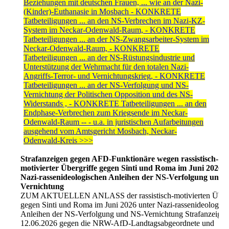
Beziehungen mit deutschen Frauen, ... wie an der Nazi-
(Kinder)-Euthanasie in Mosbach - KONKRETE
Tatbeteiligungen ... an den NS-Verbrechen im Nazi-KZ-
System im Neckar-Odenwald-Raum, - KONKRETE
Tatbeteiligungen ... an der NS-Zwangsarbeiter-System im
Neckar-Odenwald-Raum, - KONKRETE
Tatbeteiligungen ... an der NS-Rüstungsindustrie und
Unterstützung der Wehrmacht für den totalen Nazi-
Angriffs-Terror- und Vernichtungskrieg, - KONKRETE
Tatbeteiligungen ... an der NS-Verfolgung und NS-
Vernichtung der Politischen Opposition und des NS-
Widerstands , - KONKRETE Tatbeteiligungen ... an den
Endphase-Verbrechen zum Kriegsende im Neckar-
Odenwald-Raum -- - u.a. in juristischen Aufarbeitungen
ausgehend vom Amtsgericht Mosbach, Neckar-
Odenwald-Kreis >>>
Strafanzeigen gegen AFD-Funktionäre wegen rassistisch-
motivierter Übergriffe gegen Sinti und Roma im Juni 2026 u
Nazi-rassenideologischen Anleihen der NS-Verfolgung und 
Vernichtung
ZUM AKTUELLEN ANLASS der rassistisch-motivierten Überg
gegen Sinti und Roma im Juni 2026 unter Nazi-rassenideologisc
Anleihen der NS-Verfolgung und NS-Vernichtung Strafanzeige
12.06.2026 gegen die NRW-AfD-Landtagsabgeordnete und