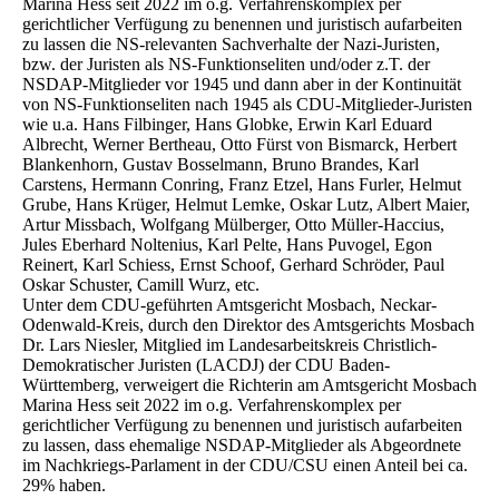
Marina Hess seit 2022 im o.g. Verfahrenskomplex per
gerichtlicher Verfügung zu benennen und juristisch aufarbeiten
zu lassen die NS-relevanten Sachverhalte der Nazi-Juristen,
bzw. der Juristen als NS-Funktionseliten und/oder z.T. der
NSDAP-Mitglieder vor 1945 und dann aber in der Kontinuität
von NS-Funktionseliten nach 1945 als CDU-Mitglieder-Juristen
wie u.a. Hans Filbinger, Hans Globke, Erwin Karl Eduard
Albrecht, Werner Bertheau, Otto Fürst von Bismarck, Herbert
Blankenhorn, Gustav Bosselmann, Bruno Brandes, Karl
Carstens, Hermann Conring, Franz Etzel, Hans Furler, Helmut
Grube, Hans Krüger, Helmut Lemke, Oskar Lutz, Albert Maier,
Artur Missbach, Wolfgang Mülberger, Otto Müller-Haccius,
Jules Eberhard Noltenius, Karl Pelte, Hans Puvogel, Egon
Reinert, Karl Schiess, Ernst Schoof, Gerhard Schröder, Paul
Oskar Schuster, Camill Wurz, etc.
Unter dem CDU-geführten Amtsgericht Mosbach, Neckar-
Odenwald-Kreis, durch den Direktor des Amtsgerichts Mosbach
Dr. Lars Niesler, Mitglied im Landesarbeitskreis Christlich-
Demokratischer Juristen (LACDJ) der CDU Baden-
Württemberg, verweigert die Richterin am Amtsgericht Mosbach
Marina Hess seit 2022 im o.g. Verfahrenskomplex per
gerichtlicher Verfügung zu benennen und juristisch aufarbeiten
zu lassen, dass ehemalige NSDAP-Mitglieder als Abgeordnete
im Nachkriegs-Parlament in der CDU/CSU einen Anteil bei ca.
29% haben.