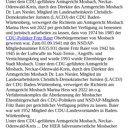
Unter dem CDU-geführten Amtsgericht Mosbach, Neckar-
Odenwald-Kreis, durch den Direktor des Amtsgerichts Mosbach
Dr. Lars Niesler, Mitglied im Landesarbeitskreis Christlich-
Demokratischer Juristen (LACDJ) der CDU Baden-
Württemberg, verweigert die Richterin am Amtsgericht Mosbach
Marina Hess seit 2022 per gerichtlicher Verfügung zu benennen
und juristisch aufarbeiten zu lassen, dass von 1974 bis 1985 der
CDU-Politiker Fritz Baier
Oberbürgermeister von Mosbach
gewesen war. Zum 01.09.1941 mit der NSDAP-
Mitgliedsnummer 8.635.931 diente Fritz Baier von 1942 bis
1945 in der Luftwaffe im Nazi-Terror-, Angriffs- und
Vernichtungskrieg und wurde 1993 wurde Ehrenbürger der
Stadt Mosbach. Unter dem CDU-geführten Amtsgericht
Mosbach, Neckar-Odenwald-Kreis, durch den Direktor des
Amtsgerichts Mosbach Dr. Lars Niesler, Mitglied im
Landesarbeitskreis Christlich-Demokratischer Juristen (LACDJ)
der CDU Baden-Württemberg, verweigert die Richterin am
Amtsgericht Mosbach Marina Hess seit 2022 im o.g.
Verfahrenskomplex die Aberkennung der Mosbacher
Ehrenbürgerschaft des CDU-Politikers und NSDAP-Mitglieds
Fritz Baier per gerichtlicher Verfügung prüfen zu lassen. Baier
war seit 1952 Mitglied des CDU-Landesvorstandes in Baden-
Württemberg.
Unter dem CDU-geführten Amtsgericht Mosbach, Neckar-
Odenwald-Kreis ... Die HIER fallverantwortliche Mosbacher