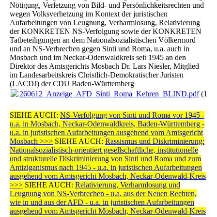
Nötigung, Verletzung von Bild- und Persönlichkeitsrechten und
wegen Volksverhetzung im Kontext der juristischen
Aufarbeitungen von Leugnung, Verharmlosung, Relativierung
der KONKRETEN NS-Verfolgung sowie der KONKRETEN
Tatbeteiligungen an dem Nationalsozialistischen Völkermord
und an NS-Verbrechen gegen Sinti und Roma, u.a. auch in
Mosbach und im Neckar-Odenwaldkreis seit 1945 an den
Direktor des Amtsgerichts Mosbach Dr. Lars Niesler, Mitglied
im Landesarbeitskreis Christlich-Demokratischer Juristen
(LACDJ) der CDU Baden-Württemberg
260612_Anzeige_AFD_Sinti_Roma_Kehren_BLIND.pdf
(129
SIEHE AUCH:
NS-Verfolgung von Sinti und Roma vor 1945 -
u.a. in Mosbach, Neckar-Odenwaldkreis, Baden-Württemberg -
u.a. in juristischen Aufarbeitungen ausgehend vom Amtsgericht
Mosbach >>>
SIEHE AUCH:
Rassismus und Diskriminierung:
Nationalsozialistisch-orientiert gesellschaftliche, institutionelle
und strukturelle Diskriminierung von Sinti und Roma und zum
Antiziganismus nach 1945 - u.a. in juristischen Aufarbeitungen
ausgehend vom Amtsgericht Mosbach, Neckar-Odenwald-Kreis
>>>
SIEHE AUCH:
Relativierung, Verharmlosung und
Leugnung von NS-Verbrechen - u.a. aus der Neuen Rechten,
wie in und aus der AFD - u.a. in juristischen Aufarbeitungen
ausgehend vom Amtsgericht Mosbach, Neckar-Odenwald-Kreis