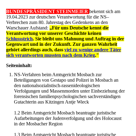
BUNDESPRÄSIDENT STEINMEIER
bekennt sich am
19.04.2023 zur deutschen Verantwortung für die NS–
Verbrechen zum 80. Jahrestag des Gedenkens an den
Warschauer Aufstand:
„Für uns Deutsche kennt die
Verantwortung vor unserer Geschichte keinen
Schlussstrich
. Sie bleibt uns Mahnung und Auftrag in der
Gegenwart und in der Zukunft. Zur ganzen Wahrheit
gehört allerdings auch, dass
viel zu wenige andere Täter
sich verantworten mussten nach dem Krieg
."
Seiteninhalt:
NS-Verfahren beim Amtsgericht Mosbach zur
Beteiligungen von Gestapo und Polizei in Mosbach an
den nationalsozialistisch-rassenideologischen
Verfolgungen und Massenmorden unter Einbeziehung der
forensischen familienpsychologischen sachverständigen
Gutachterin aus Kitzingen Antje Wieck
1.2 Beim Amtsgericht Mosbach beantragte juristische
Aufarbeitungen der Judenverfolgung und des Holocaust
in der Mosbacher Region
1.3 Beim Amtsgericht Mosbach beantragte juristische