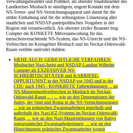
Verwaltungsbeamter und Politiker, als oberster Staatsbeamter des
Landkreises Mosbach in ständigem, engem Kontakt mit dem
NS-Terror- und NS-Vernichtungsapparat und damit für die
strikte Einhaltung und für die reibungslose Umsetzung aller
staatlichen und NSDAP-parteipolitischen Vorgaben in der
Region mit verantwortlich. Als oberster ziviler Beamter trug
Compter die KONKETE Mitverantwortung für das
menschenverachtende NS-System, das NS-Unrecht und die NS-
Verbrechen im Kreisgebiet Mosbach und im Neckar-Odenwald-
Raum verübte und/oder duldete.
SIEHE AUCH: GERICHTLICHE VERFAHREN:
Mosbacher Nazi-Jurist und NSDAP-Landrat Wilhelm
Compter als EXZESSIVER NS-
SCHREIBTISCHTÄTER und KARRIERE-
OPPURTUNIST in der NSDAP vor 1945 und in der
CDU nach 1945 - KONKRETE Tatbeteiligungen ... an
NS-Massenmordverbrechen in Mosbach im Neckar-
Odenwald-Raum ... : ... wie an den Deportationen der
Juden, der Sinti und Roma in die NS-Vernichtungslager,
... wie an polnischen Zwangsarbeitern innerhalb und
außerhalb des Nazi-KZ-Systems im Neckar-Odenwald-
Raum, ... wie an den Nazi-Massentötungen von Babys
osteuropäischer Zwangsarbeiterinnen, ... wie an den
Hinrichtungen polnischer Zwangsarbeiter wegen