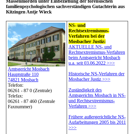
Massenmorden unter Einbeziehung der forensischen
familienpsychologischen sachverständigen Gutachterin aus
Kitzingen Antje Wieck
NS- und
Rechtsextremismus-
Verfahren bei der
Mosbacher Justiz:
AKTUELLE NS- und
Rechtsextremismus-Verfahren
beim Amtsgericht Mosbach
u.a. seit 03.06.2022 >>>
Amtsgericht Mosbach
Historische NS-Verfahren der
Hauptstraße 110
Mosbacher Justiz >>>
74821 Mosbach
Telefon:
Zuständigkeit des
06261 - 87 0 (Zentrale)
Amtsgerichts Mosbach in NS-
Telefax:
und Rechtsextremismus-
06261 - 87 460 (Zentrale
Verfahren >>>
Faxnummer)
Frühere außergerichtliche NS-
Aufarbeitungen 2005 bis 2011
>>>