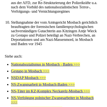
aus der AFD, zur Re-Strukturierung der Polizeikräfte u.a.
nach dem Vorbild des nationalsozialistischen Terror-,
Verfolgungs- und Vernichtungsregimes
Stellungnahme der vom Amtsgericht Mosbach gerichtlich
beauftragten der forensischen familienpsychologischen
sachverständigen Gutachterin aus Kitzingen Antje Wieck
zu Gestapo und Polizei beteiligt an Nazi-Verbrechen, an
Deportationen und am Nazi-Massenmord, in Mosbach
und Baden vor 1945
Siehe auch:
Nationalsozialismus in Mosbach - Baden >>>
Gestapo in Mosbach >>>
NSDAP Mosbach >>>
NS-Zwangsarbeit in Mosbach-Baden >>>
NS-Täter im KZ-Komplex Neckarelz-Mosbach >>>
NS-Verfolgung polnischer Zwangsarbeiter in Mosbach
>>>