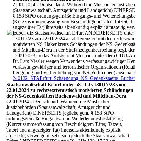
22.01.2024 - Deutschland: Während die Mosbacher Justizbehör
(Staatsanwaltschaft, Amtsgericht und Landgericht) EINERSEITS
§ 158 StPO ordnungsgemäße Eingangs- und Weiterleitungsbestä
(Kurzzusammenfassung von Beschuldigtem Täter, Tatzeit, Tator
angezeigter Tat) ihrerseits aktenkundig explizit amtsseitig verweig
jedoch die Staatsanwaltschaft Erfurt ANDERERSEITS unter 58
130117/23 am 22.01.2024 ausdifferenziert mit den rechtsextremi
motivierten NS-Hakenkreuz-Schändungen der NS-Gedenkstätt
und Mittelbau-Dora in der Strafanzeigenbearbeitung bzgl. der 
12.09.2023 an das Amtsgericht Mosbach unter dem CDU-Amtsge
Dr. Lars Niesler wegen Verwendens verfassungswidriger Kennz
verfassungswidriger und terroristischer Organisationen (Relativ
Leugnung und Verherrlichung von NS-Verbrechen) auseinander.
240122_STAErfurt_Schaendung_NS_Gedenkstaette_Buchenwa
Staatsanwaltschaft Erfurt unter 581 UJs 130117/23 vom
22.01.2024 zu rechtsextremistisch motivierten Schändungen
der NS-Gedenkstätten Buchenwald und Mittelbau-Dora
22.01.2024 - Deutschland: Während die Mosbacher
Justizbehörden (Staatsanwaltschaft, Amtsgericht und
Landgericht) EINERSEITS jegliche gem. § 158 StPO
ordnungsgemäße Eingangs- und Weiterleitungsbestätigung
(Kurzzusammenfassung von Beschuldigtem Täter, Tatzeit,
Tatort und angezeigter Tat) ihrerseits aktenkundig explizit
amtsseitig verweigern, setzt sich jedoch die Staatsanwaltschaft