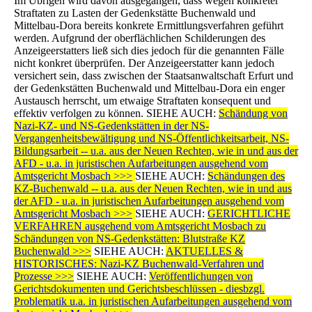
Im Übrigen wird davon ausgegangen, dass wegen konkreter
Straftaten zu Lasten der Gedenkstätte Buchenwald und
Mittelbau-Dora bereits konkrete Ermittlungsverfahren geführt
werden. Aufgrund der oberflächlichen Schilderungen des
Anzeigeerstatters ließ sich dies jedoch für die genannten Fälle
nicht konkret überprüfen. Der Anzeigeerstatter kann jedoch
versichert sein, dass zwischen der Staatsanwaltschaft Erfurt und
der Gedenkstätten Buchenwald und Mittelbau-Dora ein enger
Austausch herrscht, um etwaige Straftaten konsequent und
effektiv verfolgen zu können. SIEHE AUCH:
Schändung von
Nazi-KZ- und NS-Gedenkstätten in der NS-
Vergangenheitsbewältigung und NS-Öffentlichkeitsarbeit, NS-
Bildungsarbeit -- u.a. aus der Neuen Rechten, wie in und aus der
AFD - u.a. in juristischen Aufarbeitungen ausgehend vom
Amtsgericht Mosbach >>>
SIEHE AUCH:
Schändungen des
KZ-Buchenwald -- u.a. aus der Neuen Rechten, wie in und aus
der AFD - u.a. in juristischen Aufarbeitungen ausgehend vom
Amtsgericht Mosbach >>>
SIEHE AUCH:
GERICHTLICHE
VERFAHREN ausgehend vom Amtsgericht Mosbach zu
Schändungen von NS-Gedenkstätten: Blutstraße KZ
Buchenwald >>>
SIEHE AUCH:
AKTUELLES &
HISTORISCHES: Nazi-KZ Buchenwald-Verfahren und
Prozesse >>>
SIEHE AUCH:
Veröffentlichungen von
Gerichtsdokumenten und Gerichtsbeschlüssen - diesbzgl.
Problematik u.a. in juristischen Aufarbeitungen ausgehend vom