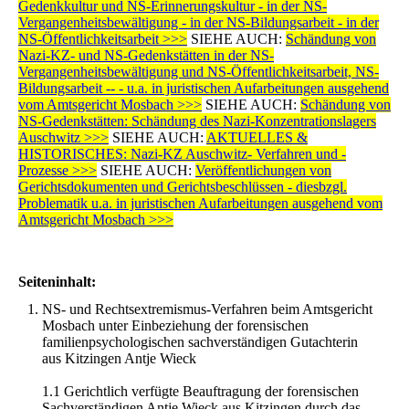
Gedenkkultur und NS-Erinnerungskultur - in der NS-
Vergangenheitsbewältigung - in der NS-Bildungsarbeit - in der
NS-Öffentlichkeitsarbeit >>>
SIEHE AUCH:
Schändung von
Nazi-KZ- und NS-Gedenkstätten in der NS-
Vergangenheitsbewältigung und NS-Öffentlichkeitsarbeit, NS-
Bildungsarbeit -- - u.a. in juristischen Aufarbeitungen ausgehend
vom Amtsgericht Mosbach >>>
SIEHE AUCH:
Schändung von
NS-Gedenkstätten: Schändung des Nazi-Konzentrationslagers
Auschwitz >>>
SIEHE AUCH:
AKTUELLES &
HISTORISCHES: Nazi-KZ Auschwitz- Verfahren und -
Prozesse >>>
SIEHE AUCH:
Veröffentlichungen von
Gerichtsdokumenten und Gerichtsbeschlüssen - diesbzgl.
Problematik u.a. in juristischen Aufarbeitungen ausgehend vom
Amtsgericht Mosbach >>>
Seiteninhalt:
NS- und Rechtsextremismus-Verfahren beim Amtsgericht
Mosbach unter Einbeziehung der forensischen
familienpsychologischen sachverständigen Gutachterin
aus Kitzingen Antje Wieck
1.1 Gerichtlich verfügte Beauftragung der forensischen
Sachverständigen Antje Wieck aus Kitzingen durch das