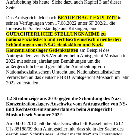
Aufarbeitung bis heute. Siehe dazu auch Kapitel 3 auf dieser
Seite.
Das Amtsgericht Mosbach
BEAUFTRAGT EXPLIZIT
in
seinen Verfügungen vom 17.08.2022 unter 6F 202/21 die
forensische Sachverständige aus Kitzingen, eine
GUTACHTERLICHE STELLUNGNAHME
zu
nationalsozialistisch und rechtsextremistisch-orientierten
Schändungen von NS-Gedenkstätten und Nazi-
Konzentrationslager-Gedenkstätten
am Beispiel des
Antragstellers von NS-Verfahren beim Amtsgericht Mosbach in
2022 mit seinen jahrelangen Bemühungen um die
außergerichtliche und gerichtliche Aufarbeitung von
Nationalsozialistischem Unrecht und Nationalsozialistischen
Verbrechen an das deutsche BRD-Amtsgericht Mosbach im Jahr
2022 zu erstellen.
1.2 Strafanzeige aus 2010 gegen die Schändung des Nazi-
Konzentrationslagers Auschwitz vom Antragsteller von NS-
und Rechtsextremismusverfahren beim Amtsgericht
Mosbach seit Sommer 2022
Am 04.01.2010 teilt die Staatsanwaltschaft Kassel unter 1612
UJs 85188/09 dem Antragsteller mit, dass sie in der Sache des
gestohlenen Schriftzuges „Arbeit macht frei“ am Eingangstor