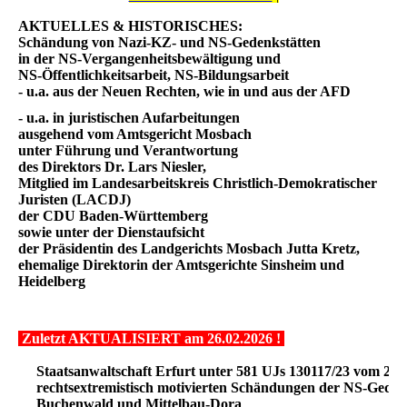
AKTUELLES & HISTORISCHES:
Schändung von Nazi-KZ- und NS-Gedenkstätten
in der NS-Vergangenheitsbewältigung und
NS-Öffentlichkeitsarbeit, NS-Bildungsarbeit
- u.a. aus der Neuen Rechten, wie in und aus der AFD
- u.a. in juristischen Aufarbeitungen
ausgehend vom Amtsgericht Mosbach
unter Führung und Verantwortung
des Direktors Dr. Lars Niesler,
Mitglied im Landesarbeitskreis Christlich-Demokratischer
Juristen (LACDJ)
der CDU Baden-Württemberg
sowie unter der Dienstaufsicht
der Präsidentin des Landgerichts Mosbach Jutta Kretz,
ehemalige Direktorin der Amtsgerichte Sinsheim und
Heidelberg
Zuletzt AKTUALISIERT am 26.02.2026 !
Staatsanwaltschaft Erfurt unter 581 UJs 130117/23 vom 22.
rechtsextremistisch motivierten Schändungen der NS-Geden
Buchenwald und Mittelbau-Dora