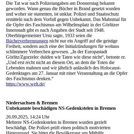
Die Tat war nach Polizeiangaben am Donnerstag bekannt
geworden. Wann genau die Bücher in Brand gesetzt wurden
und woher sie stammten, ist unklar. Polizei und Staatsschutz
ermitteln nach dem Vorfall gegen Unbekannt. Das Mahnmal für
die Opfer des Faschismus am Wilhelmsplatz in der Görlitzer
Innenstadt gibt es nach Angaben der Stadt seit 1948.
Oberbürgermeister Ursu sagte, 1933 seien die
Bücherverbrennungen
nicht nur ein Angriff auf die geistige
Freiheit, sondern auch eine der Initialzündungen für weitaus
schlimmere Verbrechen gewesen. „In der Europastadt
Görlitz/Zgorzelec dulden wir Taten wie diese nicht“, betonte er.
„Und erst recht nicht an diesem Ort, an dem die Toten die
Lebenden mahnen und wir jährlich anlässlich des Holocaust-
Gedenktages am 27. Januar mit einer Veranstaltung an die Opfer
des Faschismus denken.“
https://www.welt.de/
Niedersachsen & Bremen
Unbekannte beschädigen NS-Gedenkstelen in Bremen
26.09.2025, 14:24 Uhr
Mehrere NS-Gedenkstelen in Bremen wurden gezielt
beschädigt. Die Polizei prüft einen politisch motivierten
Hintergrund. Sie bittet die Bevölkerung um Mithilfe.