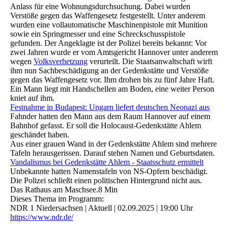
Anlass für eine Wohnungsdurchsuchung. Dabei wurden
Verstöße gegen das Waffengesetz festgestellt. Unter anderem
wurden eine vollautomatische Maschinenpistole mit Munition
sowie ein Springmesser und eine Schreckschusspistole
gefunden. Der Angeklagte ist der Polizei bereits bekannt: Vor
zwei Jahren wurde er vom Amtsgericht Hannover unter anderem
wegen
Volksverhetzung
verurteilt. Die Staatsanwaltschaft wirft
ihm nun Sachbeschädigung an der Gedenkstätte und Verstöße
gegen das Waffengesetz vor. Ihm drohen bis zu fünf Jahre Haft.
Ein Mann liegt mit Handschellen am Boden, eine weiter Person
kniet auf ihm.
Festnahme in Budapest: Ungarn liefert deutschen Neonazi aus
Fahnder hatten den Mann aus dem Raum Hannover auf einem
Bahnhof gefasst. Er soll die Holocaust-Gedenkstätte Ahlem
geschändet haben.
Aus einer grauen Wand in der Gedenkstätte Ahlem sind mehrere
Tafeln herausgerissen. Darauf stehen Namen und Geburtsdaten.
Vandalismus bei Gedenkstätte Ahlem - Staatsschutz ermittelt
Unbekannte hatten Namenstafeln von NS-Opfern beschädigt.
Die Polizei schließt einen politischen Hintergrund nicht aus.
Das Rathaus am Maschsee.8 Min
Dieses Thema im Programm:
NDR 1 Niedersachsen | Aktuell | 02.09.2025 | 19:00 Uhr
https://www.ndr.de/