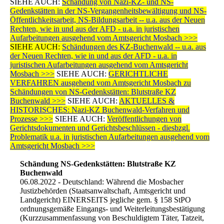
SIEHE AUCH:
Schändung von Nazi-KZ- und NS-
Gedenkstätten in der NS-Vergangenheitsbewältigung und NS-
Öffentlichkeitsarbeit, NS-Bildungsarbeit -- u.a. aus der Neuen
Rechten, wie in und aus der AFD - u.a. in juristischen
Aufarbeitungen ausgehend vom Amtsgericht Mosbach >>>
SIEHE AUCH:
Schändungen des KZ-Buchenwald -- u.a. aus
der Neuen Rechten, wie in und aus der AFD - u.a. in
juristischen Aufarbeitungen ausgehend vom Amtsgericht
Mosbach >>>
SIEHE AUCH:
GERICHTLICHE
VERFAHREN ausgehend vom Amtsgericht Mosbach zu
Schändungen von NS-Gedenkstätten: Blutstraße KZ
Buchenwald >>>
SIEHE AUCH:
AKTUELLES &
HISTORISCHES: Nazi-KZ Buchenwald-Verfahren und
Prozesse >>>
SIEHE AUCH:
Veröffentlichungen von
Gerichtsdokumenten und Gerichtsbeschlüssen - diesbzgl.
Problematik u.a. in juristischen Aufarbeitungen ausgehend vom
Amtsgericht Mosbach >>>
Schändung NS-Gedenkstätten: Blutstraße KZ
Buchenwald
06.08.2022 - Deutschland: Während die Mosbacher
Justizbehörden (Staatsanwaltschaft, Amtsgericht und
Landgericht) EINERSEITS jegliche gem. § 158 StPO
ordnungsgemäße Eingangs- und Weiterleitungsbestätigung
(Kurzzusammenfassung von Beschuldigtem Täter, Tatzeit,