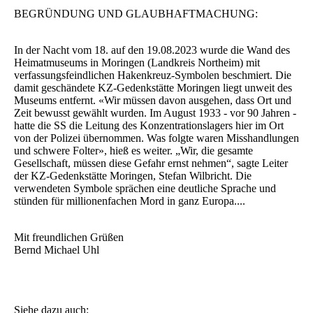
BEGRÜNDUNG UND GLAUBHAFTMACHUNG:
In der Nacht vom 18. auf den 19.08.2023 wurde die Wand des
Heimatmuseums in Moringen (Landkreis Northeim) mit
verfassungsfeindlichen Hakenkreuz-Symbolen beschmiert. Die
damit geschändete KZ-Gedenkstätte Moringen liegt unweit des
Museums entfernt. «Wir müssen davon ausgehen, dass Ort und
Zeit bewusst gewählt wurden. Im August 1933 - vor 90 Jahren -
hatte die SS die Leitung des Konzentrationslagers hier im Ort
von der Polizei übernommen. Was folgte waren Misshandlungen
und schwere Folter», hieß es weiter. „Wir, die gesamte
Gesellschaft, müssen diese Gefahr ernst nehmen“, sagte Leiter
der KZ-Gedenkstätte Moringen, Stefan Wilbricht. Die
verwendeten Symbole sprächen eine deutliche Sprache und
stünden für millionenfachen Mord in ganz Europa....
Mit freundlichen Grüßen
Bernd Michael Uhl
Siehe dazu auch: