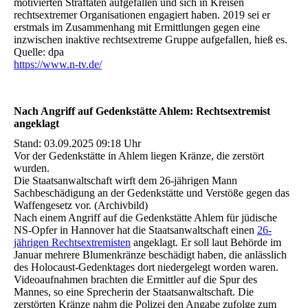
motivierten Straftaten aufgefallen und sich in Kreisen
rechtsextremer Organisationen engagiert haben. 2019 sei er
erstmals im Zusammenhang mit Ermittlungen gegen eine
inzwischen inaktive rechtsextreme Gruppe aufgefallen, hieß es.
Quelle: dpa
https://www.n-tv.de/
Nach Angriff auf Gedenkstätte Ahlem: Rechtsextremist
angeklagt
Stand: 03.09.2025 09:18 Uhr
Vor der Gedenkstätte in Ahlem liegen Kränze, die zerstört
wurden.
Die Staatsanwaltschaft wirft dem 26-jährigen Mann
Sachbeschädigung an der Gedenkstätte und Verstöße gegen das
Waffengesetz vor. (Archivbild)
Nach einem Angriff auf die Gedenkstätte Ahlem für jüdische
NS-Opfer in Hannover hat die Staatsanwaltschaft einen
26-
jährigen Rechtsextremisten
angeklagt. Er soll laut Behörde im
Januar mehrere Blumenkränze beschädigt haben, die anlässlich
des Holocaust-Gedenktages dort niedergelegt worden waren.
Videoaufnahmen brachten die Ermittler auf die Spur des
Mannes, so eine Sprecherin der Staatsanwaltschaft. Die
zerstörten Kränze nahm die Polizei den Angabe zufolge zum