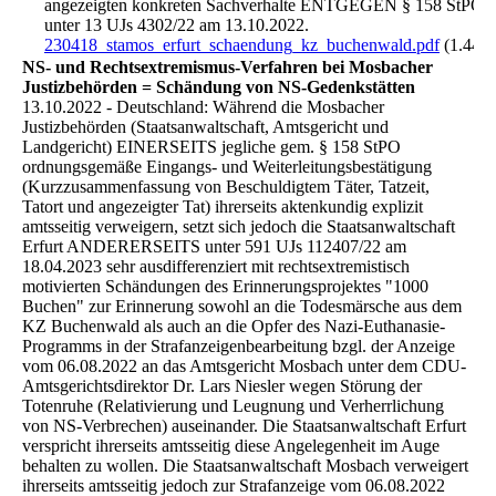
angezeigten konkreten Sachverhalte ENTGEGEN § 158 StPO
unter 13 UJs 4302/22 am 13.10.2022.
230418_stamos_erfurt_schaendung_kz_buchenwald.pdf
(1.44M
NS- und Rechtsextremismus-Verfahren bei Mosbacher
Justizbehörden = Schändung von NS-Gedenkstätten
13.10.2022 - Deutschland: Während die Mosbacher
Justizbehörden (Staatsanwaltschaft, Amtsgericht und
Landgericht) EINERSEITS jegliche gem. § 158 StPO
ordnungsgemäße Eingangs- und Weiterleitungsbestätigung
(Kurzzusammenfassung von Beschuldigtem Täter, Tatzeit,
Tatort und angezeigter Tat) ihrerseits aktenkundig explizit
amtsseitig verweigern, setzt sich jedoch die Staatsanwaltschaft
Erfurt ANDERERSEITS unter 591 UJs 112407/22 am
18.04.2023 sehr ausdifferenziert mit rechtsextremistisch
motivierten Schändungen des Erinnerungsprojektes "1000
Buchen" zur Erinnerung sowohl an die Todesmärsche aus dem
KZ Buchenwald als auch an die Opfer des Nazi-Euthanasie-
Programms in der Strafanzeigenbearbeitung bzgl. der Anzeige
vom 06.08.2022 an das Amtsgericht Mosbach unter dem CDU-
Amtsgerichtsdirektor Dr. Lars Niesler wegen Störung der
Totenruhe (Relativierung und Leugnung und Verherrlichung
von NS-Verbrechen) auseinander. Die Staatsanwaltschaft Erfurt
verspricht ihrerseits amtsseitig diese Angelegenheit im Auge
behalten zu wollen. Die Staatsanwaltschaft Mosbach verweigert
ihrerseits amtsseitig jedoch zur Strafanzeige vom 06.08.2022