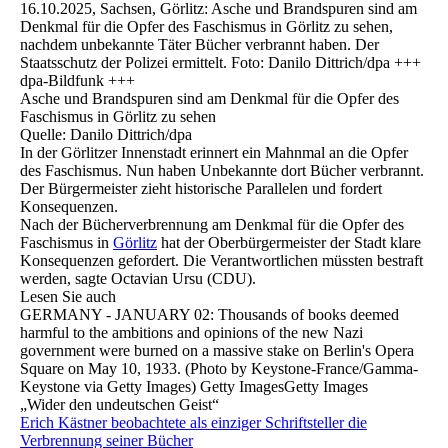
16.10.2025, Sachsen, Görlitz: Asche und Brandspuren sind am
Denkmal für die Opfer des Faschismus in Görlitz zu sehen,
nachdem unbekannte Täter Bücher verbrannt haben. Der
Staatsschutz der Polizei ermittelt. Foto: Danilo Dittrich/dpa +++
dpa-Bildfunk +++
Asche und Brandspuren sind am Denkmal für die Opfer des
Faschismus in Görlitz zu sehen
Quelle: Danilo Dittrich/dpa
In der Görlitzer Innenstadt erinnert ein Mahnmal an die Opfer
des Faschismus. Nun haben Unbekannte dort Bücher verbrannt.
Der Bürgermeister zieht historische Parallelen und fordert
Konsequenzen.
Nach der Bücherverbrennung am Denkmal für die Opfer des
Faschismus in
Görlitz
hat der Oberbürgermeister der Stadt klare
Konsequenzen gefordert. Die Verantwortlichen müssten bestraft
werden, sagte Octavian Ursu (CDU).
Lesen Sie auch
GERMANY - JANUARY 02: Thousands of books deemed
harmful to the ambitions and opinions of the new Nazi
government were burned on a massive stake on Berlin's Opera
Square on May 10, 1933. (Photo by Keystone-France/Gamma-
Keystone via Getty Images) Getty ImagesGetty Images
„Wider den undeutschen Geist“
Erich Kästner beobachtete als einziger Schriftsteller die
Verbrennung seiner Bücher