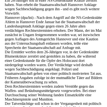
Ein 26-Jähriger soll in einer NS-Gedenkstätte Kränze zerstört
haben. Nun erhebt die Staatsanwaltschaft Hannover Anklage
wegen Sachbeschädigung gegen ihn - und es gibt noch weitere
Vorwürfe.
Hannover (dpa/lni) - Nach dem Angriff auf die NS-Gedenkstätte
Ahlem in Hannover Ende Januar hat die Staatsanwaltschaft der
Landeshauptstadt Anklage gegen einen 26 Jahre alten
verdächtigen Rechtsextremisten erhoben. Der Mann, der im Mai
zunächst in Ungarn festgenommen worden war, sei inzwischen
gegen Auflagen des Amtsgerichts Hannover und eine Kaution
aus der Untersuchungshaft entlassen worden, teilte eine
Sprecherin der Staatsanwaltschaft auf Anfrage mit.
Die Ermittler werfen dem 26-Jährigen vor, in der Gedenkstätte
Blumenkränze zerstört und gestohlen zu haben, die während
einer Gedenkstunde für die Opfer des Holocaust dort
niedergelegt worden waren. Der Verdächtige wird deshalb
wegen Sachbeschädigung angeklagt. Polizei und
Staatsanwaltschaft gehen von einer politisch motivierten Tat aus.
Früheren Angaben zufolge ist der mutmaßliche Täter auf Bildern
der Kameraüberwachung zu sehen.
Dem Rechtsextremisten werden zudem Verstöße gegen das
Waffen- und Betäubungsmittelgesetz vorgeworfen. Bei einer
Durchsuchung seiner Wohnung fanden Einsatzkräfte eine
Maschinenpistole und Munition.
Der Tatverdächtige soll schon in der Vergangenheit mit politisch