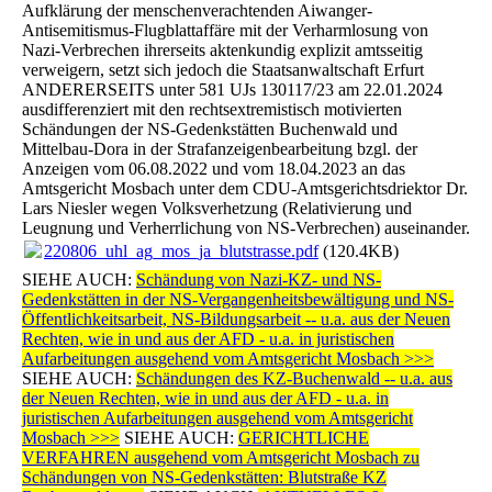
Aufklärung der menschenverachtenden Aiwanger-
Antisemitismus-Flugblattaffäre mit der Verharmlosung von
Nazi-Verbrechen ihrerseits aktenkundig explizit amtsseitig
verweigern, setzt sich jedoch die Staatsanwaltschaft Erfurt
ANDERERSEITS unter 581 UJs 130117/23 am 22.01.2024
ausdifferenziert mit den rechtsextremistisch motivierten
Schändungen der NS-Gedenkstätten Buchenwald und
Mittelbau-Dora in der Strafanzeigenbearbeitung bzgl. der
Anzeigen vom 06.08.2022 und vom 18.04.2023 an das
Amtsgericht Mosbach unter dem CDU-Amtsgerichtsdriektor Dr.
Lars Niesler wegen Volksverhetzung (Relativierung und
Leugnung und Verherrlichung von NS-Verbrechen) auseinander.
220806_uhl_ag_mos_ja_blutstrasse.pdf
(120.4KB)
SIEHE AUCH:
Schändung von Nazi-KZ- und NS-
Gedenkstätten in der NS-Vergangenheitsbewältigung und NS-
Öffentlichkeitsarbeit, NS-Bildungsarbeit -- u.a. aus der Neuen
Rechten, wie in und aus der AFD - u.a. in juristischen
Aufarbeitungen ausgehend vom Amtsgericht Mosbach >>>
SIEHE AUCH:
Schändungen des KZ-Buchenwald -- u.a. aus
der Neuen Rechten, wie in und aus der AFD - u.a. in
juristischen Aufarbeitungen ausgehend vom Amtsgericht
Mosbach >>>
SIEHE AUCH:
GERICHTLICHE
VERFAHREN ausgehend vom Amtsgericht Mosbach zu
Schändungen von NS-Gedenkstätten: Blutstraße KZ