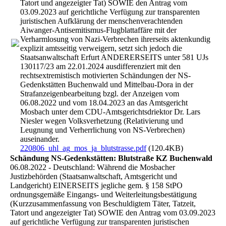
Tatort und angezeigter Tat) SOWIE den Antrag vom
03.09.2023 auf gerichtliche Verfügung zur transparenten
juristischen Aufklärung der menschenverachtenden
Aiwanger-Antisemitismus-Flugblattaffäre mit der
Verharmlosung von Nazi-Verbrechen ihrerseits aktenkundig
explizit amtsseitig verweigern, setzt sich jedoch die
Staatsanwaltschaft Erfurt ANDERERSEITS unter 581 UJs
130117/23 am 22.01.2024 ausdifferenziert mit den
rechtsextremistisch motivierten Schändungen der NS-
Gedenkstätten Buchenwald und Mittelbau-Dora in der
Strafanzeigenbearbeitung bzgl. der Anzeigen vom
06.08.2022 und vom 18.04.2023 an das Amtsgericht
Mosbach unter dem CDU-Amtsgerichtsdriektor Dr. Lars
Niesler wegen Volksverhetzung (Relativierung und
Leugnung und Verherrlichung von NS-Verbrechen)
auseinander.
220806_uhl_ag_mos_ja_blutstrasse.pdf
(120.4KB)
Schändung NS-Gedenkstätten: Blutstraße KZ Buchenwald
06.08.2022 - Deutschland: Während die Mosbacher
Justizbehörden (Staatsanwaltschaft, Amtsgericht und
Landgericht) EINERSEITS jegliche gem. § 158 StPO
ordnungsgemäße Eingangs- und Weiterleitungsbestätigung
(Kurzzusammenfassung von Beschuldigtem Täter, Tatzeit,
Tatort und angezeigter Tat) SOWIE den Antrag vom 03.09.2023
auf gerichtliche Verfügung zur transparenten juristischen