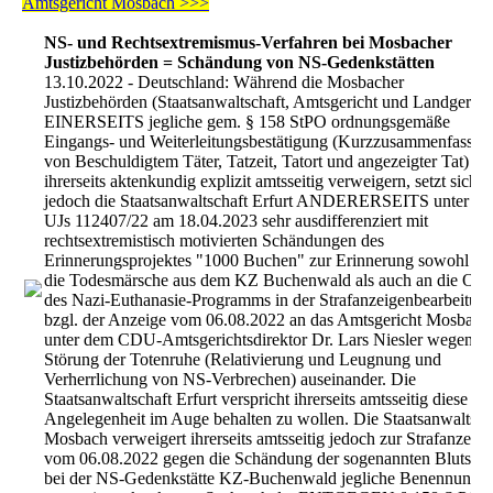
Amtsgericht Mosbach >>>
NS- und Rechtsextremismus-Verfahren bei Mosbacher
Justizbehörden = Schändung von NS-Gedenkstätten
13.10.2022 - Deutschland: Während die Mosbacher
Justizbehörden (Staatsanwaltschaft, Amtsgericht und Landgerich
EINERSEITS jegliche gem. § 158 StPO ordnungsgemäße
Eingangs- und Weiterleitungsbestätigung (Kurzzusammenfassun
von Beschuldigtem Täter, Tatzeit, Tatort und angezeigter Tat)
ihrerseits aktenkundig explizit amtsseitig verweigern, setzt sich
jedoch die Staatsanwaltschaft Erfurt ANDERERSEITS unter 59
UJs 112407/22 am 18.04.2023 sehr ausdifferenziert mit
rechtsextremistisch motivierten Schändungen des
Erinnerungsprojektes "1000 Buchen" zur Erinnerung sowohl an
die Todesmärsche aus dem KZ Buchenwald als auch an die Opf
des Nazi-Euthanasie-Programms in der Strafanzeigenbearbeitun
bzgl. der Anzeige vom 06.08.2022 an das Amtsgericht Mosbach
unter dem CDU-Amtsgerichtsdirektor Dr. Lars Niesler wegen
Störung der Totenruhe (Relativierung und Leugnung und
Verherrlichung von NS-Verbrechen) auseinander. Die
Staatsanwaltschaft Erfurt verspricht ihrerseits amtsseitig diese
Angelegenheit im Auge behalten zu wollen. Die Staatsanwaltsch
Mosbach verweigert ihrerseits amtsseitig jedoch zur Strafanzeige
vom 06.08.2022 gegen die Schändung der sogenannten Blutstra
bei der NS-Gedenkstätte KZ-Buchenwald jegliche Benennung d