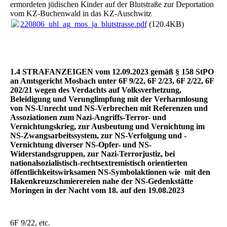
ermordeten jüdischen Kinder auf der Blutstraße zur Deportation
vom KZ-Buchenwald in das KZ-Auschwitz
220806_uhl_ag_mos_ja_blutstrasse.pdf
(120.4KB)
1.4 STRAFANZEIGEN vom 12.09.2023 gemäß § 158 StPO
an Amtsgericht Mosbach unter 6F 9/22, 6F 2/23, 6F 2/22, 6F
202/21 wegen des Verdachts auf Volksverhetzung,
Beleidigung und Verunglimpfung mit der Verharmlosung
von NS-Unrecht und NS-Verbrechen mit Referenzen und
Assoziationen zum Nazi-Angriffs-Terror- und
Vernichtungskrieg, zur Ausbeutung und Vernichtung im
NS-Zwangsarbeitssystem, zur NS-Verfolgung und -
Vernichtung diverser NS-Opfer- und NS-
Widerstandsgruppen, zur Nazi-Terrorjustiz, bei
nationalsozialistisch-rechtsextremistisch orientierten
öffentlichkeitswirksamen NS-Symbolaktionen wie mit den
Hakenkreuzschmierereien nahe der NS-Gedenkstätte
Moringen in der Nacht vom 18. auf den 19.08.2023
6F 9/22, etc.