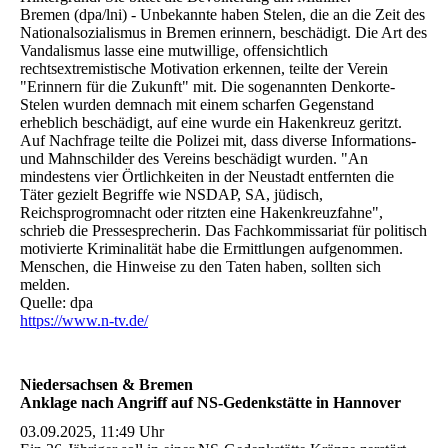
Bremen (dpa/lni) - Unbekannte haben Stelen, die an die Zeit des
Nationalsozialismus in Bremen erinnern, beschädigt. Die Art des
Vandalismus lasse eine mutwillige, offensichtlich
rechtsextremistische Motivation erkennen, teilte der Verein
"Erinnern für die Zukunft" mit. Die sogenannten Denkorte-
Stelen wurden demnach mit einem scharfen Gegenstand
erheblich beschädigt, auf eine wurde ein Hakenkreuz geritzt.
Auf Nachfrage teilte die Polizei mit, dass diverse Informations-
und Mahnschilder des Vereins beschädigt wurden. "An
mindestens vier Örtlichkeiten in der Neustadt entfernten die
Täter gezielt Begriffe wie NSDAP, SA, jüdisch,
Reichsprogromnacht oder ritzten eine Hakenkreuzfahne",
schrieb die Pressesprecherin. Das Fachkommissariat für politisch
motivierte Kriminalität habe die Ermittlungen aufgenommen.
Menschen, die Hinweise zu den Taten haben, sollten sich
melden.
Quelle: dpa
https://www.n-tv.de/
Niedersachsen & Bremen
Anklage nach Angriff auf NS-Gedenkstätte in Hannover
03.09.2025, 11:49 Uhr