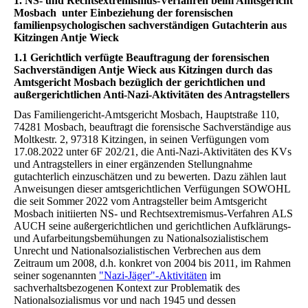
1. NS- und Rechtsextremismus-Verfahren beim Amtsgericht
Mosbach unter Einbeziehung der forensischen
familienpsychologischen sachverständigen Gutachterin aus
Kitzingen Antje Wieck
1.1 Gerichtlich verfügte Beauftragung der forensischen
Sachverständigen Antje Wieck aus Kitzingen durch das
Amtsgericht Mosbach bezüglich der gerichtlichen und
außergerichtlichen Anti-Nazi-Aktivitäten des Antragstellers
Das Familiengericht-Amtsgericht Mosbach, Hauptstraße 110,
74281 Mosbach, beauftragt die forensische Sachverständige aus
Moltkestr. 2, 97318 Kitzingen, in seinen Verfügungen vom
17.08.2022 unter 6F 202/21, die Anti-Nazi-Aktivitäten des KVs
und Antragstellers in einer ergänzenden Stellungnahme
gutachterlich einzuschätzen und zu bewerten. Dazu zählen laut
Anweisungen dieser amtsgerichtlichen Verfügungen SOWOHL
die seit Sommer 2022 vom Antragsteller beim Amtsgericht
Mosbach initiierten NS- und Rechtsextremismus-Verfahren ALS
AUCH seine außergerichtlichen und gerichtlichen Aufklärungs-
und Aufarbeitungsbemühungen zu Nationalsozialistischem
Unrecht und Nationalsozialistischen Verbrechen aus dem
Zeitraum um 2008, d.h. konkret von 2004 bis 2011, im Rahmen
seiner sogenannten
"Nazi-Jäger"-Aktivitäten
im
sachverhaltsbezogenen Kontext zur Problematik des
Nationalsozialismus vor und nach 1945 und dessen