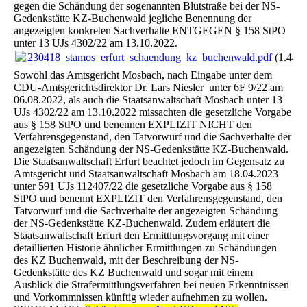
gegen die Schändung der sogenannten Blutstraße bei der NS-
Gedenkstätte KZ-Buchenwald jegliche Benennung der
angezeigten konkreten Sachverhalte ENTGEGEN § 158 StPO
unter 13 UJs 4302/22 am 13.10.2022.
230418_stamos_erfurt_schaendung_kz_buchenwald.pdf
(1.44M
Sowohl das Amtsgericht Mosbach, nach Eingabe unter dem
CDU-Amtsgerichtsdirektor Dr. Lars Niesler unter 6F 9/22 am
06.08.2022, als auch die Staatsanwaltschaft Mosbach unter 13
UJs 4302/22 am 13.10.2022 missachten die gesetzliche Vorgabe
aus § 158 StPO und benennen EXPLIZIT NICHT den
Verfahrensgegenstand, den Tatvorwurf und die Sachverhalte der
angezeigten Schändung der NS-Gedenkstätte KZ-Buchenwald.
Die Staatsanwaltschaft Erfurt beachtet jedoch im Gegensatz zu
Amtsgericht und Staatsanwaltschaft Mosbach am 18.04.2023
unter 591 UJs 112407/22 die gesetzliche Vorgabe aus § 158
StPO und benennt EXPLIZIT den Verfahrensgegenstand, den
Tatvorwurf und die Sachverhalte der angezeigten Schändung
der NS-Gedenkstätte KZ-Buchenwald. Zudem erläutert die
Staatsanwaltschaft Erfurt den Ermittlungsvorgang mit einer
detaillierten Historie ähnlicher Ermittlungen zu Schändungen
des KZ Buchenwald, mit der Beschreibung der NS-
Gedenkstätte des KZ Buchenwald und sogar mit einem
Ausblick die Strafermittlungsverfahren bei neuen Erkenntnissen
und Vorkommnissen künftig wieder aufnehmen zu wollen.