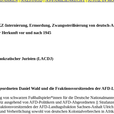
RFAHREN
|
NAZI-JAGD
|
NS-FAMILIENRECHT
|
JUSTIZ IN M
KZ-Internierung, Ermordung, Zwangssterilisierung von deutsch-Af
er Herkunft vor und nach 1945
emokratischer Juristen (LACDJ)
eordneten Daniel Wald und die Fraktionsvorsitzenden der AFD-L
g von schwarzen Fußballspieler*innen für die Deutsche Nationalmanns
weiz ausgehend von AFD-Politikern und AFD-Abgeordneten ||| Strafa
raktionsvorsitzenden der AFD-Landtagsfraktion Sachsen-Anhalt Ulric
d Verherrlichung sowohl von deutschen Kolonialverbrechen in Afrika a