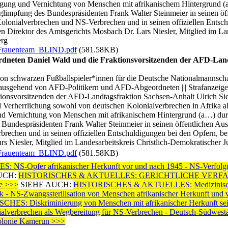
rfolgung und Vernichtung von Menschen mit afrikanischem Hintergrund
impfung des Bundespräsidenten Frank Walter Steinmeier in seinen öf
lonialverbrechen und NS-Verbrechen und in seinen offiziellen Entschu
Direktor des Amtsgerichts Mosbach Dr. Lars Niesler, Mitglied im Lan
erg
auenteam_BLIND.pdf
(581.58KB)
dneten Daniel Wald und die Fraktionsvorsitzenden der AFD-Land
on schwarzen Fußballspieler*innen für die Deutsche Nationalmannsch
z ausgehend von AFD-Politikern und AFD-Abgeordneten ||| Strafanze
tionsvorsitzenden der AFD-Landtagsfraktion Sachsen-Anhalt Ulrich S
erherrlichung sowohl von deutschen Kolonialverbrechen in Afrika als 
g und Vernichtung von Menschen mit afrikanischem Hintergrund (a…) d
Bundespräsidenten Frank Walter Steinmeier in seinen öffentlichen A
brechen und in seinen offiziellen Entschuldigungen bei den Opfern, 
ars Niesler, Mitglied im Landesarbeitskreis Christlich-Demokratisch
auenteam_BLIND.pdf
(581.58KB)
Opfer afrikanischer Herkunft vor und nach 1945 - NS-Verfolgung
UCH:
HISTORISCHES & AKTUELLES: GERICHTLICHE VERFAHREN:
e >>>
SIEHE AUCH:
HISTORISCHES & AKTUELLES: Medizinische u
itik - NS-Zwangssterilisation von Menschen afrikanischer Herkunft und
: Diskriminierung von Menschen mit afrikanischer Herkunft sei
verbrechen als Wegbereitung für NS-Verbrechen - Deutsch-Südwestafr
Kolonie Kamerun >>>