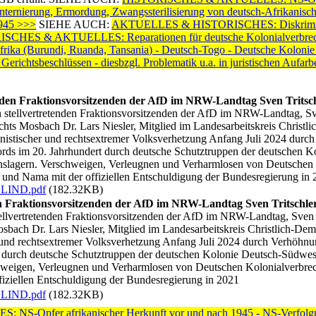
ernierung, Ermordung, Zwangssterilisierung von deutsch-Afrikanische
1945 >>>
SIEHE AUCH:
AKTUELLES & HISTORISCHES: Diskriminier
SCHES & AKTUELLES: Reparationen für deutsche Kolonialverbreche
afrika (Burundi, Ruanda, Tansania) - Deutsch-Togo - Deutsche Kolon
erichtsbeschlüssen - diesbzgl. Problematik u.a. in juristischen Auf
en Fraktionsvorsitzenden der AfD im NRW-Landtag Sven Tritsc
lvertretenden Fraktionsvorsitzenden der AfD im NRW-Landtag, Sven
chts Mosbach Dr. Lars Niesler, Mitglied im Landesarbeitskreis Chris
nistischer und rechtsextremer Volksverhetzung Anfang Juli 2024 dur
ords im 20. Jahrhundert durch deutsche Schutztruppen der deutschen K
onslagern. Verschweigen, Verleugnen und Verharmlosen von Deutschen K
nd Nama mit der offiziellen Entschuldigung der Bundesregierung in
BLIND.pdf
(182.32KB)
Fraktionsvorsitzenden der AfD im NRW-Landtag Sven Tritschle
rtretenden Fraktionsvorsitzenden der AfD im NRW-Landtag, Sven Tri
osbach Dr. Lars Niesler, Mitglied im Landesarbeitskreis Christlich-D
 und rechtsextremer Volksverhetzung Anfang Juli 2024 durch Verhöhnu
 durch deutsche Schutztruppen der deutschen Kolonie Deutsch-Südwesta
hweigen, Verleugnen und Verharmlosen von Deutschen Kolonialverbrec
iziellen Entschuldigung der Bundesregierung in 2021
BLIND.pdf
(182.32KB)
Opfer afrikanischer Herkunft vor und nach 1945 - NS-Verfolgung