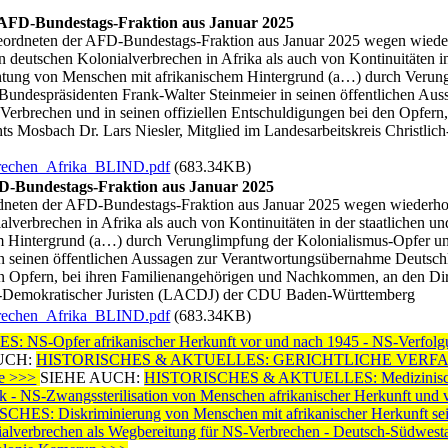
r AFD-Bundestags-Fraktion aus Januar 2025
eordneten der AFD-Bundestags-Fraktion aus Januar 2025 wegen wieder
eutschen Kolonialverbrechen in Afrika als auch von Kontinuitäten in d
ichtung von Menschen mit afrikanischem Hintergrund (a…) durch Veru
undespräsidenten Frank-Walter Steinmeier in seinen öffentlichen Au
erbrechen und in seinen offiziellen Entschuldigungen bei den Opfern,
s Mosbach Dr. Lars Niesler, Mitglied im Landesarbeitskreis Christl
chen_Afrika_BLIND.pdf
(683.34KB)
FD-Bundestags-Fraktion aus Januar 2025
dneten der AFD-Bundestags-Fraktion aus Januar 2025 wegen wiederho
erbrechen in Afrika als auch von Kontinuitäten in der staatlichen und 
m Hintergrund (a…) durch Verunglimpfung der Kolonialismus-Opfer 
in seinen öffentlichen Aussagen zur Verantwortungsübernahme Deutsc
den Opfern, bei ihren Familienangehörigen und Nachkommen, an den Di
lich-Demokratischer Juristen (LACDJ) der CDU Baden-Württemberg
chen_Afrika_BLIND.pdf
(683.34KB)
Opfer afrikanischer Herkunft vor und nach 1945 - NS-Verfolgung
UCH:
HISTORISCHES & AKTUELLES: GERICHTLICHE VERFAHREN:
e >>>
SIEHE AUCH:
HISTORISCHES & AKTUELLES: Medizinische u
itik - NS-Zwangssterilisation von Menschen afrikanischer Herkunft und
: Diskriminierung von Menschen mit afrikanischer Herkunft sei
ialverbrechen als Wegbereitung für NS-Verbrechen - Deutsch-Südwesta