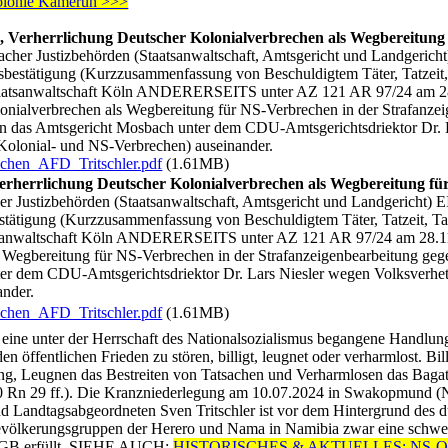
Kolonie Kamerun >>>
, Verherrlichung Deutscher Kolonialverbrechen als Wegbereitung
cher Justizbehörden (Staatsanwaltschaft, Amtsgericht und Landgeri
estätigung (Kurzzusammenfassung von Beschuldigtem Täter, Tatzeit, T
e Staatsanwaltschaft Köln ANDERERSEITS unter AZ 121 AR 97/24 am 28.
onialverbrechen als Wegbereitung für NS-Verbrechen in der Strafanz
 an das Amtsgericht Mosbach unter dem CDU-Amtsgerichtsdriektor Dr.
Kolonial- und NS-Verbrechen) auseinander.
chen_AFD_Tritschler.pdf
(1.61MB)
erherrlichung Deutscher Kolonialverbrechen als Wegbereitung fü
r Justizbehörden (Staatsanwaltschaft, Amtsgericht und Landgericht
ätigung (Kurzzusammenfassung von Beschuldigtem Täter, Tatzeit, Tato
taatsanwaltschaft Köln ANDERERSEITS unter AZ 121 AR 97/24 am 28.11.
 Wegbereitung für NS-Verbrechen in der Strafanzeigenbearbeitung gege
er dem CDU-Amtsgerichtsdriektor Dr. Lars Niesler wegen Volksverhe
ander.
chen_AFD_Tritschler.pdf
(1.61MB)
eine unter der Herrschaft des Nationalsozialismus begangene Handlung
 den öffentlichen Frieden zu stören, billigt, leugnet oder verharmlost. B
ung, Leugnen das Bestreiten von Tatsachen und Verharmlosen das Bagate
130 Rn 29 ff.). Die Kranzniederlegung am 10.07.2024 in Swakopmund 
d Landtagsabgeordneten Sven Tritschler ist vor dem Hintergrund des d
völkerungsgruppen der Herero und Nama in Namibia zwar eine schwer e
StGB erfüllt. SIEHE AUCH:
HISTORISCHES & AKTUELLES: NS-Opfer a