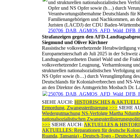
und strukturellen nationalsozialistischen Ve
Opfer und NS Opfer sowie (b…) durch Verungl
Verantwortungsübernahme Deutschlands für Ko
Familienangehörigen und Nachkommen, an den 
Juristen (LACDJ) der CDU Baden-Württemb
250706_DAB_AGMOS_AFD_Wald_DFB_Fr
Strafanzeigen gegen den AFD-Landtagsabgeor
Siegmund und Oliver Kirchner
Rassistische volksverhetzende Herabwürdigung v
Europameisterschaft ab Juli 2025 in der Schwei
Landtagsabgeordneten Daniel Wald und die Frak
volksverhetzender Leugnung, Verharmlosung und V
strukturellen nationalsozialistischen Verfolgun
NS Opfer sowie (b…) durch Verunglimpfung des 
Deutschlands für Kolonialverbrechen und NS-Ver
an den Direktor des Amtsgerichts Mosbach Dr. L
250706_DAB_AGMOS_AFD_Wald_DFB_Fr
SIEHE AUCH:
HISTORISCHES & AKTUELLES: NS-
Ermordung, Zwangssterilisierung >>>
SIEHE A
Wiedergutmachung NS-Verfolgte Martha Ndumb
nationalsozialistischen Zwangssterilisierungspol
>>>
SIEHE AUCH:
AKTUELLES & HISTORISCHES
AKTUELLES: Reparationen für deutsche Kolonial
Ruanda, Tansania) - Deutsch-Togo - Deutsche 