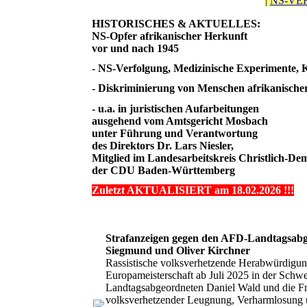
|
NS-VE
HISTORISCHES & AKTUELLES:
NS-Opfer afrikanischer Herkunft
vor und nach 1945
- NS-Verfolgung, Medizinische Experimente, 
- Diskriminierung von Menschen afrikanisch
- u.a. in juristischen Aufarbeitungen
ausgehend vom Amtsgericht Mosbach
unter Führung und Verantwortung
des Direktors Dr. Lars Niesler,
Mitglied im Landesarbeitskreis Christlich-D
der CDU Baden-Württemberg
Zuletzt AKTUALISIERT am 18.02.2026 !!!
Strafanzeigen gegen den AFD-Landtagsabg
Siegmund und Oliver Kirchner
Rassistische volksverhetzende Herabwürdigun
Europameisterschaft ab Juli 2025 in der Sch
Landtagsabgeordneten Daniel Wald und die F
volksverhetzender Leugnung, Verharmlosung un