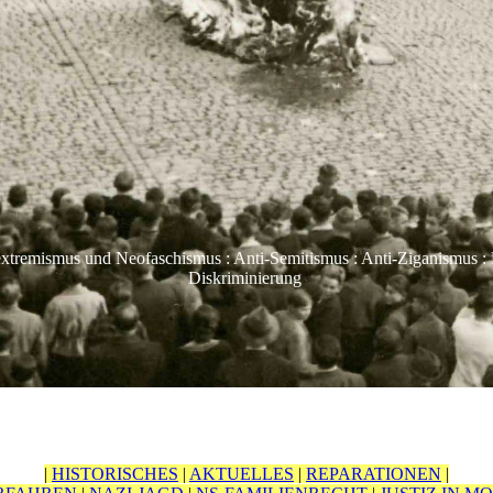
extremismus und Neofaschismus : Anti-Semitismus : Anti-Ziganismus : 
Diskriminierung
|
HISTORISCHES
|
AKTUELLES
|
REPARATIONEN
|