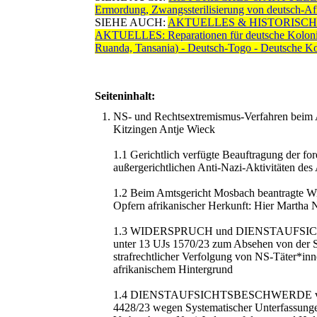
Ermordung, Zwangssterilisierung von deutsch-Af
SIEHE AUCH:
AKTUELLES & HISTORISCHES: Di
AKTUELLES: Reparationen für deutsche Kolonial
Ruanda, Tansania) - Deutsch-Togo - Deutsche 
Seiteninhalt:
NS- und Rechtsextremismus-Verfahren beim A
Kitzingen Antje Wieck
1.1 Gerichtlich verfügte Beauftragung der f
außergerichtlichen Anti-Nazi-Aktivitäten des 
1.2 Beim Amtsgericht Mosbach beantragte W
Opfern afrikanischer Herkunft: Hier Martha
1.3 WIDERSPRUCH und DIENSTAUFSICHTSB
unter 13 UJs 1570/23 zum Absehen von der Stra
strafrechtlicher Verfolgung von NS-Täter*inn
afrikanischem Hintergrund
1.4 DIENSTAUFSICHTSBESCHWERDE vom 02.0
4428/23 wegen Systematischer Unterfassunge