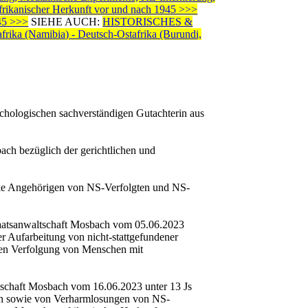
afrikanischer Herkunft vor und nach 1945 >>>
45 >>>
SIEHE AUCH:
HISTORISCHES &
ika (Namibia) - Deutsch-Ostafrika (Burundi,
chologischen sachverständigen Gutachterin aus
ach bezüglich der gerichtlichen und
ie Angehörigen von NS-Verfolgten und NS-
nwaltschaft Mosbach vom 05.06.2023
er Aufarbeitung von nicht-stattgefundener
schen Verfolgung von Menschen mit
aft Mosbach vom 16.06.2023 unter 13 Js
gen sowie von Verharmlosungen von NS-