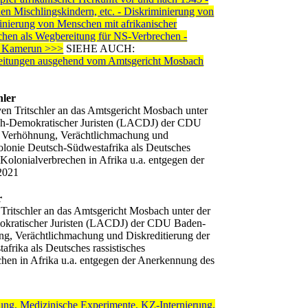
n Mischlingskindern, etc. - Diskriminierung von
ung von Menschen mit afrikanischer
n als Wegbereitung für NS-Verbrechen -
ie Kamerun >>>
SIEHE AUCH:
arbeitungen ausgehend vom Amtsgericht Mosbach
hler
 Tritschler an das Amtsgericht Mosbach unter
tlich-Demokratischer Juristen (LACDJ) der CDU
ch Verhöhnung, Verächtlichmachung und
olonie Deutsch-Südwestafrika als Deutsches
olonialverbrechen in Afrika u.a. entgegen der
 2021
r
tschler an das Amtsgericht Mosbach unter der
emokratischer Juristen (LACDJ) der CDU Baden-
ng, Verächtlichmachung und Diskreditierung der
frika als Deutsches rassistisches
hen in Afrika u.a. entgegen der Anerkennung des
, Medizinische Experimente, KZ-Internierung,