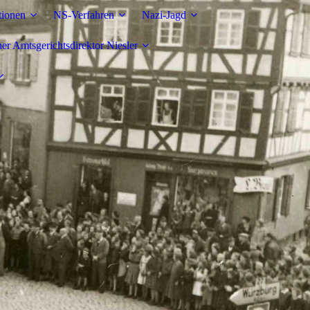
tionen
NS-Verfahren
Nazi-Jagd
r Amtsgerichtsdirektor Niesler