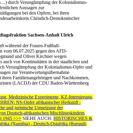
 (a…) durch Verunglimpfung der Kolonialismus-
fentlichen Aussagen zur
ldigungen bei den Opfern, bei ihren
desarbeitskreis Christlich-Demokratischer
tagsfraktion Sachsen-Anhalt Ulrich
aft während der Frauen-Fußball-
igen vom 06.07.2025 gegen den AFD-
iegmund und Oliver Kirchner wegen
auch von Kontinuitäten in der staatlichen und
urch Verunglimpfung der Kolonialismus-Opfer und
ussagen zur Verantwortungsübernahme
bei ihren Familienangehörigen und Nachkommen,
er Juristen (LACDJ) der CDU Baden-Württemberg
, Medizinische Experimente, KZ-Internierung,
 NS-Opfer afrikanischer Herkunft -
nd juristische Umsetzung der
 von Deutsch-afrikanischen Mischlingskindern
t 1945 >>>
SIEHE AUCH:
HISTORISCHES &
ika (Namibia) - Deutsch-Ostafrika (Burundi,