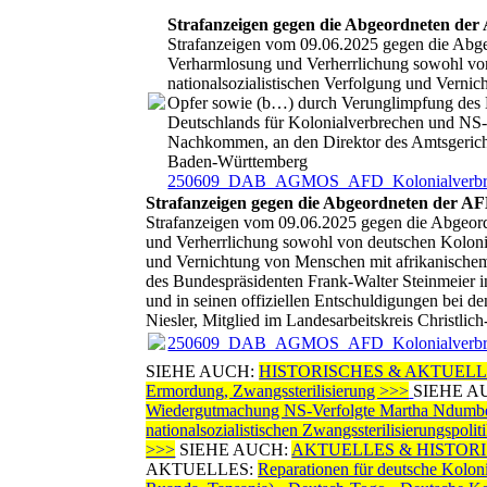
Strafanzeigen gegen die Abgeordneten de
Strafanzeigen vom 09.06.2025 gegen die Abg
Verharmlosung und Verherrlichung sowohl von d
nationalsozialistischen Verfolgung und Vern
Opfer sowie (b…) durch Verunglimpfung des B
Deutschlands für Kolonialverbrechen und NS-V
Nachkommen, an den Direktor des Amtsgericht
Baden-Württemberg
250609_DAB_AGMOS_AFD_Kolonialverbre
Strafanzeigen gegen die Abgeordneten der A
Strafanzeigen vom 09.06.2025 gegen die Abgeor
und Verherrlichung sowohl von deutschen Kolonialv
und Vernichtung von Menschen mit afrikanische
des Bundespräsidenten Frank-Walter Steinmeier 
und in seinen offiziellen Entschuldigungen bei 
Niesler, Mitglied im Landesarbeitskreis Christ
250609_DAB_AGMOS_AFD_Kolonialverbre
SIEHE AUCH:
HISTORISCHES & AKTUELLES: NS-
Ermordung, Zwangssterilisierung >>>
SIEHE A
Wiedergutmachung NS-Verfolgte Martha Ndumb
nationalsozialistischen Zwangssterilisierungspol
>>>
SIEHE AUCH:
AKTUELLES & HISTORISCHES
AKTUELLES:
Reparationen für deutsche Kolon