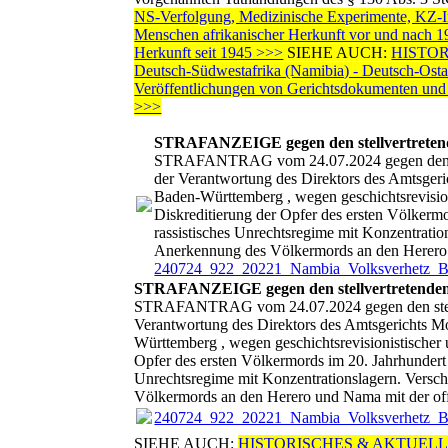
NS-Verfolgung, Medizinische Experimente, KZ-Int
Menschen afrikanischer Herkunft vor und nach 
Herkunft seit 1945 >>>
SIEHE AUCH:
HISTORI
Deutsch-Südwestafrika (Namibia) - Deutsch-Ost
Veröffentlichungen von Gerichtsdokumenten und G
>>>
STRAFANZEIGE gegen den stellvertretend
STRAFANTRAG vom 24.07.2024 gegen den stel
der Verantwortung des Direktors des Amtsgeri
Baden-Württemberg , wegen geschichtsrevisio
Diskreditierung der Opfer des ersten Völkerm
rassistisches Unrechtsregime mit Konzentrati
Anerkennung des Völkermords an den Herero u
240724_922_20221_Nambia_Volksverhetz_
STRAFANZEIGE gegen den stellvertretenden 
STRAFANTRAG vom 24.07.2024 gegen den stellve
Verantwortung des Direktors des Amtsgerichts M
Württemberg , wegen geschichtsrevisionistischer
Opfer des ersten Völkermords im 20. Jahrhundert
Unrechtsregime mit Konzentrationslagern. Versc
Völkermords an den Herero und Nama mit der off
240724_922_20221_Nambia_Volksverhetz_
SIEHE AUCH:
HISTORISCHES & AKTUELLES: NS-