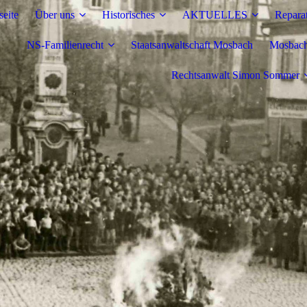
seite
Über uns
Historisches
AKTUELLES
Repara
NS-Familienrecht
Staatsanwaltschaft Mosbach
Mosbache
Rechtsanwalt Simon Sommer