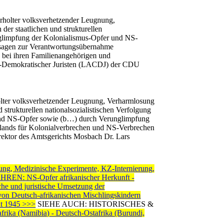
holter volksverhetzender Leugnung,
er staatlichen und strukturellen
nglimpfung der Kolonialismus-Opfer und NS-
ssagen zur Verantwortungsübernahme
 bei ihren Familienangehörigen und
ich-Demokratischer Juristen (LACDJ) der CDU
lter volksverhetzender Leugnung, Verharmlosung
strukturellen nationalsozialistischen Verfolgung
und NS-Opfer sowie (b…) durch Verunglimpfung
hlands für Kolonialverbrechen und NS-Verbrechen
rektor des Amtsgerichts Mosbach Dr. Lars
, Medizinische Experimente, KZ-Internierung,
 NS-Opfer afrikanischer Herkunft -
nd juristische Umsetzung der
 von Deutsch-afrikanischen Mischlingskindern
t 1945 >>>
SIEHE AUCH: HISTORISCHES &
frika (Namibia) - Deutsch-Ostafrika (Burundi,