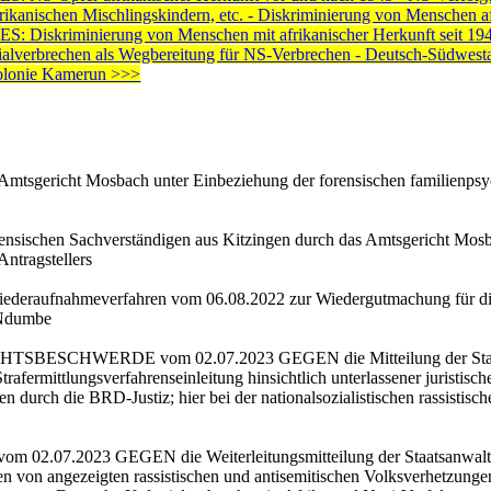
rikanischen Mischlingskindern, etc. - Diskriminierung von Menschen 
skriminierung von Menschen mit afrikanischer Herkunft seit 19
verbrechen als Wegbereitung für NS-Verbrechen - Deutsch-Südwestafr
Kolonie Kamerun >>>
mtsgericht Mosbach unter Einbeziehung der forensischen familienpsy
orensischen Sachverständigen aus Kitzingen durch das Amtsgericht Mosb
Antragstellers
iederaufnahmeverfahren vom 06.08.2022 zur Wiedergutmachung für d
 Ndumbe
ESCHWERDE vom 02.07.2023 GEGEN die Mitteilung der Staatsa
fermittlungsverfahrenseinleitung hinsichtlich unterlassener juristisch
en durch die BRD-Justiz; hier bei der nationalsozialistischen rassisti
7.2023 GEGEN die Weiterleitungsmitteilung der Staatsanwaltsch
n von angezeigten rassistischen und antisemitischen Volksverhetzun