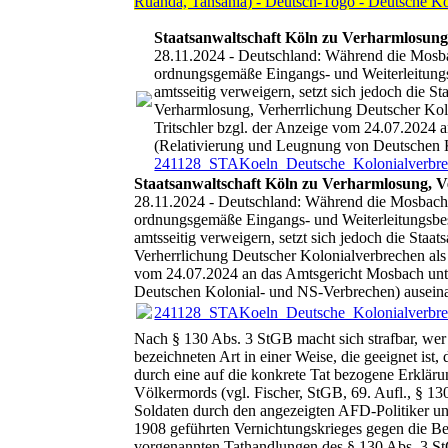
Ruanda, Tansania) - Deutsch-Togo - Deutsche 
Staatsanwaltschaft Köln zu Verharmlosung
28.11.2024 - Deutschland: Während die Mosba
ordnungsgemäße Eingangs- und Weiterleitungsb
amtsseitig verweigern, setzt sich jedoch di
Verharmlosung, Verherrlichung Deutscher Kol
Tritschler bzgl. der Anzeige vom 24.07.2024
(Relativierung und Leugnung von Deutschen 
241128_STAKoeln_Deutsche_Kolonialverbre
Staatsanwaltschaft Köln zu Verharmlosung, V
28.11.2024 - Deutschland: Während die Mosbache
ordnungsgemäße Eingangs- und Weiterleitungsbest
amtsseitig verweigern, setzt sich jedoch die S
Verherrlichung Deutscher Kolonialverbrechen als
vom 24.07.2024 an das Amtsgericht Mosbach unt
Deutschen Kolonial- und NS-Verbrechen) ausein
241128_STAKoeln_Deutsche_Kolonialverbre
Nach § 130 Abs. 3 StGB macht sich strafbar, wer 
bezeichneten Art in einer Weise, die geeignet ist,
durch eine auf die konkrete Tat bezogene Erklär
Völkermords (vgl. Fischer, StGB, 69. Aufl., § 
Soldaten durch den angezeigten AFD-Politiker un
1908 geführten Vernichtungskrieges gegen die Be
vorgenannten Tathandlungen des § 130 Abs. 3 