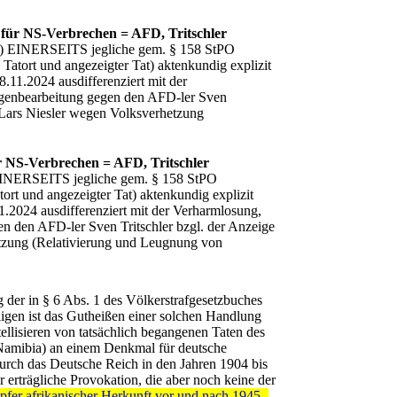
 für NS-Verbrechen = AFD, Tritschler
cht) EINERSEITS jegliche gem. § 158 StPO
atort und angezeigter Tat) aktenkundig explizit
11.2024 ausdifferenziert mit der
eigenbearbeitung gegen den AFD-ler Sven
 Lars Niesler wegen Volksverhetzung
r NS-Verbrechen = AFD, Tritschler
) EINERSEITS jegliche gem. § 158 StPO
rt und angezeigter Tat) aktenkundig explizit
2024 ausdifferenziert mit der Verharmlosung,
n den AFD-ler Sven Tritschler bzgl. der Anzeige
tzung (Relativierung und Leugnung von
 der in § 6 Abs. 1 des Völkerstrafgesetzbuches
illigen ist das Gutheißen einer solchen Handlung
llisieren von tatsächlich begangenen Taten des
(Namibia) an einem Denkmal für deutsche
urch das Deutsche Reich in den Jahren 1904 bis
rträgliche Provokation, die aber noch keine der
frikanischer Herkunft vor und nach 1945 -