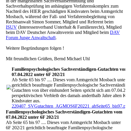
in der mangelhaften Sachverhaltsermittlung und
Sachverhaltsprüfung im anhängigen Verfahrenskomplex zum
Nachteil des HIER geschädigten Kindsvaters beim Amtsgericht
Mosbach, während der Fall- und Verfahrensbegleitung von
Rechtsanwalt Simon Sommer, Mitglied und Referent beim
ISUV
(Interessenverband Unterhalt & Familienrecht), Mitglied
beim DAV Deutscher Anwaltsverein und Mitglied beim
DAV
Forum Junge Anwaltschaft
.
Weitere Begründungen folgen !
Mit freundlichen Grüßen, Bernd Michael Uhl
Familienpsychologisches Sachverständigen-Gutachten vom
07.04.2022 unter 6F 202/21
Ab Seite 65 bis 97 .... Dieses vom Amtsgericht Mosbach unter 
gerichtlich beauftragte Familienpsychologische Sachverständige
Gutachten von über einhundert Seiten spricht sich am 07.04.202
perspektivischen Verbleib des damals anderthalb Jahre alten Ki
Kindsvater aus.
220407_SVGutachten_AGMOS6F20221_abSeite65_bis97.pdf
Familienpsychologisches Sachverständigen-Gutachten vom
07.04.2022 unter 6F 202/21
Ab Seite 65 bis 97 .... Dieses vom Amtsgericht Mosbach unter
6F 202/21 gerichtlich beauftragte Familienpsychologische