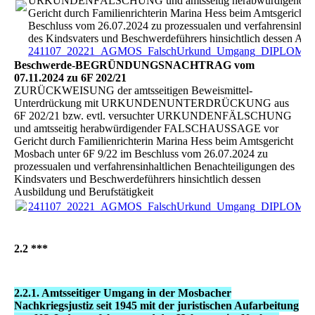
URKUNDENFÄLSCHUNG und amtsseitig herabwürdigend
Gericht durch Familienrichterin Marina Hess beim Amtsgericht 
Beschluss vom 26.07.2024 zu prozessualen und verfahrensinhalt
des Kindsvaters und Beschwerdeführers hinsichtlich dessen Ausb
241107_20221_AGMOS_FalschUrkund_Umgang_DIPLOM_S
Beschwerde-BEGRÜNDUNGSNACHTRAG vom
07.11.2024 zu 6F 202/21
ZURÜCKWEISUNG der amtsseitigen Beweismittel-
Unterdrückung mit URKUNDENUNTERDRÜCKUNG aus
6F 202/21 bzw. evtl. versuchter URKUNDENFÄLSCHUNG
und amtsseitig herabwürdigender FALSCHAUSSAGE vor
Gericht durch Familienrichterin Marina Hess beim Amtsgericht
Mosbach unter 6F 9/22 im Beschluss vom 26.07.2024 zu
prozessualen und verfahrensinhaltlichen Benachteiligungen des
Kindsvaters und Beschwerdeführers hinsichtlich dessen
Ausbildung und Berufstätigkeit
241107_20221_AGMOS_FalschUrkund_Umgang_DIPLOM_S
2.2 ***
2.2.1. Amtsseitiger Umgang in der Mosbacher
Nachkriegsjustiz seit 1945 mit der juristischen Aufarbeitung