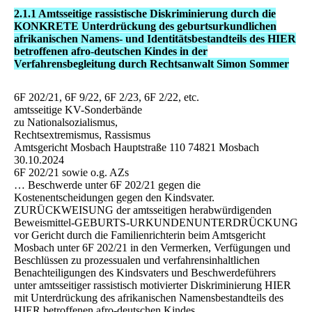
2.1.1 Amtsseitige rassistische Diskriminierung durch die
KONKRETE Unterdrückung des geburtsurkundlichen
afrikanischen Namens- und Identitätsbestandteils des HIER
betroffenen afro-deutschen Kindes in der
Verfahrensbegleitung durch Rechtsanwalt Simon Sommer
6F 202/21, 6F 9/22, 6F 2/23, 6F 2/22, etc.
amtsseitige KV-Sonderbände
zu Nationalsozialismus,
Rechtsextremismus, Rassismus
Amtsgericht Mosbach Hauptstraße 110 74821 Mosbach
30.10.2024
6F 202/21 sowie o.g. AZs
… Beschwerde unter 6F 202/21 gegen die
Kostenentscheidungen gegen den Kindsvater.
ZURÜCKWEISUNG der amtsseitigen herabwürdigenden
Beweismittel-GEBURTS-URKUNDENUNTERDRÜCKUNG
vor Gericht durch die Familienrichterin beim Amtsgericht
Mosbach unter 6F 202/21 in den Vermerken, Verfügungen und
Beschlüssen zu prozessualen und verfahrensinhaltlichen
Benachteiligungen des Kindsvaters und Beschwerdeführers
unter amtsseitiger rassistisch motivierter Diskriminierung HIER
mit Unterdrückung des afrikanischen Namensbestandteils des
HIER betroffenen afro-deutschen Kindes