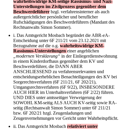
wahrheitswidrige KM-seitige Rassismus- und Nazi-
Unterstellungen im Zivilprozess gegenüber dem
Beschwerdeführer
bzgl. verfahrensinterner als auch
außergerichtlicher persönlicher und beruflicher
Rufschädigungen des Beschwerdeführers (Mandant des
Rechtsanwalts Simon Sommer).
i. Das Amtsgericht Mosbach begründet die ABR-eA-
Entscheidung unter 6F 211/21 vom 23.12.2021 mit
Bezugnahme auf die o.g.
wahrheitswidrige KM-
Rassismus-Unterstellungen
einer angeblichen
„modernen Versklavung“
in der Einliegerdienstwohnung
in einem Kinderdorfhaus gegenüber dem KV und
Beschwerdeführer, die DANN ABER
ANSCHLIESSEND zu verfahrensrelevanten und
entscheidungserheblichen Benachteiligungen des KV bei
Sorgerechtsverfahren (6F 211/21, 6F 202/21),
Umgangsrechtsverfahren (6F 9/22), INSBESONDERE
AUCH HIER im Unterhaltsverfahren (6F 2/22) führen.
UND DIES unter amtsseitiger Verweigerung der
SOWOHL KM-seitig ALS AUCH KV-seitig sowie RA-
seitig (Rechtsanwalt Simon Sommer) unter 6F 211/21
bzw. 6F 202/21 bzgl. Zeugenladungen und
Zeugenvernehmungen vor Gericht unter Wahrheitspflicht.
ii. Das Amtsgericht Mosbach
relativiert unter