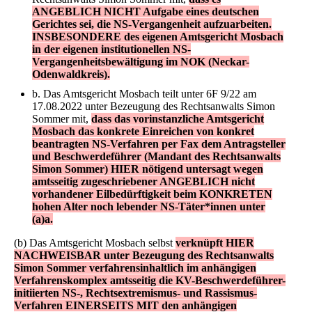
ANGEBLICH NICHT Aufgabe eines deutschen
Gerichtes sei, die NS-Vergangenheit aufzuarbeiten.
INSBESONDERE des eigenen Amtsgericht Mosbach
in der eigenen institutionellen NS-
Vergangenheitsbewältigung im NOK (Neckar-
Odenwaldkreis).
b. Das Amtsgericht Mosbach teilt unter 6F 9/22 am
17.08.2022 unter Bezeugung des Rechtsanwalts Simon
Sommer mit,
dass das vorinstanzliche Amtsgericht
Mosbach das konkrete Einreichen von konkret
beantragten NS-Verfahren per Fax dem Antragsteller
und Beschwerdeführer (Mandant des Rechtsanwalts
Simon Sommer) HIER nötigend untersagt wegen
amtsseitig zugeschriebener ANGEBLICH nicht
vorhandener Eilbedürftigkeit beim KONKRETEN
hohen Alter noch lebender NS-Täter*innen unter
(a)a.
(b) Das Amtsgericht Mosbach selbst
verknüpft HIER
NACHWEISBAR unter Bezeugung des Rechtsanwalts
Simon Sommer verfahrensinhaltlich im anhängigen
Verfahrenskomplex amtsseitig die KV-Beschwerdeführer-
initiierten NS-, Rechtsextremismus- und Rassismus-
Verfahren EINERSEITS MIT den anhängigen