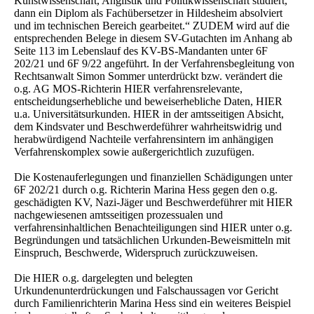
Kunstwissenschaft, Anglistik und Politikwissenschaft studiert,
dann ein Diplom als Fachübersetzer in Hildesheim absolviert
und im technischen Bereich gearbeitet.“ ZUDEM wird auf die
entsprechenden Belege in diesem SV-Gutachten im Anhang ab
Seite 113 im Lebenslauf des KV-BS-Mandanten unter 6F
202/21 und 6F 9/22 angeführt. In der Verfahrensbegleitung von
Rechtsanwalt Simon Sommer unterdrückt bzw. verändert die
o.g. AG MOS-Richterin HIER verfahrensrelevante,
entscheidungserhebliche und beweiserhebliche Daten, HIER
u.a. Universitätsurkunden. HIER in der amtsseitigen Absicht,
dem Kindsvater und Beschwerdeführer wahrheitswidrig und
herabwürdigend Nachteile verfahrensintern im anhängigen
Verfahrenskomplex sowie außergerichtlich zuzufügen.
Die Kostenauferlegungen und finanziellen Schädigungen unter
6F 202/21 durch o.g. Richterin Marina Hess gegen den o.g.
geschädigten KV, Nazi-Jäger und Beschwerdeführer mit HIER
nachgewiesenen amtsseitigen prozessualen und
verfahrensinhaltlichen Benachteiligungen sind HIER unter o.g.
Begründungen und tatsächlichen Urkunden-Beweismitteln mit
Einspruch, Beschwerde, Widerspruch zurückzuweisen.
Die HIER o.g. dargelegten und belegten
Urkundenunterdrückungen und Falschaussagen vor Gericht
durch Familienrichterin Marina Hess sind ein weiteres Beispiel