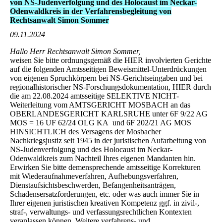
von NS-Judenverfolgung und des Holocaust im Neckar-
Odenwaldkreis in der Verfahrensbegleitung von
Rechtsanwalt Simon Sommer
09.11.2024
Hallo Herr Rechtsanwalt Simon Sommer,
weisen Sie bitte ordnungsgemäß die HIER involvierten Gerichte
auf die folgenden Amtsseitigen Beweismittel-Unterdrückungen
von eigenen Spruchkörpern bei NS-Gerichtseingaben und bei
regionalhistorischer NS-Forschungsdokumentation, HIER durch
die am 22.08.2024 amtsseitige SELEKTIVE NICHT-
Weiterleitung vom AMTSGERICHT MOSBACH an das
OBERLANDESGERICHT KARLSRUHE unter 6F 9/22 AG
MOS = 16 UF 62/24 OLG KA und 6F 202/21 AG MOS
HINSICHTLICH des Versagens der Mosbacher
Nachkriegsjustiz seit 1945 in der juristischen Aufarbeitung von
NS-Judenverfolgung und des Holocaust im Neckar-
Odenwaldkreis zum Nachteil Ihres eigenen Mandanten hin.
Erwirken Sie bitte demensprechende amtsseitige Korrekturen
mit Wiederaufnahmeverfahren, Aufhebungsverfahren,
Dienstaufsichtsbeschwerden, Befangenheitsanträgen,
Schadensersatzforderungen, etc. oder was auch immer Sie in
Ihrer eigenen juristischen kreativen Kompetenz ggf. in zivil-,
straf-, verwaltungs- und verfassungsrechtlichen Kontexten
veranlassen können. Weitere verfahrens- und