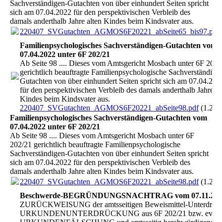
Sachverständigen-Gutachten von über einhundert Seiten spricht
sich am 07.04.2022 für den perspektivischen Verbleib des
damals anderthalb Jahre alten Kindes beim Kindsvater aus.
220407_SVGutachten_AGMOS6F20221_abSeite65_bis97.pdf
Familienpsychologisches Sachverständigen-Gutachten vom
07.04.2022 unter 6F 202/21
Ab Seite 98 .... Dieses vom Amtsgericht Mosbach unter 6F 202/
gerichtlich beauftragte Familienpsychologische Sachverständige
Gutachten von über einhundert Seiten spricht sich am 07.04.202
für den perspektivischen Verbleib des damals anderthalb Jahre al
Kindes beim Kindsvater aus.
220407_SVGutachten_AGMOS6F20221_abSeite98.pdf
(1.27
Familienpsychologisches Sachverständigen-Gutachten vom
07.04.2022 unter 6F 202/21
Ab Seite 98 .... Dieses vom Amtsgericht Mosbach unter 6F
202/21 gerichtlich beauftragte Familienpsychologische
Sachverständigen-Gutachten von über einhundert Seiten spricht
sich am 07.04.2022 für den perspektivischen Verbleib des
damals anderthalb Jahre alten Kindes beim Kindsvater aus.
220407_SVGutachten_AGMOS6F20221_abSeite98.pdf
(1.27
Beschwerde-BEGRÜNDUNGSNACHTRAG vom 07.11.2024 
ZURÜCKWEISUNG der amtsseitigen Beweismittel-Unterdrück
URKUNDENUNTERDRÜCKUNG aus 6F 202/21 bzw. evtl. ve