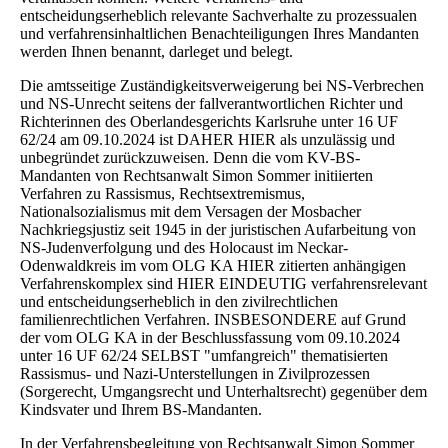
entscheidungserheblich relevante Sachverhalte zu prozessualen
und verfahrensinhaltlichen Benachteiligungen Ihres Mandanten
werden Ihnen benannt, darleget und belegt.
Die amtsseitige Zuständigkeitsverweigerung bei NS-Verbrechen
und NS-Unrecht seitens der fallverantwortlichen Richter und
Richterinnen des Oberlandesgerichts Karlsruhe unter 16 UF
62/24 am 09.10.2024 ist DAHER HIER als unzulässig und
unbegründet zurückzuweisen. Denn die vom KV-BS-
Mandanten von Rechtsanwalt Simon Sommer initiierten
Verfahren zu Rassismus, Rechtsextremismus,
Nationalsozialismus mit dem Versagen der Mosbacher
Nachkriegsjustiz seit 1945 in der juristischen Aufarbeitung von
NS-Judenverfolgung und des Holocaust im Neckar-
Odenwaldkreis im vom OLG KA HIER zitierten anhängigen
Verfahrenskomplex sind HIER EINDEUTIG verfahrensrelevant
und entscheidungserheblich in den zivilrechtlichen
familienrechtlichen Verfahren. INSBESONDERE auf Grund
der vom OLG KA in der Beschlussfassung vom 09.10.2024
unter 16 UF 62/24 SELBST "umfangreich" thematisierten
Rassismus- und Nazi-Unterstellungen in Zivilprozessen
(Sorgerecht, Umgangsrecht und Unterhaltsrecht) gegenüber dem
Kindsvater und Ihrem BS-Mandanten.
In der Verfahrensbegleitung von Rechtsanwalt Simon Sommer