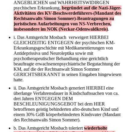
ANGEBLICHEN und WAHRHEITSWIDIRGEN
psychischen Erkrankung,
begründet auf die Nazi-Jäger-
Aktivitäten des KV-Beschwerdeführers-(Mandant des
Rechtsanwalts Simon Sommer)-Beantragungen zu
juristischen Aufarbeitungen von NS-Verbrechen,
insbesondere im NOK (Neckar-Odenwaldkreis)
.
i. Das Amtsgericht Mosbach verweigert HIERBEI
GLEICHZEITIG ENTGEGEN der psychischen KM-
Erkrankungsgeschichte mit Medikamentierungen von
Antideprissiva und Neuroleptika sowie mit
psychotherapeutischer Behandlung eine gerichtlich
beauftragte erwachsenenpsychiatrische Begutachtung der
KM, auf die der Rechtsanwalt Simon Sommer
GERICHTSBEKANNT in seinen Eingaben hingewiesen
hatte.
ii. Das Amtsgericht Mosbach generiert HIERBEI eine
überlange Verfahrensdauer in Kindschaftssachen von ca.
drei Jahren ENTGEGEN DEM
BESCHLEUNIGUNGSGEBOT bei dem HIER
betroffenen geistig behinderten afro-deutschen Kind und
einem 30% GdB körperbehinderten Kindsvater (Mandant
des Rechtsanwalts Simon Sommer).
b. Das Amtsgericht Mosbach toleriert
wiederholte