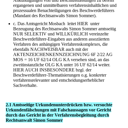
Ankündigungen von und Beschlussfassungen zu bereits
ergangenen und unmittelbaren verfahrensinhaltlichen und
prozessualen Benachteiligungen des Beschwerdeführers
(Mandant des Rechtsanwalts Simon Sommer).
c. Das Amtsgericht Mosbach leitet HIER unter
Bezeugung des Rechtsanwalts Simon Sommer amtsseitig
NUR SELEKTIV und WILLKÜRLICH vereinzelte
Beschwerdeführer-Eingaben aus anderen assoziierten
Verfahren des anhängigen Verfahrenskomplexes, die
ebenfalls NACHWEISBAR auch mit der
AKTENZEICHENKENNZEICHNUNG 6F 2/22 AG
MOS = 16 UF 62/14 OLG KA versehen sind, an das
zweitinstanzliche OLG KA unter 16 UF 62/14 weiter.
HIER AUCH INSBESONDERE bzgl. der
Beschwerdeführer-Thematisierungen o.g. konkreter
verfahrensrelevanter und entscheidungserheblicher
Sachverhalte.
2.1 Amtsseitige Urkundenunterdrücken bzw. versuchte
Urkundenfälschungen mit Falschaussagen vor Gericht
durch das Gericht in der Verfahrensbegleitung durch
Rechtsanwalt Simon Sommer