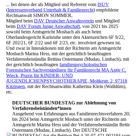
... bei denen der als Mitglied und Referent vom
ISUV
(
Interessenverband Unterhalt & Familienrecht
) empfohlene
Rechtsanwalt SIMON SOMMER,
Mitglied beim
DAV Deutscher Anwaltsverein
und Mitglied
beim
DAV Forum Junge Anwaltschaft
, von 2021 bis 2025
sowohl beim Amtsgericht Mosbach als auch beim
Oberlandesgericht Karlsruhe unter den Aktenzeichen 6F 9/22,
6F 202/21, 6F 2/22 und 6F 2/23, etc. involviert gewesen ist.
Und zwar in Interaktionen mit der Richterin am Amtsgericht
Mosbach Marina Hess, mit der gerichtlich beauftragten
Verfahrensbeiständin Bettina Ostermann (Mudau, Limbach), mit
der gerichtlich beauftragten
familienpsychologischen
Forensischen Sachverständigen für Familienrecht MA Antje C.
Wieck, Praxis für KINDER- UND
JUGENDLICHENPSYCHOTHERAPIE, Moltkestr. 2, 97318
Kitzingen
, mit der Rechtsanwältin Katherina Klein (Walldürn),
etc.
DEUTSCHER BUNDESTAG zur Ablehnung von
Verfahrensbeiständen*innen
Ausgehend von Erfahrungen aus Familienrechtsverfahren 2021
bis 2024 beim Amtsgericht Mosbach unter der Richterin am
Amtsgericht Marina Hess und der Verfahrensbeiständin Bettina
Ostermann (Mudau, Limbach). Der DEUTSCHE
BUNDESTAG hat die Petition Pet 4-20-07-471-002194 vom 26