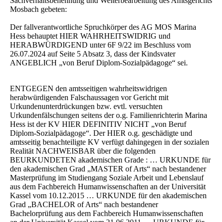
Sachverhaltsbenennung und Weiterbearbeitung des Amtsgerichts
Mosbach gebeten:
Der fallverantwortliche Spruchkörper des AG MOS Marina
Hess behauptet HIER WAHRHEITSWIDRIG und
HERABWÜRDIGEND unter 6F 9/22 im Beschluss vom
26.07.2024 auf Seite 5 Absatz 3, dass der Kindsvater
ANGEBLICH „von Beruf Diplom-Sozialpädagoge“ sei.
ENTGEGEN den amtsseitigen wahrheitswidrigen
herabwürdigenden Falschaussagen vor Gericht mit
Urkundenunterdrückungen bzw. evtl. versuchten
Urkundenfälschungen seitens der o.g. Familienrichterin Marina
Hess ist der KV HIER DEFINITIV NICHT „von Beruf
Diplom-Sozialpädagoge“. Der HIER o.g. geschädigte und
amtsseitig benachteiligte KV verfügt dahingegen in der sozialen
Realität NACHWEISBAR über die folgenden
BEURKUNDETEN akademischen Grade : … URKUNDE für
den akademischen Grad „MASTER of Arts“ nach bestandener
Masterprüfung im Studiengang Soziale Arbeit und Lebenslauf
aus dem Fachbereich Humanwissenschaften an der Universität
Kassel vom 10.12.2015 … URKUNDE für den akademischen
Grad „BACHELOR of Arts“ nach bestandener
Bachelorprüfung aus dem Fachbereich Humanwissenschaften