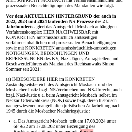
AMTSGERICHT MOSBACH mit verfahrensinhaltlichen und
prozessualen Benachteiligungen des Mandanten wie folgt:
Vor dem AKTUELLEN HINTERGRUND der auch in
2022, 2023 und 2024 laufenden NS-Prozesse des 21.
Jahrhunderts
agiert das Amtsgericht Mosbach anhängigen
Verfahrenskomplex HIER NACHWEISBAR mit
KONKRETEN amtsmissbräuchlich-amtsseitigen
verfahrensinhaltlichen und prozessualen Benachteiligungen
sowie mit KONKRETEN amtsmissbräuchlich-amtsseitigen
NÖTIGUNGEN, BEDROHUNGEN UND
ERPRESSUNGEN des KV, Nazi-Jägers, Antragstellers und
Beschwerdeführers als Mandant des Rechtsanwalts Simon
Sommer seit 2021:
(a) INBESONDERE HIER im KONKRETEN
Zuständigkeitsbereich des Amtsgericht Mosbach und der
Mosbacher Justiz bzgl. NS-Verbrechen und NS-Unrecht, auch
bzgl. Nazi-Justiz u.a. beim Amtsgericht Mosbach selbst, im
Neckar-Odenwaldkreis (NOK) sowie bzgl. deren historisch
nachgewiesenen mangelhaften juristischen Aufarbeitung nach
1945 durch die Mosbacher Nachkriegsjustiz :
a. Das Amtsgericht Mosbach teilt am 17.08.2024 unter
6F 9/22 am 17.08.202 unter Bezeugung des
Rechtsanwalts Simon Sommer mit,
dass es