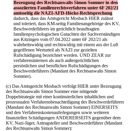
Bezeugung des Rechtsanwalts Simon Sommer in den
assoziierten Familienrechtsverfahren unter 6F 202/21
amtsseitig die NAZI-AFD-Höcke-Rechtsprechung
dadurch, dass das Amtsgericht Mosbach HIER zulässt
und toleriert, dass KM-seitig Familienangehörige des KV,
Beschwerdeführers im gerichtlich beauftragten
familienpsychologischen Gutachten der Sachverständigen
aus Kitzingen vom 07.04.2022 unter 6F 202/21 als
wahrheitswidrig und rechtswidrig mit einem aus der Luft
gegriffenen Werturteil als NAZI zur gezielten
Rufschädigung bezeichnet werden. UND ZEAR zur
verfahrensinternen als auch außergerichtlichen
persönlichen und beruflichen Rufschädigungen des
Beschwerdeführers (Mandant des Rechtsanwalts Simon
Sommer).
(c) Das Amtsgericht Mosbach verfolgt HIER unter Bezeugung
des Rechtsanwalts Simon Sommer eine nötigende
Doppelstrategie mit einer kontinuierlichen inhaltlichen und
prozessualen Verfahrensbenachteiligung des Beschwerdeführers
(Mandant des Rechtsanwalts Simon Sommer) EINERSEITS
und den Verfahrenskostenauferlegungen sowie weiteren
finanziellen Schädigungen ANDERERSEITS gegenüber dem
KV, Nazi-Jäger, Antragsteller und Beschwerdeführer (Mandant
des Rechtsanwalts Simon Sommer):