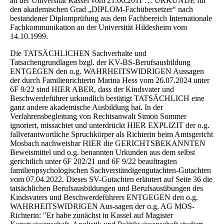
an der Universität Kassel vom 21.06.2011 … URKUNDE für
den akademischen Grad „DIPLOM-Fachübersetzer“ nach
bestandener Diplomprüfung aus dem Fachbereich Internationale
Fachkommunikation an der Universität Hildesheim vom
14.10.1999.
Die TATSÄCHLICHEN Sachverhalte und
Tatsachengrundlagen bzgl. der KV-BS-Berufsausbildung
ENTGEGEN den o.g. WAHRHEITSWIDRIGEN Aussagen
der durch Familienrichterin Marina Hess vom 26.07.2024 unter
6F 9/22 sind HIER ABER, dass der Kindsvater und
Beschwerdeführer urkundlich bestätigt TATSÄCHLICH eine
ganz andere akademische Ausbildung hat. In der
Verfahrensbegleitung von Rechtsanwalt Simon Sommer
ignoriert, missachtet und unterdrückt HIER EXPLIZIT der o.g.
fallverantwortliche Spruchkörper als Richterin beim Amtsgericht
Mosbach nachweisbar HIER die GERICHTSBEKANNTEN
Beweismittel und o.g. benannten Urkunden aus dem selbst
gerichtlich unter 6F 202/21 und 6F 9/22 beauftragten
familienpsychologischen Sachverständigengutachten-Gutachten
vom 07.04.2022. Dieses SV-Gutachten erläutert auf Seite 36 die
tatsächlichen Berufsausbildungen und Berufsausübungen des
Kindsvaters und Beschwerdeführers ENTGEGEN den o.g.
WAHRHEITSWIDRIGEN Aus-sagen der o.g. AG MOS-
Richterin: "Er habe zunächst in Kassel auf Magister