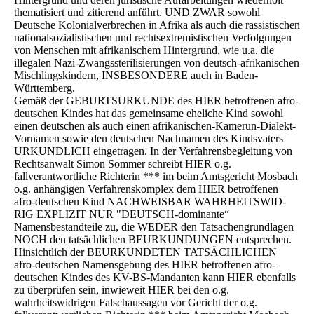
thematisiert und zitierend anführt. UND ZWAR sowohl
Deutsche Kolonialverbrechen in Afrika als auch die rassistischen
nationalsozialistischen und rechtsextremistischen Verfolgungen
von Menschen mit afrikanischem Hintergrund, wie u.a. die
illegalen Nazi-Zwangssterilisierungen von deutsch-afrikanischen
Mischlingskindern, INSBESONDERE auch in Baden-
Württemberg.
Gemäß der GEBURTSURKUNDE des HIER betroffenen afro-
deutschen Kindes hat das gemeinsame eheliche Kind sowohl
einen deutschen als auch einen afrikanischen-Kamerun-Dialekt-
Vornamen sowie den deutschen Nachnamen des Kindsvaters
URKUNDLICH eingetragen. In der Verfahrensbegleitung von
Rechtsanwalt Simon Sommer schreibt HIER o.g.
fallverantwortliche Richterin *** im beim Amtsgericht Mosbach
o.g. anhängigen Verfahrenskomplex dem HIER betroffenen
afro-deutschen Kind NACHWEISBAR WAHRHEITSWID-
RIG EXPLIZIT NUR "DEUTSCH-dominante“
Namensbestandteile zu, die WEDER den Tatsachengrundlagen
NOCH den tatsächlichen BEURKUNDUNGEN entsprechen.
Hinsichtlich der BEURKUNDETEN TATSÄCHLICHEN
afro-deutschen Namensgebung des HIER betroffenen afro-
deutschen Kindes des KV-BS-Mandanten kann HIER ebenfalls
zu überprüfen sein, inwieweit HIER bei den o.g.
wahrheitswidrigen Falschaussagen vor Gericht der o.g.