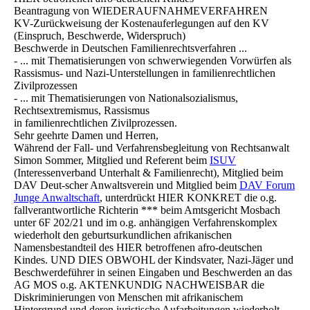
Beantragung von WIEDERAUFNAHMEVERFAHREN
KV-Zurückweisung der Kostenauferlegungen auf den KV
(Einspruch, Beschwerde, Widerspruch)
Beschwerde in Deutschen Familienrechtsverfahren ...
- ... mit Thematisierungen von schwerwiegenden Vorwürfen als
Rassismus- und Nazi-Unterstellungen in familienrechtlichen
Zivilprozessen
- ... mit Thematisierungen von Nationalsozialismus,
Rechtsextremismus, Rassismus
in familienrechtlichen Zivilprozessen.
Sehr geehrte Damen und Herren,
Während der Fall- und Verfahrensbegleitung von Rechtsanwalt
Simon Sommer, Mitglied und Referent beim
ISUV
(Interessenverband Unterhalt & Familienrecht), Mitglied beim
DAV Deut-scher Anwaltsverein und Mitglied beim
DAV Forum
Junge Anwaltschaft
, unterdrückt HIER KONKRET die o.g.
fallverantwortliche Richterin *** beim Amtsgericht Mosbach
unter 6F 202/21 und im o.g. anhängigen Verfahrenskomplex
wiederholt den geburtsurkundlichen afrikanischen
Namensbestandteil des HIER betroffenen afro-deutschen
Kindes. UND DIES OBWOHL der Kindsvater, Nazi-Jäger und
Beschwerdeführer in seinen Eingaben und Beschwerden an das
AG MOS o.g. AKTENKUNDIG NACHWEISBAR die
Diskriminierungen von Menschen mit afrikanischem
Hintergrund und deren juristische Aufarbeitungen wiederholt