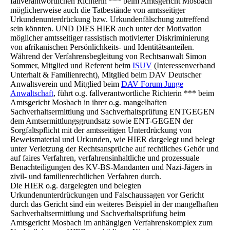
fallverantwortlichen Richterin *** beim Amtsgericht Mosbach
möglicherweise auch die Tatbestände von amtsseitiger
Urkundenunterdrückung bzw. Urkundenfälschung zutreffend
sein könnten. UND DIES HIER auch unter der Motivation
möglicher amtsseitiger rassistisch motivierter Diskriminierung
von afrikanischen Persönlichkeits- und Identitätsanteilen.
Während der Verfahrensbegleitung von Rechtsanwalt Simon
Sommer, Mitglied und Referent beim
ISUV
(Interessenverband
Unterhalt & Familienrecht), Mitglied beim DAV Deutscher
Anwaltsverein und Mitglied beim
DAV Forum Junge
Anwaltschaft
, führt o.g. fallverantwortliche Richterin *** beim
Amtsgericht Mosbach in ihrer o.g. mangelhaften
Sachverhaltsermittlung und Sachverhaltsprüfung ENTGEGEN
dem Amtsermittlungsgrundsatz sowie ENT-GEGEN der
Sorgfaltspflicht mit der amtsseitigen Unterdrückung von
Beweismaterial und Urkunden, wie HIER dargelegt und belegt
unter Verletzung der Rechtsansprüche auf rechtliches Gehör und
auf faires Verfahren, verfahrensinhaltliche und prozessuale
Benachteiligungen des KV-BS-Mandanten und Nazi-Jägers in
zivil- und familienrechtlichen Verfahren durch.
Die HIER o.g. dargelegten und belegten
Urkundenunterdrückungen und Falschaussagen vor Gericht
durch das Gericht sind ein weiteres Beispiel in der mangelhaften
Sachverhaltsermittlung und Sachverhaltsprüfung beim
Amtsgericht Mosbach im anhängigen Verfahrenskomplex zum